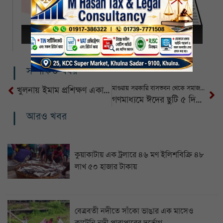
সম্পর্কিত খবর
মাগুরায় সরকারি বাসভবন থেকে সমাজকর্মীর ঝুলন্ত লাশ উদ্ধার
খুলনায় ইমাম প্রশিক্ষণ একাডেমির ১১৭৪ তম ব্যাচের সমাপনী ও সনদ বিতরণ সম্পন্ন
গণমাধ্যমে ঈদের ছুটি ৫ দিন ঘোষণা করে গেজেট প্রকাশের দাবি
আরও খবর
কুয়াকাটায় এক ট্রলারে ৪৬ মণ ইলিশবিক্রি ৪৮
লাখ ৫০ হাজার টাকায়
বেত্রবতী নদীতে সাঁকো ভাঙার এক মাসেও