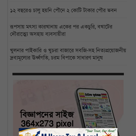
১২ বছরেও চালু হয়নি পৌনে ২ কোটি টাকার পৌর ভবন
রূপসায় মৎস্য কারখানায় একের পর একচুরি, বখাটের
দৌরাত্ম্যে অসহায় ব্যবসায়ীরা
খুলনার পাইকারি ও খুচরা বাজারে সবজি-সহ নিত্যপ্রয়োজনীয়
দ্রব্যমূল্যের ঊর্ধ্বগতি, চরম বিপাকে সাধারণ মানুষ