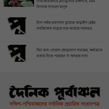
নিত্যপ্রয়োজনীয় দ্রব্যমূল্যের ঊর্ধ্বগতি, চরম
বিপাকে সাধারণ মানুষ
টানা বর্ষায় রামপালে ডুবেছে আড়াইশ হেক্টর
সবজিক্ষেত বাড়ছে দাম-কমেছে সরবরাহ
তিন মাস পেরোল জোড়ালাগা যমজের, অর্থাভাবে
ঢাকায় নিতে পারছেন না অসহায় বাবা