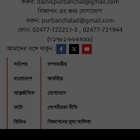
করুন:
dainikpurbanchal@gmail.com
বিজ্ঞাপন এর জন্য যোগাযোগ
করুন:
purbanchalad@gmail.com
ফোন: 02477-722251-3 , 02477-721944
(০১৭৮১-৮৮৪৪৯৯)
আমাদের সঙ্গে থাকুন :
সর্বশেষ
সম্পাদকীয়
বাংলাদেশ
আর্কাইভ
আন্তর্জাতিক
যোগাযোগ
ফটো
গোপনীয়তা নীতি
ভিডিও
বিজ্ঞাপনের মূল্য তালিকা