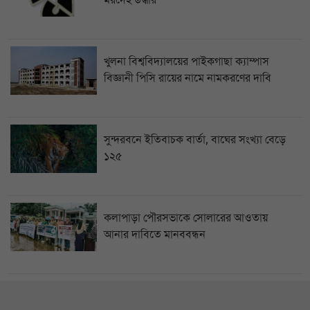
খুলনা বিশ্ববিদ্যালয়ের পাইকগাছা ক্যাম্পাস
বিজ্ঞানী পিসি রায়ের নামে নামকরণের দাবি
সুন্দরবনে ইতিবাচক বার্তা, বাঘের সংখ্যা বেড়ে
১২৫
কলাপাড়া পৌরসভাকে সোলারের আওতায়
আনার দাবিতে মানববন্ধন