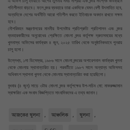
এ অফিস চালু হওয়াতে আগের তুলনায় সময় সাশ্রয়ী এবং বন্দর সংশ্লিষ্ট কার্যক্রমে
গতিশীলতা বাড়বে। ফলে বন্দর ব্যবহারে তারা একদিকে যেমন বেশী উৎসাহিত হবে,
অন্যদিকে দেশের অর্থনীতি আরো গতিশীল করতে ইতিবাচক অবদান রাখতে সক্ষম
হবে।
নৌপরিবহন মন্ত্রণালয়ের মাননীয় উপদেষ্টার প্রতিশ্রুতি প্রতিপালন এবং বন্দর
ব্যবহারকারীদের অনুরোধের প্রেক্ষিতে মোংলা বন্দর কর্তৃপক্ষ দ্রুতসময়ের মধ্যে
খুলনাস্থ অফিসের কার্যক্রম ৪ জুন, ২০২৫ তারিখ থেকে অনুষ্ঠানিকভাবে পুনরায়
চালু হলো।
উল্লেখ্য, ১লা ডিসেম্বর, ১৯৮৬ সালে মোংলা বন্দরের অপারেশনাল কার্যক্রম খুলনা
থেকে মোংলায় স্থানান্তরিত হয়। পরবর্তীতে ১৯৮৭ সালে অন্যান্য অফিসসহ
অধিকাংশ স্থাপনা খুলনা থেকে মোংলায় স্থানান্তরিত করা হয়েছিলো।
বুধবার (৪ জুন) সাড়ে ৩টায় মোংলা বন্দর কর্তৃপক্ষের উপ-সচিব মো: মাকরুজ্জামান
স্বাক্ষরিত এক সংবাদ বিজ্ঞপ্তিতে সাংবাদিকদের এ তথ্য জানান।
আজকের খুলনা
,
আঞ্চলিক
,
খুলনা
,