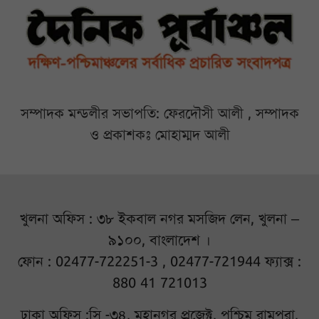
সম্পাদক মন্ডলীর সভাপতি: ফেরদৌসী আলী , সম্পাদক
ও প্রকাশকঃ মোহাম্মদ আলী
খুলনা অফিস : ৩৮ ইকবাল নগর মসজিদ লেন, খুলনা –
৯১০০, বাংলাদেশ ।
ফোন : 02477-722251-3 , 02477-721944 ফ্যাক্স :
880 41 721013
ঢাকা অফিস :সি -৩৪, মহানগর প্রজেক্ট, পশ্চিম রামপুরা,