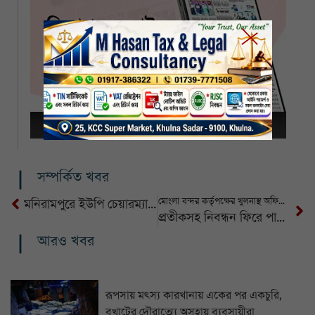
সম্পর্কিত খবর
মোংলা বন্দর কর্তৃপক্ষের খুলনাস্থ অফিসে চেয়ারম্যান মহোদয়ের দপ্তরের শুভ উদ্বোধন
মনিরামপুরে ইউপি চেয়ারম্যান ইঞ্জিনিয়ার আলমগীর হোসেন গ্রেফতার
প্রতীকসহ নিবন্ধন ফিরে পাচ্ছে জামায়াত : নির্বাচন কমিশন
আরও খবর
রূপসায় মৎস্য কারখানায় একের পর একচুরি,
বখাটের দৌরাত্ম্যে অসহায় ব্যবসায়ীরা