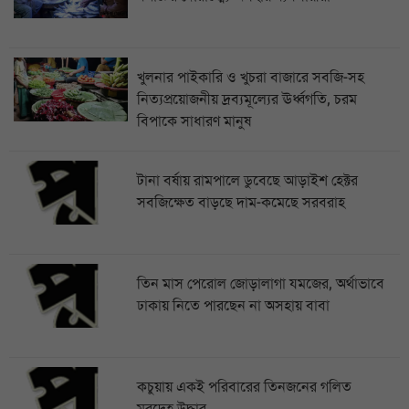
খুলনার পাইকারি ও খুচরা বাজারে সবজি-সহ
নিত্যপ্রয়োজনীয় দ্রব্যমূল্যের ঊর্ধ্বগতি, চরম
বিপাকে সাধারণ মানুষ
টানা বর্ষায় রামপালে ডুবেছে আড়াইশ হেক্টর
সবজিক্ষেত বাড়ছে দাম-কমেছে সরবরাহ
তিন মাস পেরোল জোড়ালাগা যমজের, অর্থাভাবে
ঢাকায় নিতে পারছেন না অসহায় বাবা
কচুয়ায় একই পরিবারের তিনজনের গলিত
মরদেহ উদ্ধার