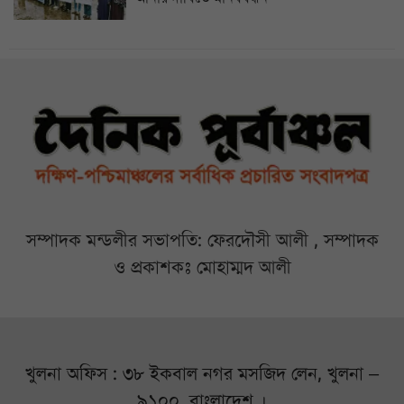
সম্পাদক মন্ডলীর সভাপতি: ফেরদৌসী আলী , সম্পাদক
ও প্রকাশকঃ মোহাম্মদ আলী
খুলনা অফিস : ৩৮ ইকবাল নগর মসজিদ লেন, খুলনা –
৯১০০, বাংলাদেশ ।