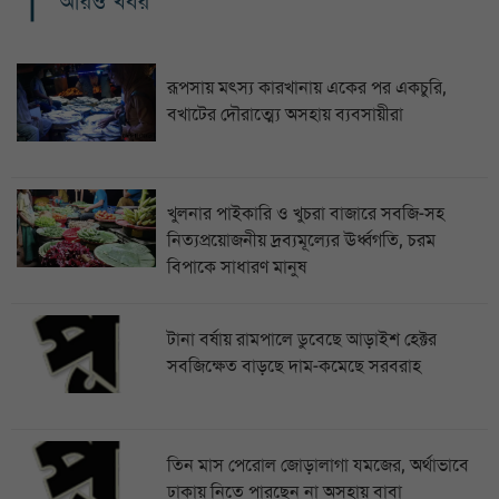
আরও খবর
রূপসায় মৎস্য কারখানায় একের পর একচুরি,
বখাটের দৌরাত্ম্যে অসহায় ব্যবসায়ীরা
খুলনার পাইকারি ও খুচরা বাজারে সবজি-সহ
নিত্যপ্রয়োজনীয় দ্রব্যমূল্যের ঊর্ধ্বগতি, চরম
বিপাকে সাধারণ মানুষ
টানা বর্ষায় রামপালে ডুবেছে আড়াইশ হেক্টর
সবজিক্ষেত বাড়ছে দাম-কমেছে সরবরাহ
তিন মাস পেরোল জোড়ালাগা যমজের, অর্থাভাবে
ঢাকায় নিতে পারছেন না অসহায় বাবা