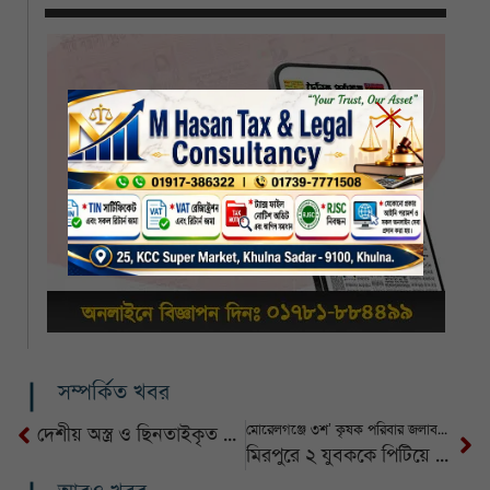
সম্পর্কিত খবর
মোরেলগঞ্জে ৩শ’ কৃষক পরিবার জলাবদ্ধতায়
দেশীয় অস্ত্র ও ছিনতাইকৃত মালামালসহ নগরীতে ৪ ছিনতাইকারী গ্রেফতার
মিরপুরে ২ যুবককে পিটিয়ে হত্যা