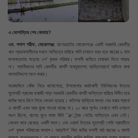
এ ভোগান্তির শেষ কোথায়?
এম. পলাশ শরীফ, মোরেলগঞ্জ:
বাগেরহাটের মোরেলগঞ্জে একটি সরকারি রেকর্ডীয়
খাল প্রভাবশালীদের দখলে অস্তিত্ব হারিয়ে পানি চলাচল বন্ধ হয়ে বছরের ৯ মাস
জলাবদ্ধতায় পড়েছে ৩শ’ কৃষক পরিবার। ফসলী জমিতে চাষাবাদ দিতে পারছে
না। স্থানীয়দের দাবি রেকর্ডীয় খালটি অবমুক্তসহ ব্যক্তিস্বার্থে আটকে রাখা
কালর্ভাটগুলো সচল করার।
সরেজমিনে খোঁজ নিয়ে জানাগেছে, উপজেলার বারইখালী ইউনিয়নের উত্তর
সুতালড়ী গ্রামের ফরাজী পাড়া সরকারি রেকর্ডীয় খালটি অস্তিত্ব হারিয়ে বিলীন হয়ে
জমির সাথে মিশে গিয়ে বেদখল হয়েছে। কতিপয় ব্যক্তির মৎস্য ঘের করার স্বার্থে
এ খালটি এখন আর খুজে পাওয়া যাচ্ছে না। ১০ বছর পূর্বেও যেখানে পানি চলাচল
সচল ছিলো, খালের মুখে পাকা মিনি ¯øুইজ গেটের অস্তিত্ব এখন নেই।
বেদখল করে রেখেছে একটি মহল। ৩নং ওয়ার্ড উত্তর সুতালড়ী গোটা গ্রামটিতে
৩শ’ কৃষক পরিবারের বসবাস। আড়াইশ’ বিঘা জমির ফসলী মাঠ বছরের ৯ মাসই
থাকছে জলাবদ্ধতায়। যে কারনে স্থানীয় জমির মালিক কৃষকেরা ফসল ফলাতে