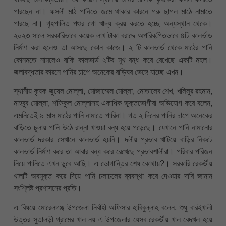
পারছেন না। ফসলী মাঠ পানিতে জমে থাকার কারনে গরু ছাগল মাঠে নামাতে
পারছে না। গৃহপালিত পশুর গো খাদ্য ক্রয় করতে হচ্ছে অন্যস্থান থেকে।
২০২৩ সালে সরকারিভাবে কয়েক লাখ টাকা বরাদ্দে অপরিকল্পিতভাবে ৪টি কালর্ভাড
নির্মাণ করা হলেও তা আসছে কোন কাজে। ২ টি কালভার্ড থেকে মাঠের পানি
কোনমতে নামলেও বাকি কালভার্ড ২টির মুখ বন্ধ করে রেখেছে একটি মহল।
জলাবদ্ধতার কারনে পানির চাপে অনেকের বাড়িঘর ভেঙ্গে যাচ্ছে এখন।
স্থানীয় কৃষক জুয়েল মোল্লা, মোজাম্মেল মোল্লা, মোতালেব শেখ, খলিলুর রহমান,
মাহবুব মোল্লা, শফিকুল মোল্লাসহ একাধিক ভূক্তভোগীরা অভিযোগ করে বলেন,
এমনিতেই ৯ মাস মাঠের পানি নামাতে পারিনা। গত ২ দিনের পানির চাপে অনেকের
বাড়িতে চুলায় পানি উঠে রান্না খাওয়া বন্ধ হয়ে পড়েছে। যেখানে পানি নামানোর
কালভার্ড দরকার সেখানে কালভার্ড হয়নি। দলীয় প্রভাব খাটিয়ে বাড়ির নিকটে
কালভার্ড নির্মাণ করে তা আবার বন্ধ করে রেখেছে প্রভাবশালীরা। পরিবার পরিজন
নিয়ে পানিতে এখন ডুবে আছি। এ ভোগান্তির শেষ কোথায়?। সরকারি রেকর্ডীয়
খালটি অবমুক্ত করে দিয়ে পানি চলাচলের ব্যবস্থা করে দেওয়ার দাবি জানান
সংশ্লিষ্ট প্রশাসনের প্রতি।
এ বিষয়ে মোরেলগঞ্জ উপজেলা নির্বাহী অফিসার হাবিবুল্লাহ বলেন, শুধু বারইখালী
উত্তর সুতালড়ী গ্রামের খাল নয় এ উপজেলার যেসব রেকর্ডীয় খাল বেদখল হয়ে