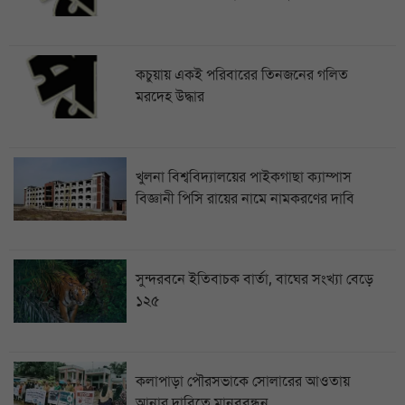
কচুয়ায় একই পরিবারের তিনজনের গলিত
মরদেহ উদ্ধার
খুলনা বিশ্ববিদ্যালয়ের পাইকগাছা ক্যাম্পাস
বিজ্ঞানী পিসি রায়ের নামে নামকরণের দাবি
সুন্দরবনে ইতিবাচক বার্তা, বাঘের সংখ্যা বেড়ে
১২৫
কলাপাড়া পৌরসভাকে সোলারের আওতায়
আনার দাবিতে মানববন্ধন