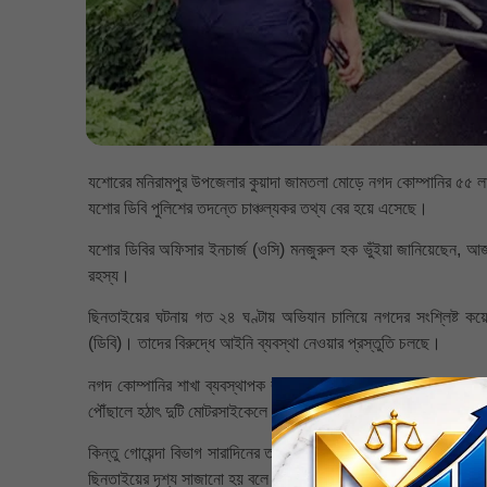
যশোরের মনিরামপুর উপজেলার কুয়াদা জামতলা মোড়ে নগদ কোম্পানির ৫৫ ল
যশোর ডিবি পুলিশের তদন্তে চাঞ্চল্যকর তথ্য বের হয়ে এসেছে।
যশোর ডিবির অফিসার ইনচার্জ (ওসি) মনজুরুল হক ভুঁইয়া জানিয়েছেন, আজ
রহস্য।
ছিনতাইয়ের ঘটনায় গত ২৪ ঘণ্টায় অভিযান চালিয়ে নগদের সংশ্লিষ্ট 
(ডিবি)। তাদের বিরুদ্ধে আইনি ব্যবস্থা নেওয়ার প্রস্তুতি চলছে।
নগদ কোম্পানির শাখা ব্যবস্থাপক রবিউল ইসলাম জানান, ১৭ জুন সকাল ৯ট
পৌঁছালে হঠাৎ দুটি মোটরসাইকেলে আসা চারজন দুর্বৃত্ত গাড়িটির গতিরোধ 
কিন্তু গোয়েন্দা বিভাগ সারাদিনের তদন্তে ভিন্ন তথ্য সংগ্রহ করে। প্
ছিনতাইয়ের দৃশ্য সাজানো হয় বলে সন্দেহ করছে পুলিশ।