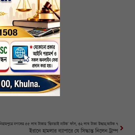
 শহরের
িরামপুরে নগদের ৫৫ লাখ টাকার ‘ছিনতাই নাটক’ ফাঁস, ৩২ লাখ টাকা উদ্ধার,আটক ৭
ইরানে হামলার ব্যাপারে যে সিদ্ধান্ত নিলেন ট্রাম্প