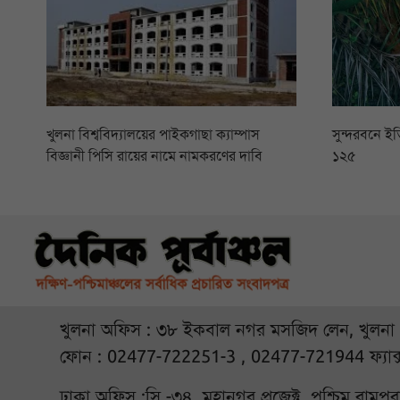
খুলনা বিশ্ববিদ্যালয়ের পাইকগাছা ক্যাম্পাস
সুন্দরবনে ইত
বিজ্ঞানী পিসি রায়ের নামে নামকরণের দাবি
১২৫
খুলনা অফিস : ৩৮ ইকবাল নগর মসজিদ লেন, খুলনা
ফোন : 02477-722251-3 , 02477-721944 ফ্যাক
ঢাকা অফিস :সি -৩৪, মহানগর প্রজেক্ট, পশ্চিম রামপ