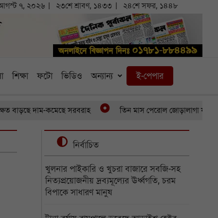
আগস্ট ৭, ২০২৬
২৩শে শ্রাবণ, ১৪৩৩
২৪শে সফর, ১৪৪৮
া
শিক্ষা
ফটো
ভিডিও
অন্যান্য
ই-পেপার
ড়ছে দাম-কমেছে সরবরাহ
তিন মাস পেরোল জোড়ালাগা যমজের, অর্থাভাব
নির্বাচিত
খুলনার পাইকারি ও খুচরা বাজারে সবজি-সহ
নিত্যপ্রয়োজনীয় দ্রব্যমূল্যের ঊর্ধ্বগতি, চরম
বিপাকে সাধারণ মানুষ