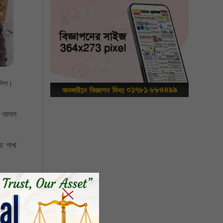
ুলিশ।
ের আসল
া শাখা
া মোড়ে
 পরিয়ে