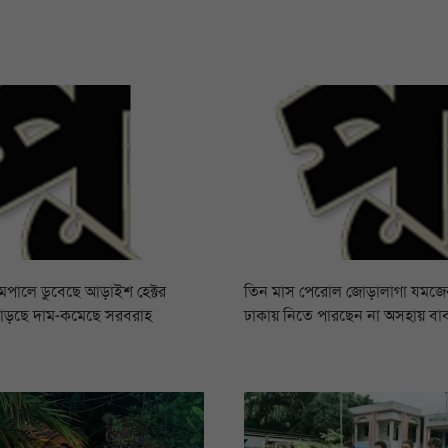
রামপালে ডুবেছে আড়াইশ হেক্টর
তিন মাস পেরোল জোড়ালাগা যমজের,
বাড়ছে দাম-কমেছে সরবরাহ
ঢাকায় নিতে পারছেন না অসহায় বা