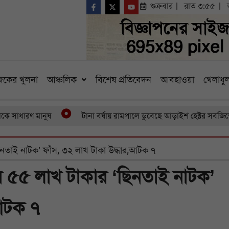
শুক্রবার
রাত ৩:৫৫
কের খুলনা
আঞ্চলিক
বিশেষ প্রতিবেদন
আবহাওয়া
খেলাধুল
ণ মানুষ
টানা বর্ষায় রামপালে ডুবেছে আড়াইশ হেক্টর সবজিক্ষেত বা
নতাই নাটক’ ফাঁস, ৩২ লাখ টাকা উদ্ধার,আটক ৭
 ৫৫ লাখ টাকার ‘ছিনতাই নাটক’
,আটক ৭