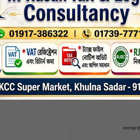
 ঘটনাটির গভীরে তদন্ত শুরু করে তারা। ১৮ জুন সকাল ১১টা পর্যন্ত মণিরামপুর ও যশোর
টক করা হয়।
েছেন যশোর ডিবির অফিসার ইনচার্জ (ওসি) মনজুরুল হক ভুঁইয়া।
যশোর জেলা
,
সর্বশেষ
,
সর্বশেষ-সংবাদ
nkedin
Whatsapp
Print
যশোরের মন