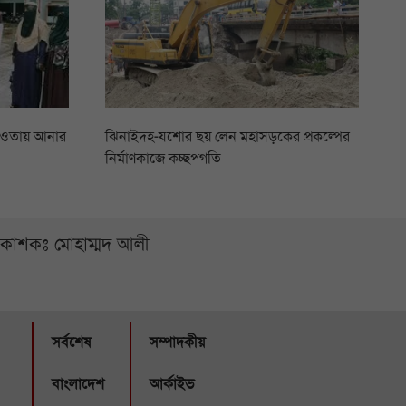
আওতায় আনার
ঝিনাইদহ-যশোর ছয় লেন মহাসড়কের প্রকল্পের
নির্মাণকাজে কচ্ছপগতি
্রকাশকঃ মোহাম্মদ আলী
সর্বশেষ
সম্পাদকীয়
বাংলাদেশ
আর্কাইভ