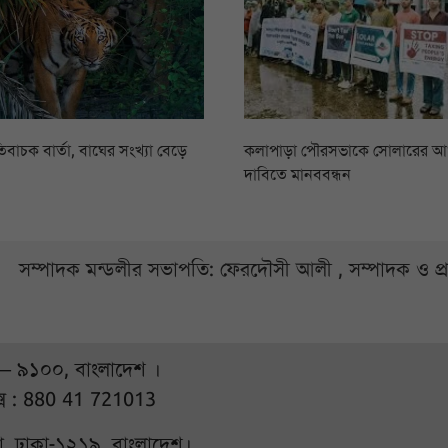
িবাচক বার্তা, বাঘের সংখ্যা বেড়ে
কলাপাড়া পৌরসভাকে সোলারের 
দাবিতে মানববন্ধন
সম্পাদক মন্ডলীর সভাপতি: ফেরদৌসী আলী , সম্পাদক ও প
 – ৯১০০, বাংলাদেশ ।
্স : 880 41 721013
ুরা, ঢাকা-১২১৯, বাংলাদেশ।