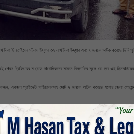
াখ টাকা ছিনতাইয়ের ঘটনায় উদ্ধার ৩২ লাখ টাকা উদ্ধার এবং ৭ জনকে আটক করেছে ডিবি প
ই প্রেস ব্রিফিংয়ের মাধ্যমে সাংবাদিকদের সামনে বিস্তারিত তুলে ধরা হবে এই ছিনতাইয়
কয়েকজন, একজন প্রাইভেট গাড়িচালকসহ মোট ৭ জনকে আটক করেছে যশোর জেলা গোয়েন্দ
া ৩০ মিনিটে তার ব্যবহৃত প্রাইভেটকার (নম্বর- ঢাকা-মেট্টো-গ-১৫৫৯২৩) কুয়াদা জামতল
করে এবং ৫৫ লাখ টাকা ছিনিয়ে নেয়।
রাথমিকভাবে ধারণা করা হচ্ছে, এটি পরিকল্পিত একটি নাটক ছিল। পরিচিত কয়েকজনকে হেলমেট