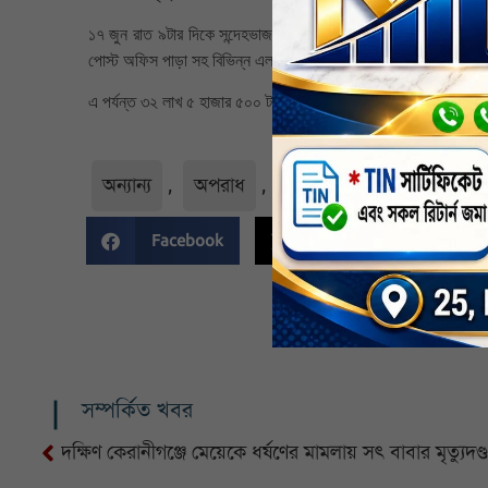
১৭ জুন রাত ৯টার দিকে সন্দেহভাজন চারজনকে ডিবি হেফাজতে নেয়। এরপর
পোস্ট অফিস পাড়া সহ বিভিন্ন এলাকায় অভিযান চালিয়ে মোট ৭ জনকে আ
এ পর্যন্ত ৩২ লাখ ৫ হাজার ৫০০ টাকা উদ্ধার করা হয়েছে বলে নিশ্চিত কর
অন্যান্য
,
অপরাধ
,
আঞ্চলিক
,
নির্বাচিত
,
Facebook
Twitter
Li
সম্পর্কিত খবর
দক্ষিণ কেরানীগঞ্জে মেয়েকে ধর্ষণের মামলায় সৎ বাবার মৃত্যুদণ্ড