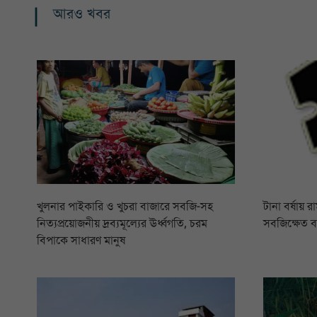
আরও খবর
খুলনার পাইকারি ও খুচরা বাজারে সবজি-সহ
টানা বর্ষায় 
নিত্যপ্রয়োজনীয় দ্রব্যমূল্যের ঊর্ধ্বগতি, চরম
সবজিক্ষেত 
বিপাকে সাধারণ মানুষ