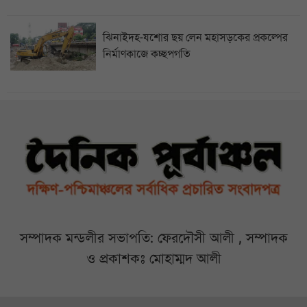
ঝিনাইদহ-যশোর ছয় লেন মহাসড়কের প্রকল্পের
নির্মাণকাজে কচ্ছপগতি
সম্পাদক মন্ডলীর সভাপতি: ফেরদৌসী আলী , সম্পাদক
ও প্রকাশকঃ মোহাম্মদ আলী