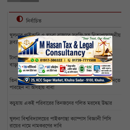
নির্বাচিত
খুলনার পাইকারি ও খুচরা বাজারে সবজি-সহ নিত্যপ্রয়োজনীয়
দ্রব্যমূল্যের ঊর্ধ্বগতি, চরম বিপাকে সাধারণ মানুষ
টানা বর্ষায় রামপালে ডুবেছে আড়াইশ হেক্টর সবজিক্ষেত
বাড়ছে দাম-কমেছে সরবরাহ
তিন মাস পেরোল জোড়ালাগা যমজের, অর্থাভাবে ঢাকায় নিতে
পারছেন না অসহায় বাবা
কচুয়ায় একই পরিবারের তিনজনের গলিত মরদেহ উদ্ধার
খুলনা বিশ্ববিদ্যালয়ের পাইকগাছা ক্যাম্পাস বিজ্ঞানী পিসি
রায়ের নামে নামকরণের দাবি