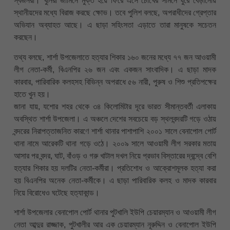
স্বজনরা। খুনিরা জামিনে মুক্ত হয়ে ফিরে এসে চোখের সামনে ঘুরে বেড়ানোয়
স্থানীয়দের মধ্যে বিরাজ করছে ক্ষোভ। তবে পুলিশ বলছে, অপরাধীদের গ্রেপ্তার
অভিযান অব্যাহত আছে। এ ছাড়া সহিংসতা এড়াতে তারা মানুষকে সচেতন
করছেন।
তথ্য বলছে, শার্শা উপজেলাতে হত্যার শিকার ১৬০ জনের মধ্যে ৭৭ জন আওয়ামী
লীগ নেতা-কর্মী, বিএনপির ২৬ জন এবং একজন সাংবাদিক। এ ছাড়া মাদক
কারবার, পারিবারিক কলহসহ বিভিন্ন অপরাধে ৫৬ নারী, পুরুষ ও শিশু প্রতিপক্ষের
হাতে খুন হয়।
জানা যায়, যশোর শহর থেকে ৩৪ কিলোমিটার দূরে ভারত সীমান্তবর্তী এলাকায়
অবস্থিত শার্শা উপজেলা। এ অঞ্চলে দেশের সবচেয়ে বড় স্থলবন্দরটি গড়ে ওঠায়
বন্দরের নিরাপত্তাজনিত কারণে শার্শা থানার পাশাপাশি ২০০১ সালে বেনাপোল পোর্ট
থানা নামে আরেকটি থানা গড়ে ওঠে। ২০০৯ সালে আওয়ামী লীগ সরকার মতায়
আসার পর বন্দর, ঘাট, বাঁওড় ও গরু খাটাল দখল নিয়ে প্রভাব বিস্তারের দ্বন্দ্বে বেশি
হত্যার শিকার হয় দলটির নেতা-কর্মীরা। প্রতিশোধ ও আক্রোশমূলক হত্যা করা
হয় বিএনপির অনেক নেতা-কর্মীকে। এ ছাড়া পারিবারিক কলহ ও মাদক কারবার
নিয়ে বিরোধেও ঘটেছে হত্যাকান্ড।
শার্শা উপজেলার বেনাপোল পোর্ট থানার পুটখালি ইউপি চেয়ারম্যান ও আওয়ামী লীগ
নেতা আব্দুর রাজ্জাক, পুটখালীর আর এক চেয়ারম্যান নূরুদ্দিন ও বেনাপোল ইউপি