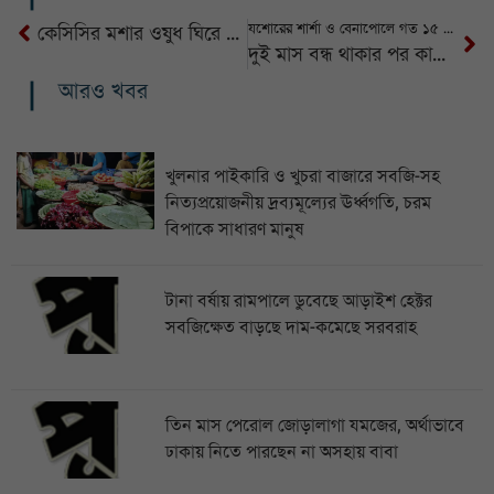
যশোরের শার্শা ও বেনাপোলে গত ১৫ বছরে ১৬০ জন হত্যার শিকার
কেসিসির মশার ওষুধ ঘিরে সিন্ডিকেট, পরীক্ষায় মরেনি একটি মশাও, আনা হয়েছে নতুন ওষুধ
দুই মাস বন্ধ থাকার পর কাশিপুর মোড়ের সড়ক উন্নয়ন পুনরায় শুরু
আরও খবর
খুলনার পাইকারি ও খুচরা বাজারে সবজি-সহ
নিত্যপ্রয়োজনীয় দ্রব্যমূল্যের ঊর্ধ্বগতি, চরম
বিপাকে সাধারণ মানুষ
টানা বর্ষায় রামপালে ডুবেছে আড়াইশ হেক্টর
সবজিক্ষেত বাড়ছে দাম-কমেছে সরবরাহ
তিন মাস পেরোল জোড়ালাগা যমজের, অর্থাভাবে
ঢাকায় নিতে পারছেন না অসহায় বাবা