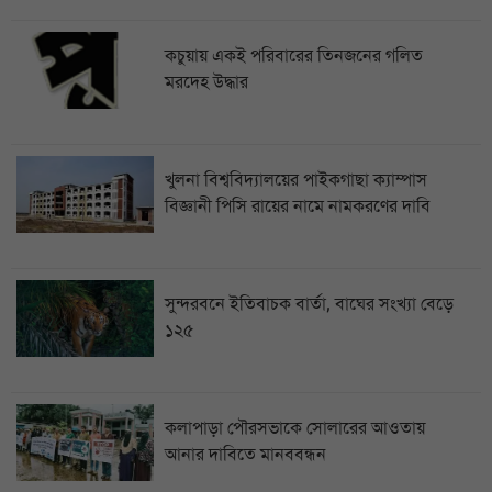
কচুয়ায় একই পরিবারের তিনজনের গলিত
মরদেহ উদ্ধার
খুলনা বিশ্ববিদ্যালয়ের পাইকগাছা ক্যাম্পাস
বিজ্ঞানী পিসি রায়ের নামে নামকরণের দাবি
সুন্দরবনে ইতিবাচক বার্তা, বাঘের সংখ্যা বেড়ে
১২৫
কলাপাড়া পৌরসভাকে সোলারের আওতায়
আনার দাবিতে মানববন্ধন