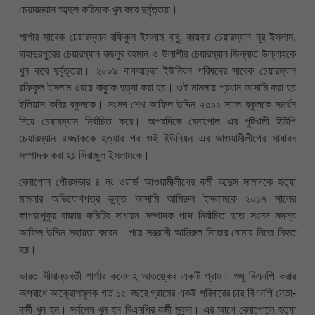
চেয়ারম্যান আব্দুল করিমকে খুন করে দুর্বৃত্তরা।
শার্শার সাবেক চেয়ারম্যান রফিকুল ইসলাম বাবু, কায়বার চেয়ারম্যান নূর ইসলাম,
বাহাদুরপুরের চেয়ারম্যান বজলুর রহমান ও উলাশীর চেয়ারম্যান জিন্নাত উল্লাহকে
খুন করে দুর্বৃত্তরা। ২০০৯ বাগআচড়া ইউনিয়ন পরিষদের সাবেক চেয়ারম্যান
রফিকুল ইসলাম ওরয়ে বাবুকে হত্যা করা হয়। ওই মামলায় প্রধান আসামি করা হয়
ইলিয়াস কবির বকুলকে। সংসদ শেখ আফিল উদ্দিন ২০১১ সালে বকুলকে সমর্থন
দিয়ে চেয়ারম্যান নির্বাচিত করে। অপরদিকে বেনাপোল এর পুটখালী ইউপি
চেয়ারম্যান রাজ্জাককে হত্যার পর ওই ইউনিয়ন এর আওয়ামীলীগের সাধারন
সম্পাদক করা হয় সিরাজুল ইসলামকে।
বেনাপোল পৌরসভার ৪ নং ওয়ার্ড আওয়ামীলীগের কর্মী আব্দুস সামাদকে হত্যা
মামলার অভিযোগপত্র ভুক্ত আসামি আমিরুল ইসলামকে ২০১৭ সালের
কাগজপুকুর বাজার কমিটির সাধারন সম্পাদক পদে নির্বাচিত হতে সংসদ সদস্য
আফিল উদ্দিন সহায়তা করেন। পরে সন্ত্রাসী আমিরুল নিজের বোমায় নিজে নিহত
হয়।
ভারত সীমান্তবর্তী শার্শার কনেদাহ আতঙ্কের একটি গ্রাম। শুধু বিএনপি করার
অপরাধে আক্রোশমূলক গত ১৫ বছরে গ্রামের একই পরিবারের চার বিএনপি নেতা-
কর্মী খুন হন। সর্বশেষ খুন হন বিএনপির কর্মী মুকুল। এর আগে বেনাপোলে হত্যা