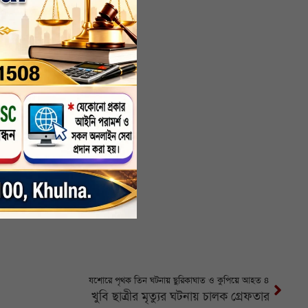
যশোরে পৃথক তিন ঘটনায় ছুরিকাঘাত ও কুপিয়ে আহত ৪
খুবি ছাত্রীর মৃত্যুর ঘটনায় চালক গ্রেফতার