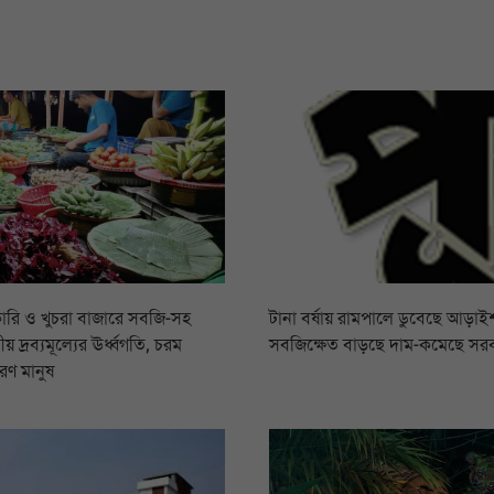
ারি ও খুচরা বাজারে সবজি-সহ
টানা বর্ষায় রামপালে ডুবেছে আড়াইশ
য় দ্রব্যমূল্যের ঊর্ধ্বগতি, চরম
সবজিক্ষেত বাড়ছে দাম-কমেছে সর
রণ মানুষ