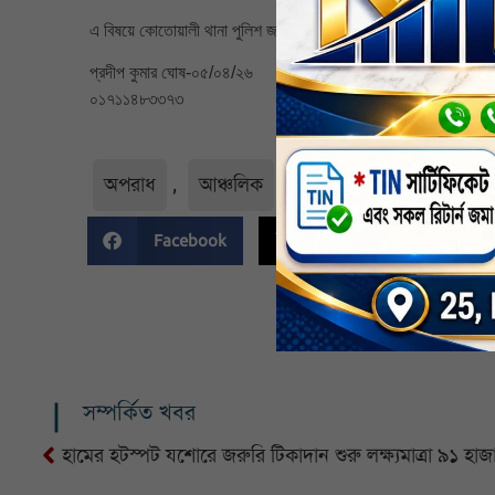
এ বিষয়ে কোতোয়ালী থানা পুলিশ জানিয়েছে, ঘটনাগুলো খতিয়ে দেখা হচ্ছে
প্রদীপ কুমার ঘোষ-০৫/০৪/২৬
০১৭১১৪৮৩৩৭৩
অপরাধ
,
আঞ্চলিক
,
খুলনা
,
নির্বাচিত
,
Facebook
Twitter
Li
সম্পর্কিত খবর
হামের হটস্পট যশোরে জরুরি টিকাদান শুরু লক্ষ্যমাত্রা ৯১ হাজ