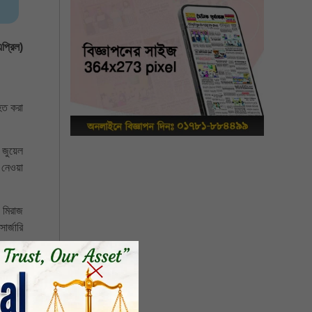
প্রিল)
হত করা
ে জুয়েল
 নেওয়া
 মিরাজ
র্জারি
 (৪০),
 তাদের