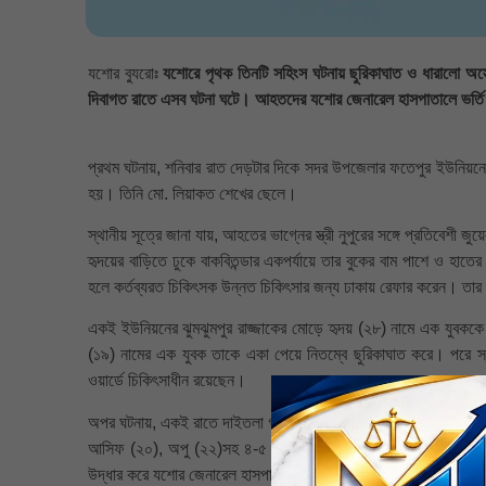
যশোর ব্যুরোঃ
যশোরে পৃথক তিনটি সহিংস ঘটনায় ছুরিকাঘাত ও ধারালো অস
দিবাগত রাতে এসব ঘটনা ঘটে। আহতদের যশোর জেনারেল হাসপাতালে ভর্ত
প্রথম ঘটনায়, শনিবার রাত দেড়টার দিকে সদর উপজেলার ফতেপুর ইউনিয়নে
হয়। তিনি মো. লিয়াকত শেখের ছেলে।
স্থানীয় সূত্রে জানা যায়, আহতের ভাগ্নের স্ত্রী নুপুরের সঙ্গে প্রতিবেশী জ
হৃদয়ের বাড়িতে ঢুকে বাকবিতন্ডার একপর্যায়ে তার বুকের বাম পাশে ও হা
হলে কর্তব্যরত চিকিৎসক উন্নত চিকিৎসার জন্য ঢাকায় রেফার করেন। ত
একই ইউনিয়নের ঝুমঝুমপুর রাজ্জাকের মোড়ে হৃদয় (২৮) নামে এক যুবককে 
(১৯) নামের এক যুবক তাকে একা পেয়ে নিতম্বে ছুরিকাঘাত করে। পরে স্থা
ওয়ার্ডে চিকিৎসাধীন রয়েছেন।
অপর ঘটনায়, একই রাতে দাইতলা গ্রামে পূর্ব শত্রুতার জেরে আবিরন নেছ
আসিফ (২০), অপু (২২)সহ ৪-৫ জনের একটি দল তাদের বাড়িতে ঢুকে রড দ
উদ্ধার করে যশোর জেনারেল হাসপাতালে ভর্তি করেন। তারা বর্তমানে হাস