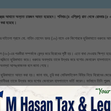
্ত্রের আঘাতে অন্তত চারজন আহত হয়েছেন। শনিবার (৪ এপ্রিল) রাত থেকে রোববার (৫ এ
ি করা হয়েছে।
র দাইতলা গ্রামে মো. নাহিদ হোসেন হৃদয় (১৬) নামে এক কিশোরকে ছুরিকাঘাতে গুরুতর আ
ুয়েল (৩০)-এর পরকীয়া সম্পর্ককে কেন্দ্র করে বিরোধের সৃষ্টি হয়। এতে বাধা দেওয়ায় ক্ষিপ্ত হয়
তের কব্জিতে ছুরিকাঘাত করে। গুরুতর অবস্থায় তাকে উদ্ধার করে যশোর জেনারেল হাসপাতালে
ার অবস্থা আশঙ্কাজনক বলে জানা গেছে।
ছুরিকাঘাতে আহত করা হয়। জানা যায়, চুরি করা মোটরসাইকেল বিক্রি নিয়ে বিরোধের জেরে
নীয়রা তাকে উদ্ধার করে যশোর জেনারেল হাসপাতালে ভর্তি করেন। বর্তমানে তিনি পুরুষ সা
া (৬০) ও তার ছেলে মো. হানিফ (৩০)-এর ওপর হামলার ঘটনা ঘটে। অভিযোগ রয়েছে, মনিরুল
িয়ে পিটিয়ে এবং ধারালো চাইনিজ কুড়াল দিয়ে কুপিয়ে গুরুতর জখম করে। পরে স্বজনরা
পাতালে চিকিৎসাধীন আছেন।