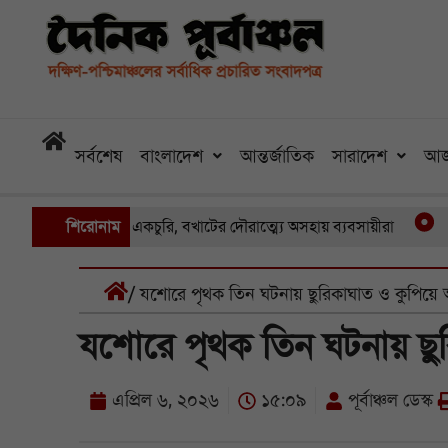
সর্বশেষ
বাংলাদেশ
আন্তর্জাতিক
সারাদেশ
আজ
নায় একের পর একচুরি, বখাটের দৌরাত্ম্যে অসহায় ব্যবসায়ীরা
শিরোনাম
খুলনার
/ যশোরে পৃথক তিন ঘটনায় ছুরিকাঘাত ও কুপিয়
যশোরে পৃথক তিন ঘটনায় ছু
এপ্রিল ৬, ২০২৬
১৫:০৯
পূর্বাঞ্চল ডেস্ক