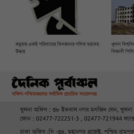
কচুয়ায় একই পরিবারের তিনজনের গলিত মরদেহ
খুলনা বিশ্বব
উদ্ধার
বিজ্ঞানী পি
খুলনা অফিস : ৩৮ ইকবাল নগর মসজিদ লেন, খুলনা
ফোন : 02477-722251-3 , 02477-721944 ফ্যাক
ঢাকা অফিস :সি -৩৪, মহানগর প্রজেক্ট, পশ্চিম রামপ