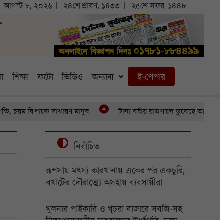
আগস্ট ৮, ২০২৬
২৪শে শ্রাবণ, ১৪৩৩
২৫শে সফর, ১৪৪৮
া
শিক্ষা
ফটো
ভিডিও
অন্যান্য
ই-পেপার
চরম বিপাকে সাধারণ মানুষ
টানা বর্ষায় রামপালে ডুবেছে আড়াইশ হেক্ট
নির্বাচিত
রূপসায় মৎস্য কারখানায় একের পর একচুরি,
বখাটের দৌরাত্ম্যে অসহায় ব্যবসায়ীরা
খুলনার পাইকারি ও খুচরা বাজারে সবজি-সহ