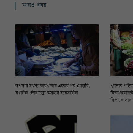
আরও খবর
রূপসায় মৎস্য কারখানায় একের পর একচুরি,
খুলনার পাইক
বখাটের দৌরাত্ম্যে অসহায় ব্যবসায়ীরা
নিত্যপ্রয়োজনী
বিপাকে সাধা