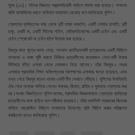
সুমন (১৮)। তাঁদের বিরুদ্ধে সন্ত্রাসবিরোধী আইনে মামলা করা হয়েছে। পলাতক
বাকি আসামিদের ধরতে অভিযান অব্যাহত রেখেছে বলে জানিয়েছে পুলিশ।
গ্রেপ্তার ব্যক্তিদের কাছ থেকে দুটি তাজা ককটেল, একটি লোহার চাপাতি, দুটি
চাকু, একটি দা, একটি স্টিলের পাইপ, মোটরসাইকেলের একটি চেইন এবং একটি
চেইন স্প্রোকেট বা চেইন হুইল উদ্ধার করা হয়েছে।
মিরপুর থানা সূত্রে জানা গেছে, গতকাল জাতীয়তাবাদী ছাত্রদলের একটি মিছিলে
নাশকতা ও দাঙ্গা সৃষ্টি করতে নিষিদ্ধ ছাত্রলীগের কয়েকজন নেতা-কর্মী টাকার
বিনিময়ে বস্তি এলাকা থেকে লোকজন নিয়ে আসেন। তাঁরা মিরপুর-২ নম্বর
এলাকার প্রাথমিক শিক্ষা অধিদপ্তরের আশপাশের এলাকায় জড়ো হয়েছেন, এমন
তথ্য পেয়ে মিরপুর মডেল থানার একটি টিম সেখানে পৌঁছায়। পুলিশের উপস্থিতি
টের পেয়ে অন্যরা পালিয়ে গেলেও শুক্কর, জিহাদ, রাহিম ও সুমনকে গ্রেপ্তার করা
হয়।সংবাদ বিজ্ঞপ্তিতে পুলিশ জানায়, প্রাথমিক জিজ্ঞাসাবাদে গ্রেপ্তার ব্যক্তিরা
ছাত্রলীগের সঙ্গে জড়িত বলে স্বীকার করেছেন। তাঁরা ফ্যাসিস্ট সরকারের বিচারের
দাবিতে আয়োজিত মিছিলে নাশকতার উদ্দেশ্যে পাল্টা মিছিল করার পরিকল্পনা
করছিলেন বলেও জানিয়েছে পুলিশ।