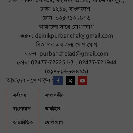
ঢাকা অফিস :সি -৩৪, মহানগর প্রজেক্ট, পশ্চিম রামপুরা,
ঢাকা-১২১৯, বাংলাদেশ।
ফোন: ০২৫৫১২৮৮৭৩.
আমাদের সাথে যোগাযোগ
করুন:
dainikpurbanchal@gmail.com
বিজ্ঞাপন এর জন্য যোগাযোগ
করুন:
purbanchalad@gmail.com
ফোন: 02477-722251-3 , 02477-721944
(০১৭৮১-৮৮৪৪৯৯)
আমাদের সঙ্গে থাকুন :
সর্বশেষ
সম্পাদকীয়
বাংলাদেশ
আর্কাইভ
আন্তর্জাতিক
যোগাযোগ