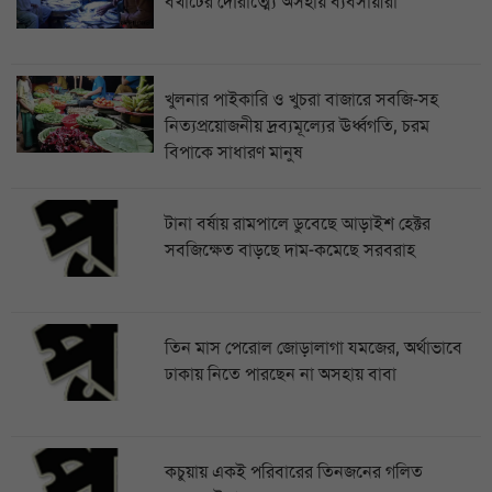
বখাটের দৌরাত্ম্যে অসহায় ব্যবসায়ীরা
খুলনার পাইকারি ও খুচরা বাজারে সবজি-সহ
নিত্যপ্রয়োজনীয় দ্রব্যমূল্যের ঊর্ধ্বগতি, চরম
বিপাকে সাধারণ মানুষ
টানা বর্ষায় রামপালে ডুবেছে আড়াইশ হেক্টর
সবজিক্ষেত বাড়ছে দাম-কমেছে সরবরাহ
তিন মাস পেরোল জোড়ালাগা যমজের, অর্থাভাবে
ঢাকায় নিতে পারছেন না অসহায় বাবা
কচুয়ায় একই পরিবারের তিনজনের গলিত