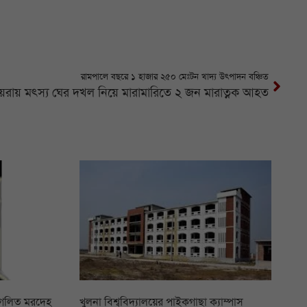
রামপালে বছরে ১ হাজার ২৫০ মেঃটন খাদ্য উৎপাদন বঞ্চিত
য়রায় মৎস্য ঘের দখল নিয়ে মারামারিতে ২ জন মারাত্নক আহত
 গলিত মরদেহ
খুলনা বিশ্ববিদ্যালয়ের পাইকগাছা ক্যাম্পাস