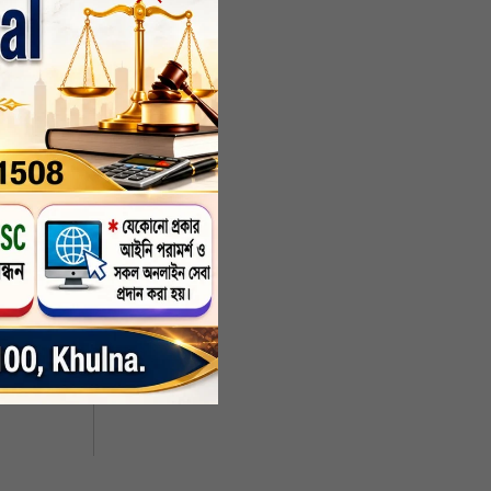
৪২৫ 
০ 
ফসল 