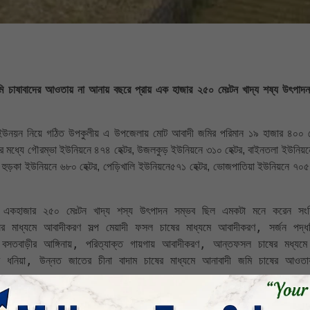
ি চাষাবাদের আওতায় না আনায় বছরে প্রায় এক হাজার ২৫০ মেঃটন খাদ্য শষ্য উৎপাদ
০ ইউনয়ন নিয়ে গঠিত উপকুলীয় এ উপজেলায় মোট আবাদী জমির পরিমান ১৯ হাজার ৪০০ হ
র মধ্যে গৌরম্ভা ইউনিয়নে ৪৭৪ হেক্টর, উজলকুড় ইউনিয়নে ৩১০ হেক্টর, বাইনতলা ইউনিয়
, হুড়কা ইউনিয়নে ৬৮০ হেক্টর, পেড়িখালি ইউনিয়নে৫৭১ হেক্টর, ভোজপাতিয়া ইউনিয়নে ৭০৫ হ
াধ্যমে আবাদীকরণ সল্প মেয়াদী ফসল চাষের মাধ্যমে আবাদীকরণ, সর্জন পদ্ধত
সতবাড়ীর আঙ্গিনায়, পরিত্যাক্ত গায়গায় আবাদীকরণ, আন্তফসল চাষের মধ্যমে 
 ধনিয়া, উন্নত জাতের চীনা বাদাম চাষের মাধ্যমে আনাবাদী জমি চাষের আওতায়