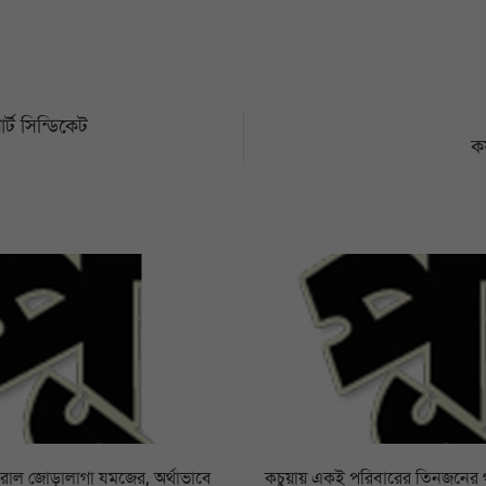
্ট সিন্ডিকেট
ক
রোল জোড়ালাগা যমজের, অর্থাভাবে
কচুয়ায় একই পরিবারের তিনজনের