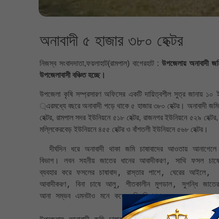
অনাবাদী ৫ হাজার ৩৮০ হেক্টর
নিজস্ব সংবাদদাতা,ফয়লাহাট(রামপাল) বাগেরহাট :
উপজেলায় অনাবাদী জম
উপজেলাবাসী বঞ্চিত হচ্ছে।
উপজেলা কৃষি সম্প্রসারণ অফিসের একটি দায়িত্বশীল সুত্র জানায় ১
্এরমধ্যে বছরে অনাবাদী পড়ে থাকে ৫ হাজার ৩৮০ হেক্টর। অনাবাদী জমি
হেক্টর, রামপাল সদর ইউনিয়নে ৫১৮ হেক্টর, রাজনগর ইউনিয়নে ৫২৯ হেক্টর
মল্লিকেরবেড় ইউনিয়নে ৪৫৫ হেক্টর ও বাঁশতলী ইউনিয়নে ৫৬৮ হেক্টর।
  দীর্ঘদিন ধরে অনাবাদী থাকা জমি চাষাবাদের আওতায় আনাগেলে একহাজার ২৫০ মেঃটন খাদ্য শস্য উৎপাদন সম্ভব ছিল এমকটা মনে করেন সংশ্লিষ্ট 
বিভাগ। লবন সহনীয় জাতের ধানের আবাদীকরণ, সাথি ফসল চাষের ম
ব্যবহার করে ফসলের চাষাবাদ, রাস্তার পাশে, ঘেরের আইলে,  ব
আবাদীকরণ, বিনা চাষে আলু, শীতকালীন মুগডাল, সুগন্ধি জাতের
আনা সম্ভব এমনটাও মনে করে কৃষি বিভাগ। 
