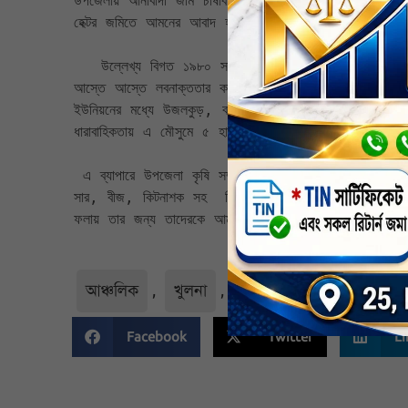
উপজেলায় আনাবাদী জমি চাষাবাদের আওতায় আনা উদ্যোগ নেওয়
হেক্টর জমিতে আমনের আবাদ হয়েছে। আনাবাদী রয়েছে ১০ হাজা
   উল্লেখ্য বিগত ১৯৮০ সালে মুলত এ উপজেলায় আমনের জমিতে বেড়িবাধ দিয়ে লবন পানিতে বানিজ্যিক ভাবে চিংড়ী চাষ শুরু হয়। এর পর 
আস্তে আস্তে লবনাক্ততার কারনে আমনের উৎপাদন হ্রাস পেত
ইউনিয়নের মধ্যে উজলকুড়, বাইনতলা, গৌরম্ভা (আংশিক,রামপ
ধারাবাহিকতায় এ মৌসুমে ৫ হাজার ৩শত ৮০ হেক্টর আমনের আবা
 এ ব্যাপারে উপজেলা কৃষি সম্প্রসারন কর্মকর্তা মোঃ ইনসাফ ইবনে আমিন বলেন অনাবাদি জমি চাষাবাদের আওতায় আনার জন্য কৃষকদের মধ্য বিনামুলে 
সার, বীজ, কিটনাশক সহ  বিভিন্ন ধরনের কৃষি উপকরণ সরবরা
ফলায় তার জন্য তাদেরকে আমাদের পক্ষ থেকে সার্বিক পরামর্শ 
আঞ্চলিক
,
খুলনা
,
নির্বাচিত
,
বাগেরহাট জে
Facebook
Twitter
Li