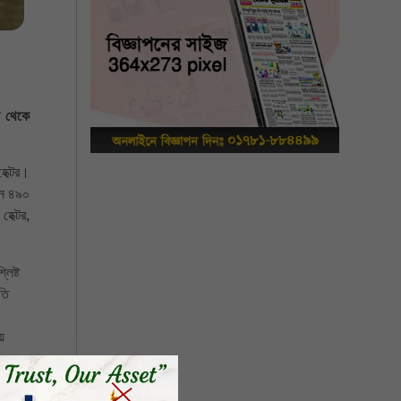
ন থেকে
েক্টর।
নে ৪৯০
েক্টর,
ি 
 