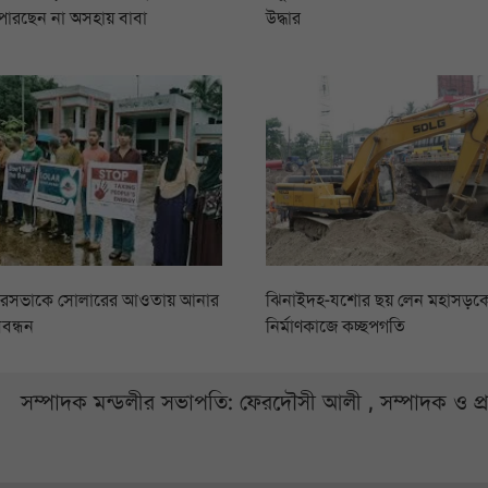
পারছেন না অসহায় বাবা
উদ্ধার
ৌরসভাকে সোলারের আওতায় আনার
ঝিনাইদহ-যশোর ছয় লেন মহাসড়কের
বন্ধন
নির্মাণকাজে কচ্ছপগতি
সম্পাদক মন্ডলীর সভাপতি: ফেরদৌসী আলী , সম্পাদক ও প