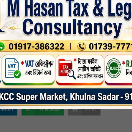
া হয়েছে এমন নজির নেই। চলতি আমন মৌসুমে এ উপজেলায়া মাত্র ৮ হাজার 
র ৪ শত ২৫ হেক্টর। 

ে থাকে। এক সময় তা শুন্যের কোঠায় নেমে আসে। এমন অবস্থায় উপজেলার ১
াল সদর ইউনিয়নে, আংশিক) আমনের পরিবর্তে  বোরোর আবাদ শুরু হয়। এইর 
দ হয়েছে। 

হ করা হচ্ছে। তা ছাড়া কৃষকরা যাতে জমি অনাবাদি না রেখে কোন  না কোন 
ও সহযোগীতা দেওয়া হচ্ছে। 
লা
,
সর্বশেষ-সংবাদ
nkedin
Whatsapp
Print