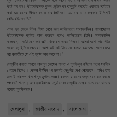
সুইপ খেলতে যান লিটন। ব্যাটের সঙ্গে ভালো টাইমিং না হলে তার মাথার ওপরে
উঠে যায় বল। উইকেটরক্ষক কুশল মেন্ডিস বল তালুবন্দি করতেই ওয়ানডে স্টাইলে
করা ৯০ রানের ইনিংস থেমে যায় লিটনের। ১১ চার ও ১ ছক্কায় ইনিংসটি
সাজিয়েছিলেন তিনি।
এমন ভুল থেকে লিটন শিক্ষা নেবে বলে জানিয়েছেন সালাহউদ্দিন। বাংলাদেশের
উইকেটরক্ষক ব্যাটার কাজ করছেন বলেও জানিয়েছেন তিনি। সালাহউদ্দিন
বলেছেন, ‘ আমি মনে করি এটা থেকে সে আরও শিখবে। আমরা আশা করি লিটন
আরও বড় ইনিংস খেলবে। আশা করি এটা নিয়ে সে কাজও করতেছে।আমার মনে
হয় পরবর্তীতে সে এই ভুলটা আর করবে না।’
সেঞ্চুরিটা করতে পারলে নাজমুল হোসেন শান্ত ও মুশফিকুর রহিমের মতো স্বস্তি
পেতেন লিটনও। কেননা দীর্ঘদিন পর দুজনই সেঞ্চুরির দেখা পেয়েছেন। যদিও তার
মতোই আক্ষেপ ছিল শান্ত-মুশফিকেরও। কেননা ২ রানের জন্য ১৫০ রান করতে
পারেননি শান্ত। আর ক্যারিয়ারের চতুর্থ ডাবল সেঞ্চুরির লক্ষ্যে ১৬৩ রানে থামতে
হয়েছে মুশফিককে।
খেলাধুলা
,
জাতীয় সংবাদ
,
বাংলাদেশ
,