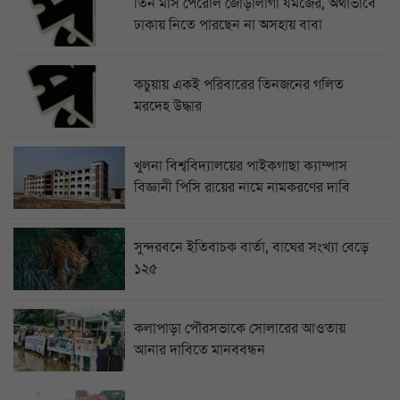
তিন মাস পেরোল জোড়ালাগা যমজের, অর্থাভাবে
ঢাকায় নিতে পারছেন না অসহায় বাবা
কচুয়ায় একই পরিবারের তিনজনের গলিত
মরদেহ উদ্ধার
খুলনা বিশ্ববিদ্যালয়ের পাইকগাছা ক্যাম্পাস
বিজ্ঞানী পিসি রায়ের নামে নামকরণের দাবি
সুন্দরবনে ইতিবাচক বার্তা, বাঘের সংখ্যা বেড়ে
১২৫
কলাপাড়া পৌরসভাকে সোলারের আওতায়
আনার দাবিতে মানববন্ধন