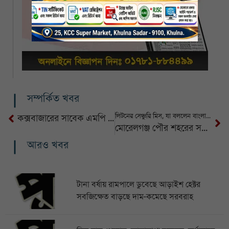
সম্পর্কিত খবর
লিটনের সেঞ্চুরি মিস, যা বললেন বাংলাদেশের কোচ
কক্সবাজারের সাবেক এমপি জাফর আলমের ১৮ দিনের রিমান্ড মঞ্জুর
মোরেলগঞ্জ পৌর শহরের সড়কের বেহাল দশা
আরও খবর
টানা বর্ষায় রামপালে ডুবেছে আড়াইশ হেক্টর
সবজিক্ষেত বাড়ছে দাম-কমেছে সরবরাহ