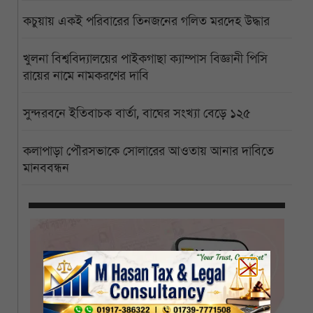
কচুয়ায় একই পরিবারের তিনজনের গলিত মরদেহ উদ্ধার
খুলনা বিশ্ববিদ্যালয়ের পাইকগাছা ক্যাম্পাস বিজ্ঞানী পিসি
রায়ের নামে নামকরণের দাবি
সুন্দরবনে ইতিবাচক বার্তা, বাঘের সংখ্যা বেড়ে ১২৫
কলাপাড়া পৌরসভাকে সোলারের আওতায় আনার দাবিতে
মানববন্ধন