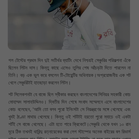
গল টেস্টের প্রথম দিন দুই সতীর্থর ব্যাটিং দেখে নিশ্চয়ই সেঞ্চুরির পরিকল্পনা এঁকে
ছিলেন লিটন দাস। কিন্তু কাছে এসেও তুলির শেষ আঁচড়টা দিতে পারলেন না
তিনি। বড় এক ভুল করে বসলেন টি-টোয়েন্টির অধিনায়ক।অপ্রয়োজনীয় এক শট
খেলে সেঞ্চুরিটাই হাতছাড়া করলেন লিটন।
শট সিলেকশনটা যে বাজে ছিল স্বীকার করছেন বাংলাদেশের সিনিয়র সহকারী কোচ
মোহাম্মদ সালাহউদ্দিনও। দ্বিতীয় দিন শেষে সংবাদ সম্মেলনে এসে বাংলাদেশের
কোচ বলেছেন, ‘আমি তো বলব পুরো ইনিংসটা সে নিয়ন্ত্রণের সঙ্গে খেলেছে এবং
খুবই ঠাণ্ডা মাথায় খেলেছে। কিন্তু ওই শটটাই হয়তো পুরো ম্যাচে ওই একটা
শর্টই সে বাজে খেলেছে। এটা হতে পারে ক্রিকেটে।সেঞ্চুরি থেকে যখন ১০ রান
দূরে ঠিক তখনই থারিন্দু রত্নায়েকের করা লেগ স্টাম্পের অনেক বাইরের বল রিভার্স