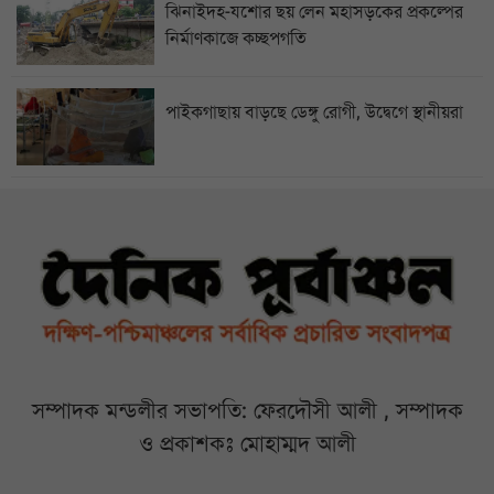
ঝিনাইদহ-যশোর ছয় লেন মহাসড়কের প্রকল্পের
নির্মাণকাজে কচ্ছপগতি
পাইকগাছায় বাড়ছে ডেঙ্গু রোগী, উদ্বেগে স্থানীয়রা
সম্পাদক মন্ডলীর সভাপতি: ফেরদৌসী আলী , সম্পাদক
ও প্রকাশকঃ মোহাম্মদ আলী