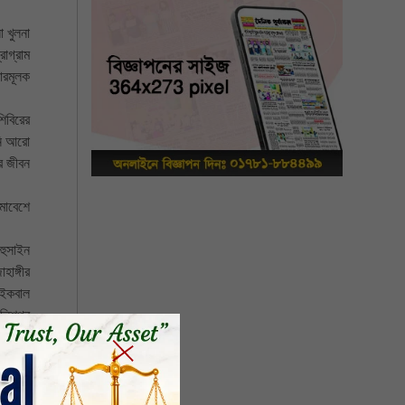
া খুলনা
োগ্রাম
ারমূলক
িবিরের
নি আরো
র জীবন
মাবেশে
হুসাইন
াঙ্গীর
 ইকবাল
লিশপুর
ীর মো.
য় যারা
 মধ্যে