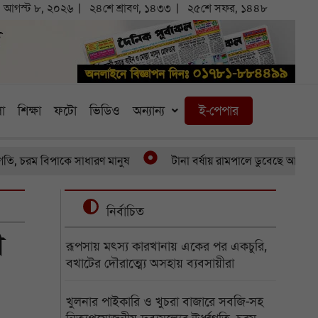
আগস্ট ৮, ২০২৬
২৪শে শ্রাবণ, ১৪৩৩
২৫শে সফর, ১৪৪৮
া
শিক্ষা
ফটো
ভিডিও
অন্যান্য
ই-পেপার
রম বিপাকে সাধারণ মানুষ
টানা বর্ষায় রামপালে ডুবেছে আড়াইশ হেক্টর
নির্বাচিত
ী
রূপসায় মৎস্য কারখানায় একের পর একচুরি,
বখাটের দৌরাত্ম্যে অসহায় ব্যবসায়ীরা
খুলনার পাইকারি ও খুচরা বাজারে সবজি-সহ