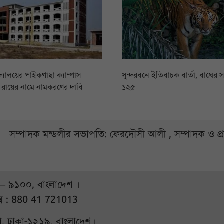
িদ্যালয়ের পাইকগাছা ক্যাম্পাস
সুন্দরবনে ইতিবাচক বার্তা, বাঘের স
সি রায়ের নামে নামকরণের দাবি
১২৫
সম্পাদক মন্ডলীর সভাপতি: ফেরদৌসী আলী , সম্পাদক ও প
 – ৯১০০, বাংলাদেশ ।
্স : 880 41 721013
ুরা, ঢাকা-১২১৯, বাংলাদেশ।