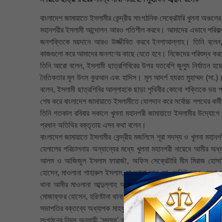
বাংলাদেশ জামায়াতে ইসলামীর কেন্দ্রীয় সাংগঠনিক সেক্রেটারি খুলনা অঞ্চ
মহানগরীর ইসলামী আন্দোলন আরও গতিশীল করবে। আমাদের এভাবে পরিকল্পন
জনশক্তিকে ময়দানে আরও উজ্জীবিত করবে ইনশাআল্লাহ। তিনি বলেন, 
কাজগুলো করে আমাদের জনগণের কাছে যেতে হবে। নিজেদের পরিশুদ্ধ কর
তিনি আরো বলেন, ইসলামী ছাত্রশিবিরের উপর যতবেশি জুলুম নির্যাতন হয়ে
নৈতিকতার মূল উৎস কুরআন এবং হাদিস। মূল আদর্শ হযরত মুহাম্মদ (সা.)
বলেন, ইসলামী ছাত্রশিবির আল্লাহকে ছাড়া পৃথিবীর কোনো শক্তিকে ভয় পায়
শেষ করে বাংলাদেশ জামায়াতে ইসলামীতে যোগদান করে সর্বোচ্চ শপথের কর্ম
তিনি গতকাল রবিবার সকালে খুলনা মহানগরী জামায়াতে ইসলামীর উদ্যোগে
প্রধান অতিথির বক্তৃতায় এসব কথা বলেন।
বাংলাদেশ জামায়াতে ইসলামীর কেন্দ্রীয় মজলিসে শূরা সদস্য ও খুলনা মহা
হেলালের পরিচালনায় অন্যান্যের মধ্যে খুলনা মহানগরী নায়েবে আমীর অধ্য
আলম ও আজিজুল ইসলাম ফারাজৗ, অফিস সেক্রেটারি মীম মিরাজ হোসাইন,
হোসেন, মাওলানা শাহারুল ইসলাম, মাওলানা শেখ মো. অলিউল্লাহ, খুলনা 
থানা আমীর মাওলানা আব্দুল্লাহ আল মামুন, দৌলতপুর থানা আমীর মাওল
মোজাফ্ফর হোসেন, হরিণটানা থানা আমীর মাওলানা আব্দুল গফুর প্রমুখ উপ
সভাপতির বক্তব্যে অধ্যাপক মাহফুজুর রহমান বলেন, ছাত্রশিবিরের সদস্য
সংগঠনের নিয়ম অনুযায়ী ‘সদস্য’ বা ‘রুকন’ নন। তবে জামায়াতে ইসলামীর 