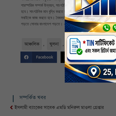
পারস্পরিক সম্পর্ক উন্নয়ন, সাংগঠনিক আলোচনা ও দিকনির্দেশনা প্রদান
হবে। সাংগঠনিক মান বৃদ্ধি করতে হবে। নিজেদেরকে প্রস্তুত করতে হবে 
সবাইকে কাজ করতে হবে। বৈষম্যহীন সমাজ গড়তে আমাদের আরও অনেক কা
গড়তে সোনার বাংলাদেশ গড়তে। এ জন্য সবাইকে সোনার মানুষ তৈরী করে
আঞ্চলিক
,
খুলনা
,
খুলনা জেলা
,
নির্বাচিত
Facebook
Twitter
Li
সম্পর্কিত খবর
ইসলামী ব্যাংকের সাবেক এমডি মনিরুল মাওলা গ্রেপ্তার