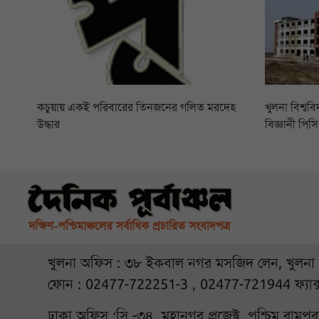
কচুয়ায় একই পরিবারের তিনজনের গলিত মরদেহ
খুলনা বিশ্বব
উদ্ধার
বিজ্ঞানী পি
খুলনা অফিস : ৩৮ ইকবাল নগর মসজিদ লেন, খুলনা
ফোন : 02477-722251-3 , 02477-721944 ফ্যাক
ঢাকা অফিস :সি -৩৪, মহানগর প্রজেক্ট, পশ্চিম রামপ