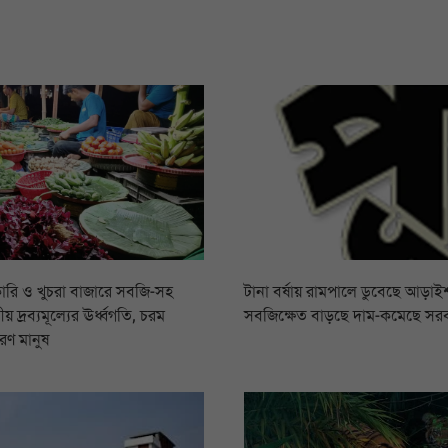
ারি ও খুচরা বাজারে সবজি-সহ
টানা বর্ষায় রামপালে ডুবেছে আড়াইশ
য় দ্রব্যমূল্যের ঊর্ধ্বগতি, চরম
সবজিক্ষেত বাড়ছে দাম-কমেছে সর
রণ মানুষ