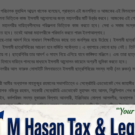
লের পরিচালক মুহাদ্দিস আব্দুল খালেক বলেছেন, প্রাক্তন এই জনশক্তি ও আজকের এই মিলনমেল
া ভিত্তিক কাজ ইসলামী আন্দোলনের জন্য মহানগরীর মাটি উর্র্বর করবে। আজকের এই প্র
মহানগরীর দায়িত্বশীলদের পরিকল্পনা ভিত্তিক কাজ করতে হবে। সেবা ও সমাজ সংস্ক
তে হবে। তবেই আমরা মহানগরীকে পরিবর্তন করতে পারব ইনশাআল্লাহ।
ছে-তারা আদর্শ দিয়ে সাধারণ শিক্ষার্থীদের কাছে তত জনপ্রিয় হয়ে উঠেছে। ইসলামী ছাত্রশ
। ইসলামী ছাত্রশিবিরের আচরণ হবে মার্জিত সর্বোন্নত। এ ব্যাপারে কোনো ছাড় নেই। তি
 না। ছাত্রশিবির তার আদর্শ ও সাহস নিয়ে এগিয়ে যাবে কাঙ্ক্ষিত মঞ্জিলে। এবং তারা ছাত্
ী হিসাবে দায়িত্ব পালনের মাধ্যমে ইসলামী আন্দোলন কায়েমে অগ্রণী ভুমিকা করতে হবে।
 নগরীর আল ফারুক সোসাইটি মিলনায়তনে ইসলামী ছাত্রশিবিরের সদস্য সাথী (নন রুকন) স
নগরী আমীর অধ্যাপক মাহফুজুর রহমানের সভাপতিত্বে ও সেক্রেটারি এডভোকেট শেখ জাহাঙ্গীর 
াপক নজিবুর রহমান, সহকারী সেক্রেটারি এডভোকেট মুহাম্মদ শাহ আলম, প্রিন্সিপাল শেখ জাহ
 কর্মপরিষদ সদস্য মুকাররম বিল্লাহ আনসারী, ইঞ্জিনিয়ার মোল্লা আলমগীর, অধ্যাপক
সদর থানা আমীর এস এম হাফিজুর রহমান, সোনাডাঙ্গা থানা আমীর জি এম শহীদুল ইসলাম, খা
ানা মুশাররফ আনসারী, আড়ংঘাটা থানা আমীর মাওলানা নিয়াজ আনসারী, লবণচরা থানা আম
স্থিত ছিলেন।
 সাথী (নন-রুকন) সমাবেশ বলতে ছাত্রশিবিরের সেই সকল সদস্য ও সাথীদের সমাবেশকে বোঝা
বিভিন্ন কার্যক্রমে সক্রিয়ভাবে অংশ নেন। এই ধরনের সমাবেশ সাধারণত সদস্য ও সাথীদের