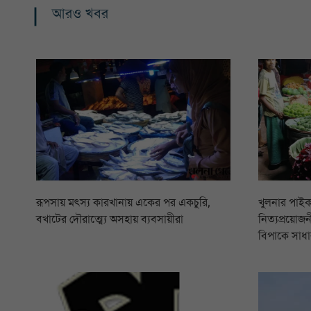
আরও খবর
রূপসায় মৎস্য কারখানায় একের পর একচুরি,
খুলনার পাইক
বখাটের দৌরাত্ম্যে অসহায় ব্যবসায়ীরা
নিত্যপ্রয়োজনী
বিপাকে সাধা