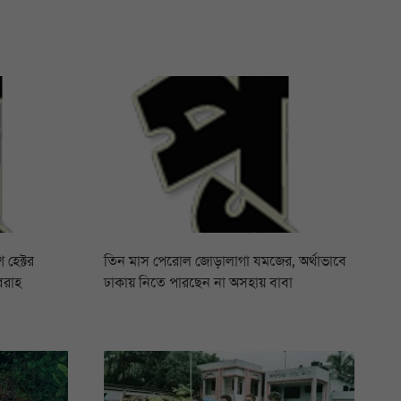
 হেক্টর
তিন মাস পেরোল জোড়ালাগা যমজের, অর্থাভাবে
বরাহ
ঢাকায় নিতে পারছেন না অসহায় বাবা