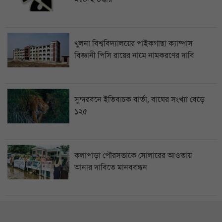
খুলনা বিশ্ববিদ্যালয়ের পাইকগাছা ক্যাম্পাস
বিজ্ঞানী পিসি রায়ের নামে নামকরণের দাবি
সুন্দরবনে ইতিবাচক বার্তা, বাঘের সংখ্যা বেড়ে
১২৫
কলাপাড়া পৌরসভাকে সোলারের আওতায়
আনার দাবিতে মানববন্ধন