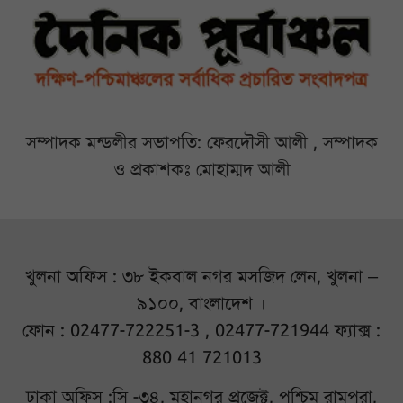
সম্পাদক মন্ডলীর সভাপতি: ফেরদৌসী আলী , সম্পাদক
ও প্রকাশকঃ মোহাম্মদ আলী
খুলনা অফিস : ৩৮ ইকবাল নগর মসজিদ লেন, খুলনা –
৯১০০, বাংলাদেশ ।
ফোন : 02477-722251-3 , 02477-721944 ফ্যাক্স :
880 41 721013
ঢাকা অফিস :সি -৩৪, মহানগর প্রজেক্ট, পশ্চিম রামপুরা,