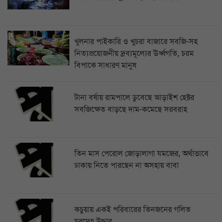
খুলনার পাইকারি ও খুচরা বাজারে সবজি-সহ
নিত্যপ্রয়োজনীয় দ্রব্যমূল্যের ঊর্ধ্বগতি, চরম
বিপাকে সাধারণ মানুষ
টানা বর্ষায় রামপালে ডুবেছে আড়াইশ হেক্টর
সবজিক্ষেত বাড়ছে দাম-কমেছে সরবরাহ
তিন মাস পেরোল জোড়ালাগা যমজের, অর্থাভাবে
ঢাকায় নিতে পারছেন না অসহায় বাবা
কচুয়ায় একই পরিবারের তিনজনের গলিত
মরদেহ উদ্ধার