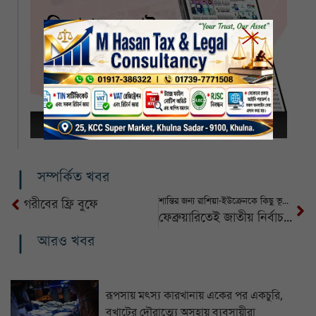
সম্পর্কিত খবর
শান্তির জন্য রাশিয়া-ইউক্রেনকে কিছু ভূখণ্ড ছাড় দিতে হবে: মার্কিন পররাষ্ট্রমন্ত্রী
গরীবের ফ্রি বুফে
ফেব্রুয়ারিতেই জাতীয় নির্বাচন, পেছানোর সুযোগ নেই: আসিফ নজরুল
আরও খবর
রূপসায় মৎস্য কারখানায় একের পর একচুরি,
বখাটের দৌরাত্ম্যে অসহায় ব্যবসায়ীরা