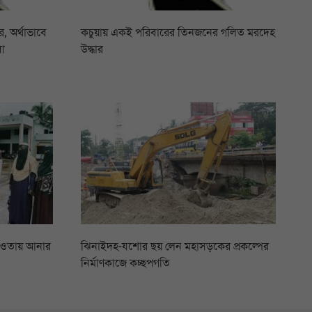
 অর্থাভাবে
কচুয়ায় একই পরিবারের তিনজনের গলিত মরদেহ
বা
উদ্ধার
আওতায় আনার
ঝিনাইদহ-যশোর ছয় লেন মহাসড়কের প্রকল্পের
নির্মাণকাজে কচ্ছপগতি