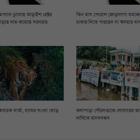
রামপালে ডুবেছে আড়াইশ হেক্টর
তিন মাস পেরোল জোড়ালাগা যমজের,
বাড়ছে দাম-কমেছে সরবরাহ
ঢাকায় নিতে পারছেন না অসহায় বা
িবাচক বার্তা, বাঘের সংখ্যা বেড়ে
কলাপাড়া পৌরসভাকে সোলারের 
দাবিতে মানববন্ধন