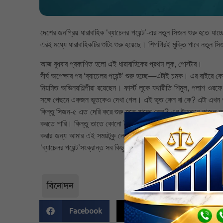
দেশের জনপ্রিয় ধারাবাহিক ‘ব্যাচেলর পয়েন্ট’-এর নতুন সিজন শুরু হতে য
এরই মধ্যে ধারাবাহিকটির শুটিং শুরু হয়েছে। শিগগিরই মুক্তি পাবে নতুন স
আজ বুধবার প্রকাশিত হলো এই ধারাবাহিকের প্রথম লুক, পোস্টার।
দীর্ঘ অপেক্ষার পর ‘ব্যাচেলর পয়েন্ট’ শুরু হচ্ছে—এটাই চমক। এর বা
নিয়মিত অভিনয়শিল্পীরা রয়েছেন। ফার্স্ট লুকে যথারীতি শিমুল, পলাশ ও
সঙ্গে পেছনে একজন ভূতকেও দেখা গেল। এই ভূত কেন বা কে? এটা এখন 
কিন্তু সিজন-৫ এত দেরি করে শুরু হতে যাচ্ছে কেন? এর উত্তরে কাজল 
করতে পারি। কিন্তু তাতে কোনো বৈচিত্র্যতা থাকবে না। প্রতিটি সিজনে 
করার জন্য আমার এই সময়টুকু লেগেছে, যদিও এর মাঝে অন্যান্য কাজও 
‘ব্যাচেলর পয়েন্ট’সংক্রান্ত সব কিছুই পাওয়া যাবে বলে জানিয়েছেন নির্ম
বিনোদন
Facebook
Twitter
Li