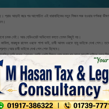
াচ্ছে। প্রায় আড়াই বছর পর আলোচিত এই ধারাবাহিকের নতুন সিজন শুরু হওয়ায় দর্শকরা ভীষণ
িজন।
ইরে কোনো চমক নেই। আর হেভিওয়েট অভিনেতা বলতে তেমন কিছুই নয়।
রফে কাবিলা, মারজুক রাসেল ওরফে পাশা ভাই, চাষী আলম ওরফে হাবু ভাইকে দেখা গেল। তব
প্রশ্ন।আর চাষী ভাইকে দেখা গেল শেফ হিসেবে।
আরেফিন অমি বলেন, ‘দেখেন, আমি একটা সিজন শেষ করার পর সাথে সাথেই চাইলে নতুন সিজ
আমি নতুন স্বাদ দেওয়ার চেষ্টা করি দর্শকদের। এ জন্য পড়াশোনা, ভাবনা ও বিশ্লেষণ করি।
আমি করেছি।’এরই মধ্যে প্রডাকশন হাউস বুব ফিল্মসের ইউটিউব চ্যানেল খোলা হয়েছে। 
াতা অমি। এছাড়াও সিজন ৫ প্রচারিত হবে চ্যানেল আইয়ে।
nkedin
Whatsapp
Print