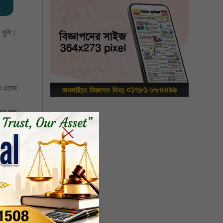
 খুশি।
ে এদের
ন শুরু
সিজন-৫
যেখানে