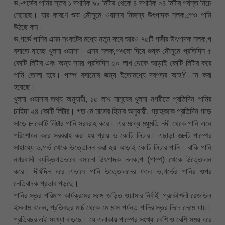
ভ‚-গর্ভের পানির স্তর ১ দশমিক ৯৮ মিটার থেকে ৪ দশমিক ০৪ মিটার পর্যন্ত নিচে
নেমেছে। যার কারণে শুষ্ম মৌসুমে ওয়াসার নিজস্ব উৎপাদক নলক‚পেও পানি
উঠছে কম।
ভ‚গর্ভে পানির এমন সংকটের মধ্যে নতুন করে আরও ৭৫টি গভীর উৎপাদক নলক‚প
বসাতে যাচ্ছে খুলনা ওয়াসা। এসব নলক‚পগুলো দিয়ে শুষ্ক মৌসুমে প্রতিদিন ৫
কোটি লিটার এবং অন্য সময় প্রতিদিন ৫০ লাখ থেকে আড়াই কোটি লিটার করে
পানি তোলা হবে। পাম্প বসানোর জন্য ইতোমধ্যে দরপত্র আহŸান করা
হয়েছে।
খুলনা ওয়াসার তথ্য অনুযায়ী, ১৫ লাখ মানুষের খুলনা নগরীতে প্রতিদিন পানির
চাহিদা ২৪ কোটি লিটার। গত মে মাসের হিসাব অনুযায়ী, গ্রাহককে প্রতিদিন গড়ে
সাড়ে ৮ কোটি লিটার পানি সরবরাহ করে। এর মধ্যে মধুমতি নদী থেকে পানি এনে
পরিশোধন করে সরবরাহ করা হয় প্রায় ৬ কোটি লিটার। এছাড়া ৩৮টি পাম্পের
সাহায্যে ভ‚গর্ভ থেকে উত্তোলন করা হয় আড়াই কোটি লিটার পানি। বাকি পানি
নগরবাসী ব্যক্তিগতভাবে বসানো উৎপাদক নলক‚প (পাম্প) থেকে উত্তোলন
করে। দীর্ঘদিন ধরে এভাবে পানি উত্তোলনের ফলে ভ‚গর্ভের পানির ওপর
নেতিবাচক প্রভাব পড়ছে।
পানির স্তর পরিমাপ কার্যক্রমের সঙ্গে জড়িত ওয়াসার নির্বাহী প্রকৌশলী রেজাউল
ইসলাম বলেন, প্রতিবছর মার্চ থেকে মে মাস পর্যন্ত পানির স্তর নিচে নেমে যায়।
প্রতিবছর এই সংখ্যা বাড়ছে। যে এলাকায় পাম্পের সংখ্যা বেশি ও বেশি সময় ধরে