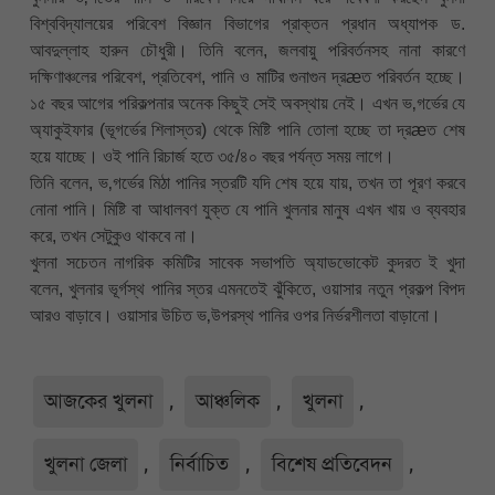
বিশ্ববিদ্যালয়ের পরিবেশ বিজ্ঞান বিভাগের প্রাক্তন প্রধান অধ্যাপক ড.
আবদুল্লাহ হারুন চৌধুরী। তিনি বলেন, জলবায়ু পরিবর্তনসহ নানা কারণে
দক্ষিণাঞ্চলের পরিবেশ, প্রতিবেশ, পানি ও মাটির গুনাগুন দ্রæত পরিবর্তন হচ্ছে।
১৫ বছর আগের পরিকল্পনার অনেক কিছুই সেই অবস্থায় নেই। এখন ভ‚গর্ভের যে
অ্যাকুইফার (ভূগর্ভের শিলাস্তর) থেকে মিষ্টি পানি তোলা হচ্ছে তা দ্রæত শেষ
হয়ে যাচ্ছে। ওই পানি রিচার্জ হতে ৩৫/৪০ বছর পর্যন্ত সময় লাগে।
তিনি বলেন, ভ‚গর্ভের মিঠা পানির স্তরটি যদি শেষ হয়ে যায়, তখন তা পূরণ করবে
নোনা পানি। মিষ্টি বা আধালবণ যুক্ত যে পানি খুলনার মানুষ এখন খায় ও ব্যবহার
করে, তখন সেটুকুও থাকবে না।
খুলনা সচেতন নাগরিক কমিটির সাবেক সভাপতি অ্যাডভোকেট কুদরত ই খুদা
বলেন, খুলনার ভূর্গস্থ পানির স্তর এমনতেই ঝুঁকিতে, ওয়াসার নতুন প্রকল্প বিপদ
আরও বাড়াবে। ওয়াসার উচিত ভ‚উপরস্থ পানির ওপর নির্ভরশীলতা বাড়ানো।
আজকের খুলনা
,
আঞ্চলিক
,
খুলনা
,
খুলনা জেলা
,
নির্বাচিত
,
বিশেষ প্রতিবেদন
,