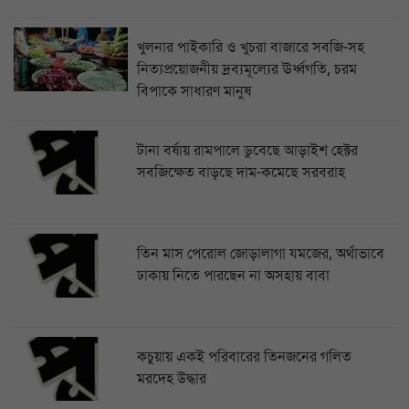
খুলনার পাইকারি ও খুচরা বাজারে সবজি-সহ
নিত্যপ্রয়োজনীয় দ্রব্যমূল্যের ঊর্ধ্বগতি, চরম
বিপাকে সাধারণ মানুষ
টানা বর্ষায় রামপালে ডুবেছে আড়াইশ হেক্টর
সবজিক্ষেত বাড়ছে দাম-কমেছে সরবরাহ
তিন মাস পেরোল জোড়ালাগা যমজের, অর্থাভাবে
ঢাকায় নিতে পারছেন না অসহায় বাবা
কচুয়ায় একই পরিবারের তিনজনের গলিত
মরদেহ উদ্ধার