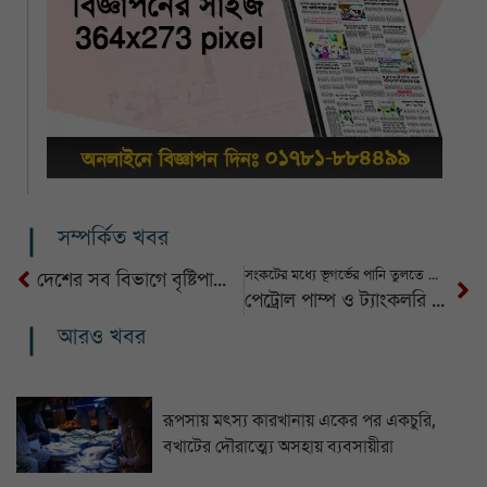
সম্পর্কিত খবর
সংকটের মধ্যে ভূগর্ভের পানি তুলতে আরও ৭৫টি পাম্প বসাচ্ছে ওয়াসা
দেশের সব বিভাগে বৃষ্টিপাতের সম্ভাবনা
পেট্রোল পাম্প ও ট্যাংকলরি মালিক ঐক্য পরিষদের ধর্মঘট প্রত্যাহার
আরও খবর
রূপসায় মৎস্য কারখানায় একের পর একচুরি,
বখাটের দৌরাত্ম্যে অসহায় ব্যবসায়ীরা