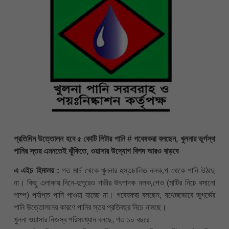
প্রতিদিন উত্তোলন হবে ৫ কোটি লিটার পানি # গবেষকরা বলছেন, খুলনার ভূর্গস্থ
পানির স্তর এমনতেই ঝুঁকিতে, ওয়াসার উদ্যোগ বিপদ আরও বাড়বে
এ এইচ হিমালয় :
গত মার্চ থেকে খুলনার হস্তচালিত নলক‚প থেকে পানি উঠছে
না। কিছু এলাকায় দিনে-দুপুরেও গভীর উৎপাদক নলক‚পেও (মাটির নিচে বসানো
পাম্প) পর্যাপ্ত পানি পাওয়া যাচ্ছে না। গবেষকরা বলছেন, যথেচ্ছভাবে ভুগর্ভের
পানি উত্তোলনের কারণে পানির স্তর প্রতিবছর নিচে নামছে।
খুলনা ওয়াসার নিজস্ব পরিসংখ্যান বলছে, গত ১০ বছরে