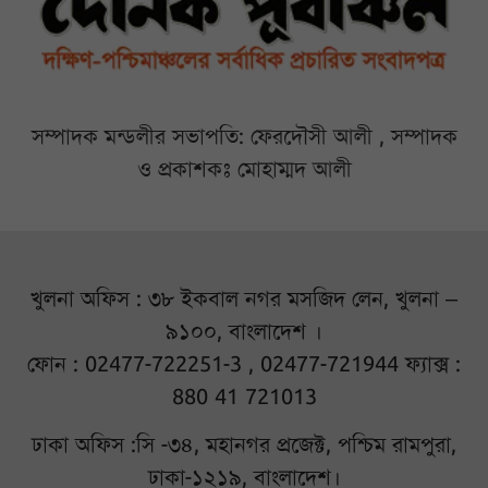
সম্পাদক মন্ডলীর সভাপতি: ফেরদৌসী আলী , সম্পাদক
ও প্রকাশকঃ মোহাম্মদ আলী
খুলনা অফিস : ৩৮ ইকবাল নগর মসজিদ লেন, খুলনা –
৯১০০, বাংলাদেশ ।
ফোন : 02477-722251-3 , 02477-721944 ফ্যাক্স :
880 41 721013
ঢাকা অফিস :সি -৩৪, মহানগর প্রজেক্ট, পশ্চিম রামপুরা,
ঢাকা-১২১৯, বাংলাদেশ।