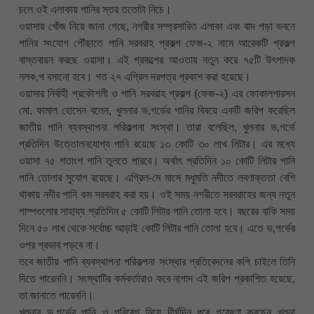
চলে ওই এলাকায় পানির স্তর ততোটা নিচে।
ওয়াসায় খোঁজ নিয়ে জানা গেছে, নগরীর সম্প্রসারিত এলাকা এবং বাদ পড়া ভবনে
পানির সংযোগ পৌঁছাতে পানি সরবরাহ প্রকল্প ফেজ-২ নামে আরেকটি প্রকল্প
বাস্তবায়ন করছে ওয়াসা। এই প্রকল্পের আওতায় নতুন করে ৭৫টি উৎপাদক
নলক‚প বসানো হবে। গত ২৭ এপ্রিল দরপত্র প্রকাশ করা হয়েছে।
ওয়াসার নির্বাহী প্রকৌশলী ও পানি সরবরাহ প্রকল্প (ফেজ-২) এর ফোকালপারসন
মো. কামাল হোসেন বলেন, খুলনার ভ‚গর্ভের পানির বিষয়ে একটি জরিপ করেছিল
জাতীয় পানি ব্যবস্থাপনা পরিকল্পনা সংস্থা। তারা বলেছিল, খুলনার ভ‚গর্ভে
প্রতিদিন উত্তোলনযোগ্য পানি রয়েছে ১৩ কোটি ৩০ লাখ লিটার। এর মধ্যে
ওয়াসা ৭৫ শতাংশ পানি তুলতে পারবে। অর্থাৎ প্রতিদিন ১০ কোটি লিটার পানি
পানি তোলার সুযোগ রয়েছে। এপ্রিল-মে মাসে মধুমতি নদীতে লবণাক্ততা বেশি
থাকায় নদীর পানি কম সরবরাহ করা হয়। ওই সময় নগরীতে সরবরাহের জন্য নতুন
পাম্পগুলোর সাহায্য প্রতিদিন ৫ কোটি লিটার পানি তোলা হবে। বছরের বাকি সময়
দিনে ৫০ লাখ থেকে সর্বোচ্চ আড়াই কোটি লিটার পানি তোলা হবে। এতে ভ‚গর্ভের
ওপর প্রভাব পড়বে না।
তবে জাতীয় পানি ব্যবস্থাপনা পরিকল্পনা সংস্থার প্রতিবেদনের কপি চাইলে তিনি
দিতে পারেননি। সংস্থাটির কর্মকর্তারাও কবে নাগাদ এই জরিপ প্রকাশিত হয়েছে,
তা জানাতে পারেননি।
খুলনার ভ‚গর্ভের পানি ও পরিবেশ নিয়ে দীর্ঘদিন ধরে গবেষণা করছেন খুলনা