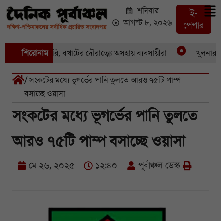
শনিবার
ই-
আগস্ট ৮, ২০২৬
পেপার
কের পর একচুরি, বখাটের দৌরাত্ম্যে অসহায় ব্যবসায়ীরা
শিরোনাম
খুলনার পাইকা
/ সংকটের মধ্যে ভূগর্ভের পানি তুলতে আরও ৭৫টি পাম্প
বসাচ্ছে ওয়াসা
সংকটের মধ্যে ভূগর্ভের পানি তুলতে
আরও ৭৫টি পাম্প বসাচ্ছে ওয়াসা
মে ২৬, ২০২৫
১২:৪০
পূর্বাঞ্চল ডেস্ক