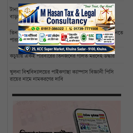
টানা বর্ষায় রামপালে ডুবেছে আড়াইশ হেক্টর সবজিক্ষেত
বাড়ছে দাম-কমেছে সরবরাহ
তিন মাস পেরোল জোড়ালাগা যমজের, অর্থাভাবে ঢাকায় নিতে
পারছেন না অসহায় বাবা
কচুয়ায় একই পরিবারের তিনজনের গলিত মরদেহ উদ্ধার
খুলনা বিশ্ববিদ্যালয়ের পাইকগাছা ক্যাম্পাস বিজ্ঞানী পিসি
রায়ের নামে নামকরণের দাবি