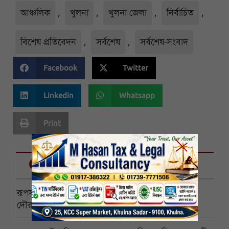
আঞ্চলিক
,
খুলনা
,
খুলনা জেলা
,
নির্বাচিত
,
বিশেষ প্রতিবেদন
,
সর্বশেষ
,
সর্বশেষ-সংবাদ
Facebook
Twitter
Linkedin
Whatsapp
Print
নির্বাচিত
রূপসায় মৎস্য কারখানায় একের পর একচুরি, বখাটের
দৌরাত্ম্যে অসহায় ব্যবসায়ীরা