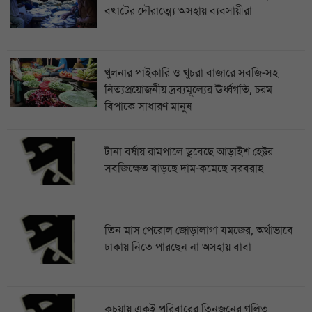
বখাটের দৌরাত্ম্যে অসহায় ব্যবসায়ীরা
খুলনার পাইকারি ও খুচরা বাজারে সবজি-সহ
নিত্যপ্রয়োজনীয় দ্রব্যমূল্যের ঊর্ধ্বগতি, চরম
বিপাকে সাধারণ মানুষ
টানা বর্ষায় রামপালে ডুবেছে আড়াইশ হেক্টর
সবজিক্ষেত বাড়ছে দাম-কমেছে সরবরাহ
তিন মাস পেরোল জোড়ালাগা যমজের, অর্থাভাবে
ঢাকায় নিতে পারছেন না অসহায় বাবা
কচুয়ায় একই পরিবারের তিনজনের গলিত