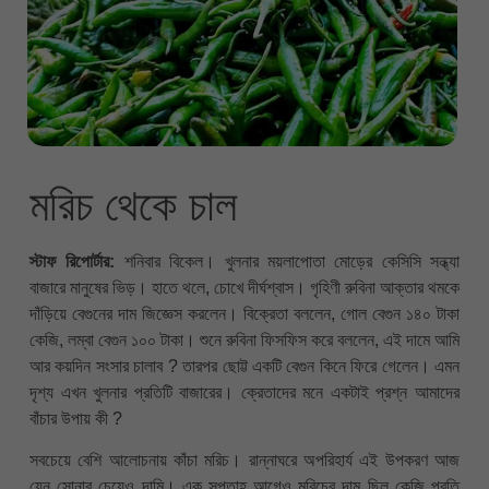
মরিচ থেকে চাল
স্টাফ রিপোর্টার:
শনিবার বিকেল। খুলনার ময়লাপোতা মোড়ের কেসিসি সন্ধ্যা
বাজারে মানুষের ভিড়। হাতে থলে, চোখে দীর্ঘশ্বাস। গৃহিণী রুবিনা আক্তার থমকে
দাঁড়িয়ে বেগুনের দাম জিজ্ঞেস করলেন। বিক্রেতা বললেন, গোল বেগুন ১৪০ টাকা
কেজি, লম্বা বেগুন ১০০ টাকা। শুনে রুবিনা ফিসফিস করে বললেন, এই দামে আমি
আর কয়দিন সংসার চালাব ? তারপর ছোট্ট একটি বেগুন কিনে ফিরে গেলেন। এমন
দৃশ্য এখন খুলনার প্রতিটি বাজারের। ক্রেতাদের মনে একটাই প্রশ্ন আমাদের
বাঁচার উপায় কী ?
সবচেয়ে বেশি আলোচনায় কাঁচা মরিচ। রান্নাঘরে অপরিহার্য এই উপকরণ আজ
যেন সোনার চেয়েও দামি। এক সপ্তাহ আগেও মরিচের দাম ছিল কেজি প্রতি