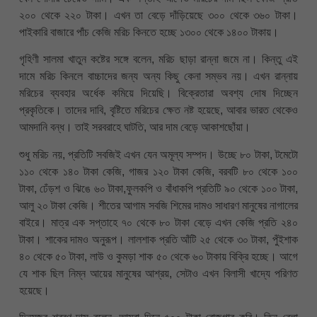
২০০ থেকে ২২০ টাকা। এখন তা বেড়ে দাঁড়িয়েছে ৩০০ থেকে ৩৬০ টাকা।
পাইকারি বাজারে পাঁচ কেজি মরিচ কিনতে হচ্ছে ১৩০০ থেকে ১৪০০ টাকায়।
গৃহিণী সালমা খাতুন কষ্টের সঙ্গে বলেন, মরিচ ছাড়া রান্না জমে না। কিন্তু এই
দামে মরিচ কিনলে বাচ্চাদের জন্য অন্য কিছু কেনা সম্ভব নয়। এখন রান্নায়
মরিচের ব্যবহার অর্ধেক কমিয়ে দিয়েছি। বিক্রেতারা অবশ্য দোষ দিচ্ছেন
প্রকৃতিকে। তাদের দাবি, বৃষ্টিতে মরিচের ক্ষেত নষ্ট হয়েছে, আবার ভারত থেকেও
আমদানি বন্ধ। তাই সরবরাহে ঘাটতি, আর দাম বেড়ে আকাশছোঁয়া।
শুধু মরিচ নয়, প্রতিটি সবজিই এখন যেন অমূল্য সম্পদ। উচ্ছে ৮০ টাকা, টমেটো
১১০ থেকে ১৪০ টাকা কেজি, গাজর ১২০ টাকা কেজি, বরবটি ৮০ থেকে ১০০
টাকা, ঢেঁড়শ ও ঝিঙে ৬০ টাকা,ফুলকপি ও বাঁধাকপি প্রতিটি ৯০ থেকে ১০০ টাকা,
আলু ২০ টাকা কেজি। শীতের আগাম সবজি শিমের দামও সাধারণ মানুষের নাগালের
বাইরে। মাত্র এক সপ্তাহে ৭০ থেকে ৮০ টাকা বেড়ে এখন কেজি প্রতি ২৪০
টাকা। শাকের দামও অনুরূপ। লালশাক প্রতি আঁটি ২৫ থেকে ৩০ টাকা, পুঁইশাক
৪০ থেকে ৫০ টাকা, লাউ ও কুমড়া শাক ৫০ থেকে ৬০ টাকায় বিক্রি হচ্ছে। আগে
যে শাক ছিল নিম্ন আয়ের মানুষের আশ্রয়, সেটাও এখন বিলাসী খাদ্যে পরিণত
হয়েছে।