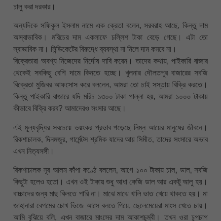
চালু করা দরকার।
অন্যদিকে সফিকুল ইসলাম নামে এক ক্রেতা বলেন, সরবরাহ আছে, কিন্তু দাম
অস্বাভাবিক। মরিচের দাম একলাফে চল্লিশ টাকা বেড়ে গেছে। এটা তো
স্বাভাবিক না। সিন্ডিকেটের বিরুদ্ধে ব্যবস্থা না নিলে দাম কমবে না।
বিক্রেতারা অবশ্য নিজেদের নির্দোষ দাবি করেন। তাদের কথায়, পাইকারি বাজার
থেকেই সবকিছু বেশি দামে কিনতে হচ্ছে। খুলনার দৌলতপুর বাজারের সবজি
বিক্রেতা মুজিবর আফসোস করে বললেন, আমরা তো চাই সস্তায় বিক্রি করতে।
কিন্তু পাইকারি বাজারে যদি মরিচ ১৩০০ টাকা পাল্লা হয়, আমরা ১০০০ টাকায়
কীভাবে বিক্রি করব? আমাদেরও সংসার আছে।
এই মূল্যবৃদ্ধির সবচেয়ে ভয়ংকর প্রভাব পড়েছে নিম্ন আয়ের মানুষের জীবনে।
রিকশাচালক, দিনমজুর, গার্মেন্টস শ্রমিক যাদের আয় সিমীত, তাদের সংসারে অভাব
এখন নিত্যসঙ্গী।
রিকশাচালক নূর আলম কাঁপা কণ্ঠে বললেন, আগে ১০০ টাকায় চাল, ডাল, সবজি
কিছুটা হলেও হতো। এখন ওই টাকায় শুধু আধা কেজি ডাল আর একটু আলু হয়।
বাচ্চাদের জন্য মাছ কিনতে পারি না। মাঝে মাঝে খালি ভাত খেয়ে থাকতে হয়। মা
জাহানারা বেগমের চোখ ভিজে আসে বলতে গিয়ে, ছেলেমেয়েরা মাংস খেতে চায়।
আমি বুঝিয়ে বলি, এখন বাজারে মাংসের দাম আকাশচুম্বী। তখন ওরা চুপচাপ