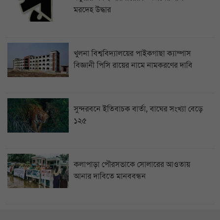
মরদেহ উদ্ধার
খুলনা বিশ্ববিদ্যালয়ের পাইকগাছা ক্যাম্পাস
বিজ্ঞানী পিসি রায়ের নামে নামকরণের দাবি
সুন্দরবনে ইতিবাচক বার্তা, বাঘের সংখ্যা বেড়ে
১২৫
কলাপাড়া পৌরসভাকে সোলারের আওতায়
আনার দাবিতে মানববন্ধন