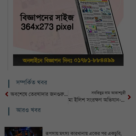
সম্পর্কিত খবর
সবকিছুর দাম আকাশচুম্বী
অবশেষে তেরখাদার জনগুরুত্বপূর্ণ সড়ক সংস্কার কাজ ২ বছর পর শুরু
মা ইলিশ সংরক্ষণ অভিযান-২০২৫ বাস্তবায়নে বাংলাদেশ নৌবাহিনী
আরও খবর
রূপসায় মৎস্য কারখানায় একের পর একচুরি,