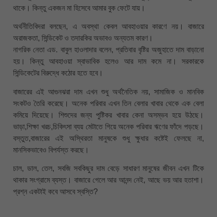
থাকে। কিন্তু একজন মা হিসেবে আমার বুক ফেটে যায়।
অর্থনীতিবিদরা বলছেন, এ অবস্থা কেবল আবহাওয়ার কারণে নয়। বাজারে
অরাজকতা, সিন্ডিকেট ও তদারকির অভাবও অন্যতম কারণ।
নাগরিক নেতা এড. বাবুল হাওলাদার বলেন, প্রতিবার বৃষ্টির অজুহাতে দাম বাড়ানো
হয়। কিন্তু আবহাওয়া স্বাভাবিক হলেও আর দাম কমে না। সরকারকে
সিন্ডিকেটের বিরুদ্ধে কঠোর হতে হবে।
বাজারের এই আগুনঝরা দাম এখন শুধু অর্থনৈতিক নয়, সামাজিক ও মানবিক
সংকটও তৈরি করেছে। অনেক পরিবার এখন তিন বেলার খাবার থেকে এক বেলা
কমিয়ে দিয়েছে। শিশুদের জন্য পুষ্টিকর খাবার কেনা অসম্ভব হয়ে উঠছে।
ভাড়া,শিক্ষা খরচ,চিকিৎসা ব্যয় মেটাতে গিয়ে অনেক পরিবার ঋণের ফাঁদে পড়ছে।
বস্তুত,বাজারের এই অস্থিরতা মানুষকে শুধু ক্ষুধার কষ্টেই ফেলছে না,
মানসিকভাবেও বিপর্যস্ত করছে।
চাল, ডাল, তেল, সবজি সবকিছুর দাম বেড়ে সাধারণ মানুষের জীবন এখন টিকে
থাকার সংগ্রামে ব্যস্ত। বাজারে গেলে আর আনন্দ নেই, আছে ভয় আর হতাশা।
প্রশ্ন একটাই কবে আসবে স্বস্তি?