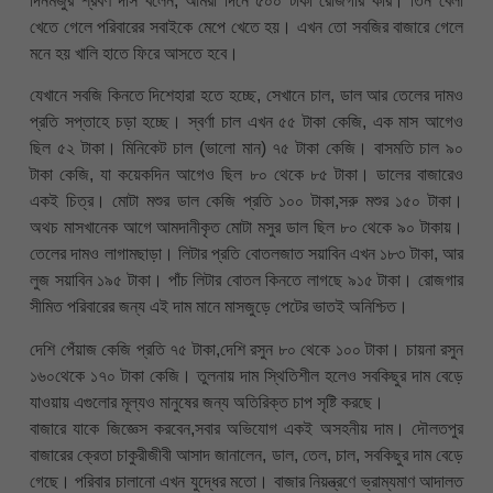
দিনমজুর শ্রবণ দাস বলেন, আমরা দিনে ৫০০ টাকা রোজগার করি। তিন বেলা
খেতে গেলে পরিবারের সবাইকে মেপে খেতে হয়। এখন তো সবজির বাজারে গেলে
মনে হয় খালি হাতে ফিরে আসতে হবে।
যেখানে সবজি কিনতে দিশেহারা হতে হচ্ছে, সেখানে চাল, ডাল আর তেলের দামও
প্রতি সপ্তাহে চড়া হচ্ছে। স্বর্ণা চাল এখন ৫৫ টাকা কেজি, এক মাস আগেও
ছিল ৫২ টাকা। মিনিকেট চাল (ভালো মান) ৭৫ টাকা কেজি। বাসমতি চাল ৯০
টাকা কেজি, যা কয়েকদিন আগেও ছিল ৮০ থেকে ৮৫ টাকা। ডালের বাজারেও
একই চিত্র। মোটা মশুর ডাল কেজি প্রতি ১০০ টাকা,সরু মশুর ১৫০ টাকা।
অথচ মাসখানেক আগে আমদানীকৃত মোটা মসুর ডাল ছিল ৮০ থেকে ৯০ টাকায়।
তেলের দামও লাগামছাড়া। লিটার প্রতি বোতলজাত সয়াবিন এখন ১৮৩ টাকা, আর
লুজ সয়াবিন ১৯৫ টাকা। পাঁচ লিটার বোতল কিনতে লাগছে ৯১৫ টাকা। রোজগার
সীমিত পরিবারের জন্য এই দাম মানে মাসজুড়ে পেটের ভাতই অনিশ্চিত।
দেশি পেঁয়াজ কেজি প্রতি ৭৫ টাকা,দেশি রসুন ৮০ থেকে ১০০ টাকা। চায়না রসুন
১৬০থেকে ১৭০ টাকা কেজি। তুলনায় দাম স্থিতিশীল হলেও সবকিছুর দাম বেড়ে
যাওয়ায় এগুলোর মূল্যও মানুষের জন্য অতিরিক্ত চাপ সৃষ্টি করছে।
বাজারে যাকে জিজ্ঞেস করবেন,সবার অভিযোগ একই অসহনীয় দাম। দৌলতপুর
বাজারের ক্রেতা চাকুরীজীবী আসাদ জানালেন, ডাল, তেল, চাল, সবকিছুর দাম বেড়ে
গেছে। পরিবার চালানো এখন যুদ্ধের মতো। বাজার নিয়ন্ত্রণে ভ্রাম্যমাণ আদালত