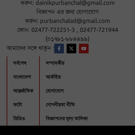
করুন:
dainikpurbanchal@gmail.com
বিজ্ঞাপন এর জন্য যোগাযোগ
করুন:
purbanchalad@gmail.com
ফোন: 02477-722251-3 , 02477-721944
(০১৭৮১-৮৮৪৪৯৯)
আমাদের সঙ্গে থাকুন :
সর্বশেষ
সম্পাদকীয়
বাংলাদেশ
আর্কাইভ
আন্তর্জাতিক
যোগাযোগ
ফটো
গোপনীয়তা নীতি
ভিডিও
বিজ্ঞাপনের মূল্য তালিকা