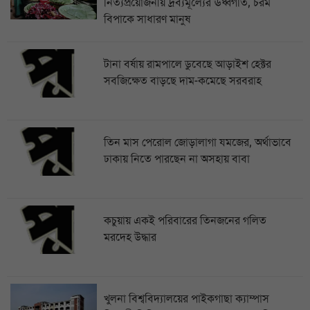
নিত্যপ্রয়োজনীয় দ্রব্যমূল্যের ঊর্ধ্বগতি, চরম
বিপাকে সাধারণ মানুষ
টানা বর্ষায় রামপালে ডুবেছে আড়াইশ হেক্টর
সবজিক্ষেত বাড়ছে দাম-কমেছে সরবরাহ
তিন মাস পেরোল জোড়ালাগা যমজের, অর্থাভাবে
ঢাকায় নিতে পারছেন না অসহায় বাবা
কচুয়ায় একই পরিবারের তিনজনের গলিত
মরদেহ উদ্ধার
খুলনা বিশ্ববিদ্যালয়ের পাইকগাছা ক্যাম্পাস