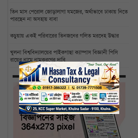
তিন মাস পেরোল জোড়ালাগা যমজের, অর্থাভাবে ঢাকায় নিতে
পারছেন না অসহায় বাবা
কচুয়ায় একই পরিবারের তিনজনের গলিত মরদেহ উদ্ধার
খুলনা বিশ্ববিদ্যালয়ের পাইকগাছা ক্যাম্পাস বিজ্ঞানী পিসি
রায়ের নামে নামকরণের দাবি