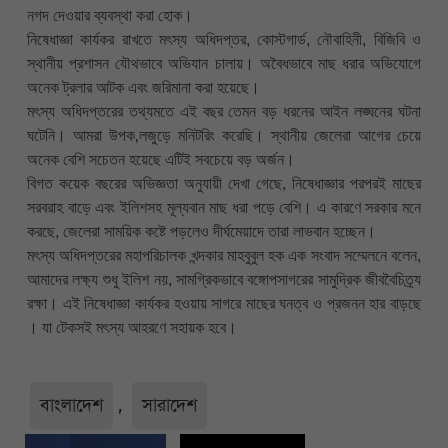
নগদ দেওয়ার ব্যবস্থা করা হোক।
নিষেধাজ্ঞা কার্যকর রাখতে মৎস্য অধিদপ্তর, কোস্টগার্ড, নৌবাহিনী, বিজিবি ও
স্থানীয় প্রশাসন যৌথভাবে অভিযান চালায়। অবৈধভাবে মাছ ধরার অভিযোগে
অনেক ট্রলার আটক এবং জরিমানা করা হয়েছে।
মৎস্য অধিদপ্তরের তথ্যমতে এই বছর তেমন বড় ধরনের আইন লঙ্ঘনের ঘটনা
ঘটেনি। আমরা উপক‚লজুড়ে মনিটরিং করেছি। স্থানীয় জেলেরা আগের চেয়ে
অনেক বেশি সচেতন হয়েছে এটিই সবচেয়ে বড় অর্জন।
বিগত কয়েক বছরের অভিজ্ঞতা অনুযায়ী দেখা গেছে, নিষেধাজ্ঞার পরপরই মাছের
সরবরাহ বাড়ে এবং ইলিশসহ মূল্যবান মাছ ধরা পড়ে বেশি। এ কারণে সরকার মনে
করছে, জেলেরা সাময়িক কষ্টে পড়লেও দীর্ঘমেয়াদে তারা লাভবান হচ্ছেন।
মৎস্য অধিদপ্তরের মহাপরিচালক খন্দকার মাহবুবুল হক এক সংবাদ সম্মেলনে বলেন,
আমাদের লক্ষ্য শুধু ইলিশ নয়, সামগ্রিকভাবে বঙ্গোপসাগরের সামুদ্রিক জীববৈচিত্র্য
রক্ষা। এই নিষেধাজ্ঞা কার্যকর হওয়ায় সাগরে মাছের ঘনত্ব ও প্রজনন হার বাড়ছে
। যা টেকসই মৎস্য আহরণে সহায়ক হবে।
বাংলাদেশ
,
সারাদেশ