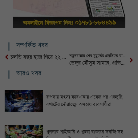
সম্পর্কিত খবর
সমুদ্রযাত্রায় শেষ মুহূর্তের প্রস্তুতিতে ব্যস্ত জেলেরা
চলতি বছর হজে গিয়ে ২২ বাংলাদেশির মৃত্যু
ডেঙ্গুর মৌসুম সামনে, প্রতিরোধমূলক ব্যবস্থা জরুরী
আরও খবর
রূপসায় মৎস্য কারখানায় একের পর একচুরি,
বখাটের দৌরাত্ম্যে অসহায় ব্যবসায়ীরা
খুলনার পাইকারি ও খুচরা বাজারে সবজি-সহ