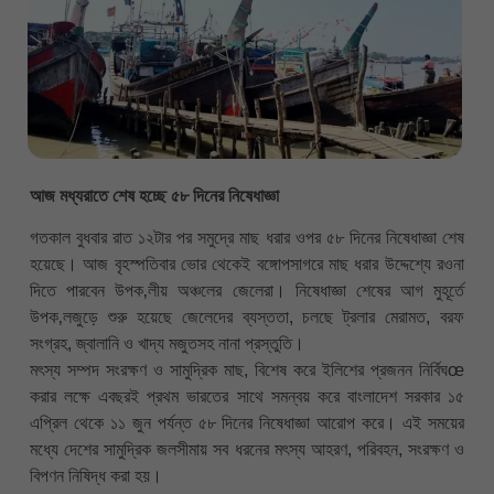
আজ মধ্যরাতে শেষ হচ্ছে ৫৮ দিনের নিষেধাজ্ঞা
গতকাল বুধবার রাত ১২টার পর সমুদ্রে মাছ ধরার ওপর ৫৮ দিনের নিষেধাজ্ঞা শেষ
হয়েছে। আজ বৃহস্পতিবার ভোর থেকেই বঙ্গোপসাগরে মাছ ধরার উদ্দেশ্যে রওনা
দিতে পারবেন উপক‚লীয় অঞ্চলের জেলেরা। নিষেধাজ্ঞা শেষের আগ মুহূর্তে
উপক‚লজুড়ে শুরু হয়েছে জেলেদের ব্যস্ততা, চলছে ট্রলার মেরামত, বরফ
সংগ্রহ, জ্বালানি ও খাদ্য মজুতসহ নানা প্রস্তুতি।
মৎস্য সম্পদ সংরক্ষণ ও সামুদ্রিক মাছ, বিশেষ করে ইলিশের প্রজনন নির্বিঘœ
করার লক্ষে এবছরই প্রথম ভারতের সাথে সমন্বয় করে বাংলাদেশ সরকার ১৫
এপ্রিল থেকে ১১ জুন পর্যন্ত ৫৮ দিনের নিষেধাজ্ঞা আরোপ করে। এই সময়ের
মধ্যে দেশের সামুদ্রিক জলসীমায় সব ধরনের মৎস্য আহরণ, পরিবহন, সংরক্ষণ ও
বিপণন নিষিদ্ধ করা হয়।