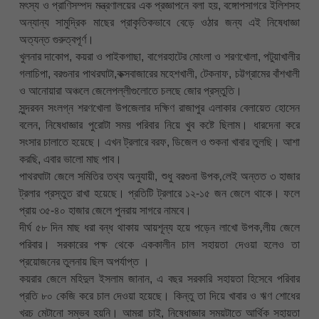
মৎস্য ও প্রাণিসম্পদ মন্ত্রণালয়ের এক প্রজ্ঞাপনে বলা হয়, বঙ্গোপসাগরে ইলিশসহ
অন্যান্য সামুদ্রিক মাছের প্রাকৃতিকভাবে বেড়ে ওঠার জন্য এই নিষেধাজ্ঞা
অত্যন্ত গুরুত্বপূর্ণ।
খুলনার দাকোপ, কয়রা ও পাইকগাছা, বাগেরহাটের মোংলা ও শরণখোলা, পটুয়াখালীর
গলাচিপা, বরগুনার পাথরঘাটা,কক্সবাজারের মহেশখালী, টেকনাফ, চট্টগ্রামের বাঁশখালী
ও আনোয়ারা অঞ্চলে জেলেপল্লীগুলোতে চলছে জোর প্রস্তুতি।
সুন্দরবন সংলগ্ন শরণখোলা উপজেলার দক্ষিণ রাজাপুর এলাকার বেলায়েত হোসেন
বলেন, নিষেধাজ্ঞার পুরোটা সময় পরিবার নিয়ে খুব কষ্টে ছিলাম। ধারদেনা করে
সংসার চালাতে হয়েছে। এখন ট্রলারে বরফ, ডিজেল ও শুকনা খাবার তুলছি। আশা
করছি, এবার ভালো মাছ পাব।
পাথরঘাটা জেলে সমিতির তথ্য অনুযায়ী, শুধু বরগুনা উপক‚লেই অন্তত ৩ হাজার
ট্রলার প্রস্তুত রাখা হয়েছে। প্রতিটি ট্রলারে ১২-১৫ জন জেলে থাকে। ফলে
প্রায় ৩৫-৪০ হাজার জেলে পুনরায় সাগরে নামবে।
দীর্ঘ ৫৮ দিন মাছ ধরা বন্ধ থাকায় আয়শূন্য হয়ে পড়েন লাখো উপক‚লীয় জেলে
পরিবার। সরকারের পক্ষ থেকে এককালীন চাল সহায়তা দেওয়া হলেও তা
প্রয়োজনের তুলনায় ছিল অপর্যাপ্ত ।
কয়রার জেলে মহিদুল ইসলাম জানান, এ বছর সরকারি সহায়তা হিসেবে পরিবার
প্রতি ৮০ কেজি করে চাল দেওয়া হয়েছে। কিন্তু তা দিয়ে খাবার ও ঋণ শোধের
খরচ মেটানো সম্ভব হয়নি। আমরা চাই, নিষেধাজ্ঞার সময়টাতে আর্থিক সহায়তা