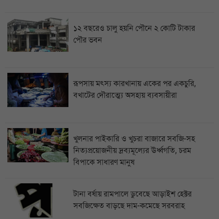
১২ বছরেও চালু হয়নি পৌনে ২ কোটি টাকার
পৌর ভবন
রূপসায় মৎস্য কারখানায় একের পর একচুরি,
বখাটের দৌরাত্ম্যে অসহায় ব্যবসায়ীরা
খুলনার পাইকারি ও খুচরা বাজারে সবজি-সহ
নিত্যপ্রয়োজনীয় দ্রব্যমূল্যের ঊর্ধ্বগতি, চরম
বিপাকে সাধারণ মানুষ
টানা বর্ষায় রামপালে ডুবেছে আড়াইশ হেক্টর
সবজিক্ষেত বাড়ছে দাম-কমেছে সরবরাহ