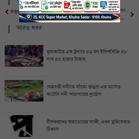
সিলেটে বৈষম্যবিরোধী ছাত্র আন্দোলনের নেতাকে ছুরিকাঘাত
বগুড়ায় নানা বাড়ি বেড়াতে গিয়ে পানিতে ডুবে শিশুর মৃত্যু
সাতক্ষীরায় বিয়ের প্রলোভনে ধর্ষণের পর জোরপূর্বক গর্ভপাত, যুবক গ্রেপ্তার
আরও খবর
কুয়াকাটায় এক ট্রলারে ৪৬ মণ ইলিশবিক্রি ৪৮
লাখ ৫০ হাজার টাকায়
বেত্রবতী নদীতে সাঁকো ভাঙার এক মাসেও
কাটেনি নদী পারাপারের দুর্ভোগ
নীলকরদের অত্যাচারের সাক্ষী, এখন ভূমিসেবার
ঠিকানা