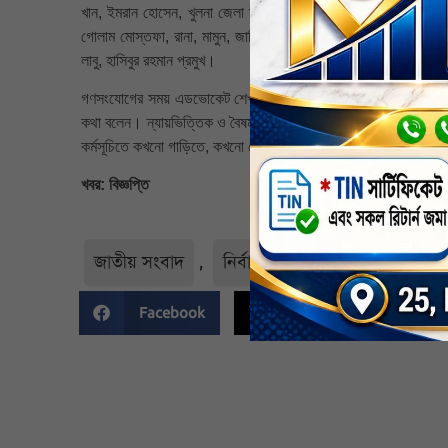
খান, ইমরান হোসেন, খুলনা জেলা স্কুলের সাবেক প্রধান শিক্ষক আমানত হ
গোলাম মোস্তফা, রানা, মামুন, জাকির হোসেন, আব্দুল ওয়াহিদ, রাজু, 
লাবু, হাসিবুর রহমান প্রমুখ।
গণসংযোগের সময় এডভোকেট শেখ জাহাঙ্গীর হুসাইন হেলাল ২০ ও ২৩ নং ওয়ার
কথা বলেন। ন্যায়ভিত্তিক ও বৈষম্যহীন সমাজ প্রতিষ্ঠার লক্ষ্যে দাঁড়িপাল্
কর্মসূচিতে কখনো গাড়িতে, কখনো হেঁটে অংশ নেন জামায়াতের এই প্রার্থী।
খবর: বিজ্ঞপ্তি
জাতীয় সংবাদ
,
নির্বাচন
,
সর্বশেষ-সংবাদ
Facebook
Twitter
Li