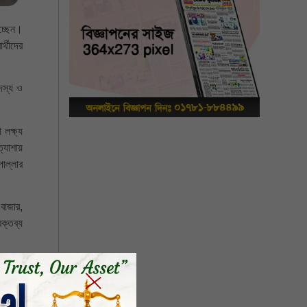
াচ্ছেন।
র্থীদের
সদস্য ও
লক্ষ্য
যাশায়
পাল্লার
 বাজার,
ক্তব্য
োসাইন,
 রহমান
 হোসেন