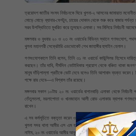
ত্রয়োদশ জাতীয় সংসদ নির্বাচনকে ঘিরে খুলনা-২ আসনের জামায়াত মনোনীত ১১-
মোড়ে মোড়ে ব্যানার-ফেস্টুন, চায়ের দোকান থেকে শুরু করে বাজার পর্যন
সরব উপস্থিতিতে মুখরিত করে তুলছেন এলাকা। সব মিলিয়ে নির্বাচনী আ
মঙ্গলবার ও বুধবার ২০ ও ২৩ নং ওয়ার্ডের বিভিন্ন স্থানে গণসংযোগ, পথস
খুলনা মহানগরী সেক্রেটারি এডভোকেট শেখ জাহাঙ্গীর হুসাইন হেলাল।
গণসংযোগকালে তিনি বলেন, তিনি ৩১ নং ওয়ার্ডে কাউন্সিলর হিসেবে দায়িত
করছেন। তাঁর দাবি, দীর্ঘদিন ভোটাধিকার প্রয়োগ থেকে বঞ্চিত থাকা জন
মানুষ দাঁড়িপাল্লা প্রতীকে ভোট দেবে বলেও তিনি আশাবাদ ব্যক্ত করেন। তি
পক্ষে রায় দেবে—এ বিশ্বাস তাঁর রয়েছে।
মঙ্গলবার সকাল ১০টায় ২০ নং ওয়ার্ডের বাগানবাড়ি এলাকা থেকে নির্বাচনী প্
তেঁতুলতলা, ময়লাপোতা ও খানজাহান আলী রোড এলাকায় ব্যাপক গণসংযোগ
রাখেন।
এ সব কর্মসূচিতে বক্তৃতা করেন ও উপস্থিত ছিলেন খুলনা মহানগরী জামায়
খুলনা সদর থানা আমীর এস এম হাফিজুর রহমান, সোনাডাঙ্গা থানা আমীর জি 
নাঈম, ২০ নং ওয়ার্ডের আমীর আবুল খায়ের, ২৩ নং ওয়ার্ডের আমীর হুমা