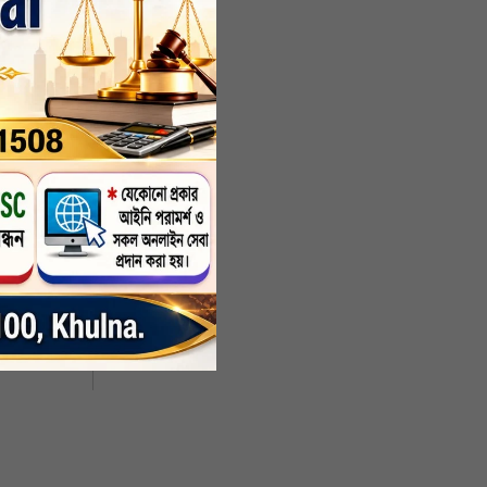
রহমান,
িম আকন
র সঙ্গে
ন তিনি।