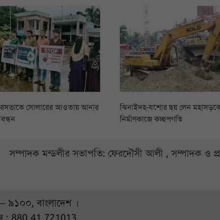
ৌরসভাকে সোলারের আওতায় আনার
ঝিনাইদহ-যশোর ছয় লেন মহাসড়কের
বন্ধন
নির্মাণকাজে কচ্ছপগতি
সম্পাদক মন্ডলীর সভাপতি: ফেরদৌসী আলী , সম্পাদক ও প
 – ৯১০০, বাংলাদেশ ।
্স : 880 41 721013