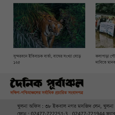
সুন্দরবনে ইতিবাচক বার্তা, বাঘের সংখ্যা বেড়ে
কলাপাড়া প
১২৫
দাবিতে মানব
খুলনা অফিস : ৩৮ ইকবাল নগর মসজিদ লেন, খুলনা
ফোন : 02477-722251-3 , 02477-721944 ফ্যাক