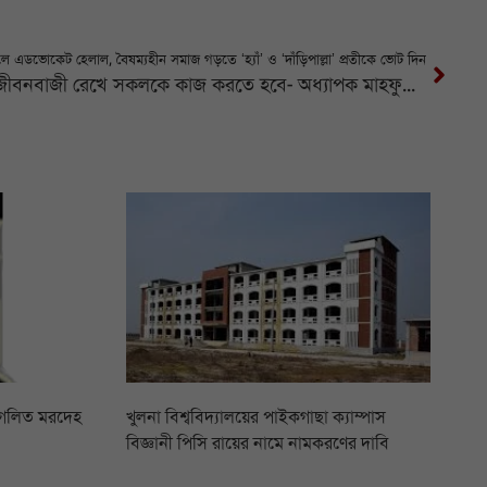
এডভোকেট হেলাল, বৈষম্যহীন সমাজ গড়তে ‘হ্যাঁ’ ও ‘দাঁড়িপাল্লা’ প্রতীকে ভোট দিন
ইনসাফভিত্তিক কল্যাণ রাষ্ট্রের জন্য জীবনবাজী রেখে সকলকে কাজ করতে হবে- অধ্যাপক মাহফুজুর রহমান
 গলিত মরদেহ
খুলনা বিশ্ববিদ্যালয়ের পাইকগাছা ক্যাম্পাস
বিজ্ঞানী পিসি রায়ের নামে নামকরণের দাবি