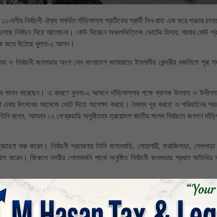
দলীয় নির্বাচনী ঐক্য সমর্থিত দাঁড়িপাল্লা প্রতীকের প্রার্থী দিন-রাত এক করে প্রচার চাল
্ত চলছে নির্বাচন নিয়ে আলোচনা। কেউ দিচ্ছেন অঞ্চলভিত্তিক ভোটের হিসাব, আবার কেউ প্রা
মেজে জমে উঠেছে খুলনা-২ আসন।
ভা ও নির্বাচনী জনসভায় অংশ নেন বাংলাদেশ জামায়াতে ইসলামীর কেন্দ্রীয় মজলিসে শূরা 
্ব পালন করেছেন। এ কারণে খুলনা-২ আসনে দাঁড়িপাল্লার পক্ষে ব্যাপক উৎসাহ ও উদ্দীপনা 
গণ এবার উৎসবের আমেজে ভোট দিতে অপেক্ষা করছে। বৈষম্য দূর করতে ও পরিবর্তনের প্রত্
নি বলেন, আসন্ন ১২ ফেব্রুয়ারি অনুষ্ঠিতব্য ত্রয়োদশ জাতীয় সংসদ নির্বাচনে জনগণ দাঁড়ি
রচারণা শুরু করেন। নির্বাচনী প্রচারণায় তিনি বাগানবাড়ি, লোহাপট্টি, ফরাজিপাড়া, শেখপাড়া
 করেন। বিকেলে নগরীর গোলকমনি পার্কে অনুষ্ঠিত নির্বাচনী জনসভায় প্রধান অতিথির ব
াতের সহকারী সেক্রেটারি প্রিন্সিপাল শেখ জাহাঙ্গীর আলম, অফিস সেক্রেটারি মিম মিরাজ হ
এম শহিদুল ইসলাম, সদর সেক্রেটারি আব্দুস সালাম, সোনাডাঙ্গা থানা সেক্রেটারি জাহিদুর
য়ুন কবীর, সেক্রেটারি সাব্বির হোসেন, এডভোকেট এস এম মাসুদুর রহমান, এডভোকেট আলমগীর