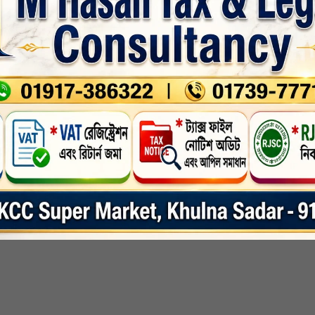
ালদার, ফজলে রাব্বি, শহিদুল ইসলাম উজ্জ্বল, মো. আরিফুল হক মোল্লা, হাফেজ হাসিবুর 
আবুল কালাম আজাদ, রাফসান, সাকিব হোসেন, রায়হান, জাহিদ হোসেন, শফিকুল ইসলাম, সেল
্ডের ঘরে ঘরে যান, স্থানীয়দের সঙ্গে কুশল বিনিময় করেন এবং দোকানে ঢুকে ব্যবসায়ীদে
লা প্রতীকে ভোট দেওয়ার পাশাপাশি সন্ত্রাস ও চাঁদাবাজির বিরুদ্ধে রায় দেওয়ার আহ্বান জানা
 এ সময় তাঁর সঙ্গে বিপুলসংখ্যক সমর্থক ও অনুসারী উপস্থিত ছিলেন।
nkedin
Whatsapp
Print