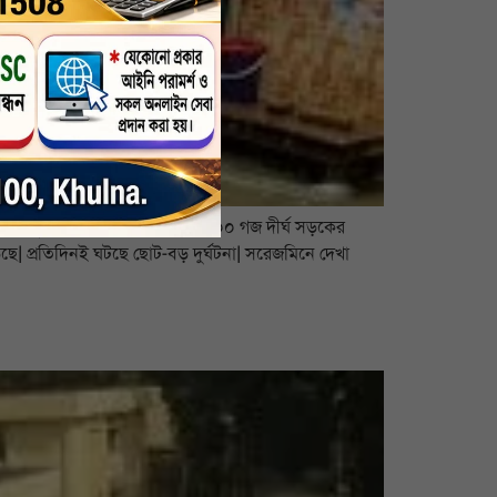
াচলের অনুপযোগী হয়ে পড়েছে| প্রায় ৫০০ গজ দীর্ঘ সড়কের
ছে| প্রতিদিনই ঘটছে ছোট-বড় দুর্ঘটনা| সরেজমিনে দেখা