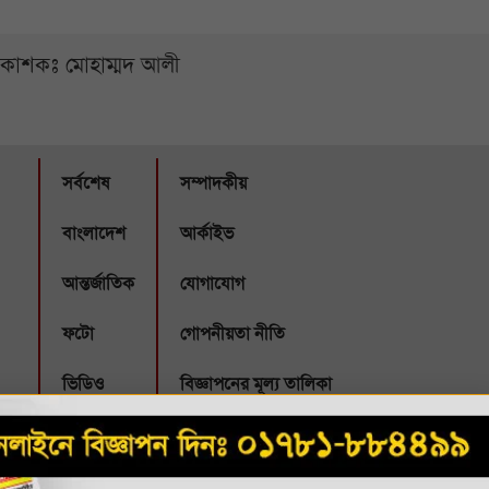
্রকাশকঃ মোহাম্মদ আলী
সর্বশেষ
সম্পাদকীয়
বাংলাদেশ
আর্কাইভ
আন্তর্জাতিক
যোগাযোগ
ফটো
গোপনীয়তা নীতি
ভিডিও
বিজ্ঞাপনের মূল্য তালিকা
Webbubl
eveloped by: