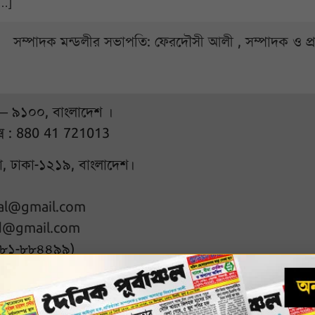
[…]
সম্পাদক মন্ডলীর সভাপতি: ফেরদৌসী আলী , সম্পাদক ও প
 – ৯১০০, বাংলাদেশ ।
্স : 880 41 721013
ুরা, ঢাকা-১২১৯, বাংলাদেশ।
hal@gmail.com
d@gmail.com
৭৮১-৮৮৪৪৯৯)
l rights reserved
Designed & D