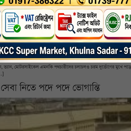
রার অন্যতম বাণিজ্যিক কেন্দ্র পাটকেলঘাটা বাজারের বলফিল্ড-সংলগ্ন সড়কটি চল
াহন, ভ্যান, মোটরসাইকেল এমনকি পথচারীদের চলাচলও চরম দুর্ভোগের মুখে পড়ে
[…]
সেবা নিতে পদে পদে ভোগান্তি