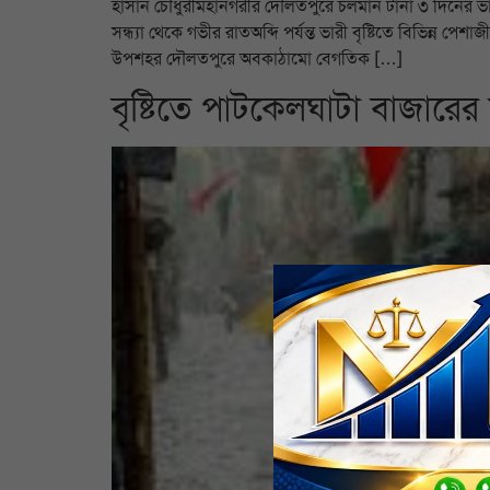
হাসান চৌধুরীমহানগরীর দৌলতপুরে চলমান টানা ৩ দিনের ভারী
সন্ধ্যা থেকে গভীর রাতঅব্দি পর্যন্ত ভারী বৃষ্টিতে বিভিন্ন 
উপশহর দৌলতপুরে অবকাঠামো বেগতিক […]
বৃষ্টিতে পাটকেলঘাটা বাজারের