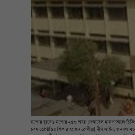
যশোর ব্যুরোঃ যশোর ২৫০ শয্যা জেনারেল হাসপাতালে চিকিৎসা
চরম ভোগান্তির শিকার হচ্ছেন রোগীরা| দীর্ঘ লাইন, জনবল স