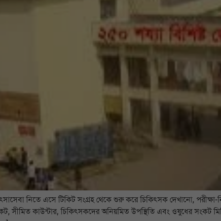
সেবা নিতে এসে টিকিট সংগ্রহ থেকে শুরু করে চিকিৎসক দেখানো, পরীক্ষা-নিরী
ংকট, সীমিত কাউন্টার, চিকিৎসকদের অনিয়মিত উপস্থিতি এবং ওষুধের সংকট মিলি