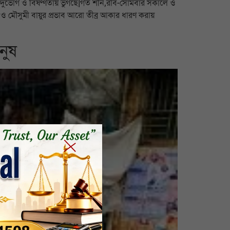
 দুর্ভোগ ও বিষণ্ণতায় ভুগছে|গত শনি,রবি-সোমবার সকালে ও
্তনে ও মৌসুমী বায়ুর প্রভাব আরো তীব্র আকার ধারণ করায়
নুষ