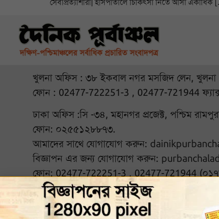
সেবাপ্রত্যাশীরা| হাসপাতালে চিকিৎসা নিতে আসা একাধিক 
খুলনা অফিস : ৩৮ ইকবাল নগর মসজিদ লেন, খুলনা
ফোন : 02477-722251-3 , 02477-721944 ফ্যাক
ঢাকা অফিস :সি -৩৪, মহানগর প্রজেক্ট, পশ্চিম রামপ
ফোন: ০২৫৫১২৮৮৭৩.
আমাদের সাথে যোগাযোগ করুন:
dainikpurbanc
বিজ্ঞাপন এর জন্য যোগাযোগ করুন:
purbanchala
ফোন: 02477-722251-3 , 02477-721944 (০১
আমাদের সঙ্গে থাকুন :
© ২০২৬ দৈনিক পূর্বাঞ্চল. Al