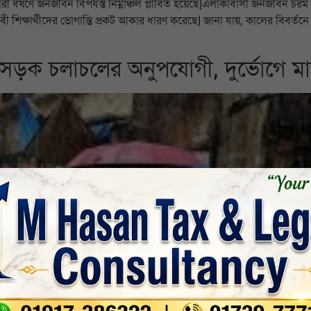
 বর্ষণে জনজীবন বিপর্যস্ত নিম্নাঞ্চল প্লাবিত হয়েছে|এলাকাবাসী জনজীবন চরম
পেশাজীবী শিক্ষার্থীদের ভোগান্তি প্রকট আকার ধারণ করেছে| জানা যায়, কালের বিবর
 সড়ক চলাচলের অনুপযোগী, দুর্ভোগে মা