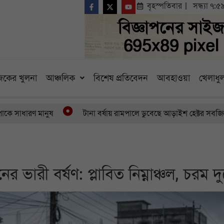
বৃহস্পতিবার
সন্ধ্যা ৭:৫
কের খুলনা
আঞ্চলিক
বিশেষ প্রতিবেদন
আবহাওয়া
খেলাধুল
মানুষ
টানা বর্ষায় রামপালে ডুবেছে আড়াইশ হেক্টর সবজিক্ষেত বাড়ছ
ারী বর্ষণ: প্লাবিত নিম্নাঞ্চল, চরম দুর