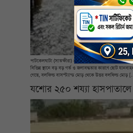
পাটকেলঘাটা (সাতক্ষীরা) প্রতিনিধিঃ টানা বৃষ্টিতে সাতক্ষী
বিভিন্ন স্থানে বড় বড় গর্ত ও জলাবদ্ধতার কারণে ছোট যানব
গেছে, বলফিল্ড বাসস্ট্যান্ড মোড় থেকে উত্তর বলফিল্ড মোড় 
যশোর ২৫০ শয্যা হাসপাতালে 