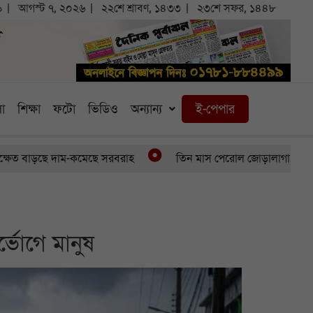
৯
আগস্ট ৭, ২০২৬
২২শে শ্রাবণ, ১৪৩৩
২৩শে সফর, ১৪৪৮
া
শিক্ষা
ফটো
ভিডিও
অন্যান্য
ই-পেপার
ে দাম-কমেছে সরবরাহ
তিন মাস পেরোল জোড়ালাগা যমজের, অর্থাভাবে 
্ভোগে মানুষ