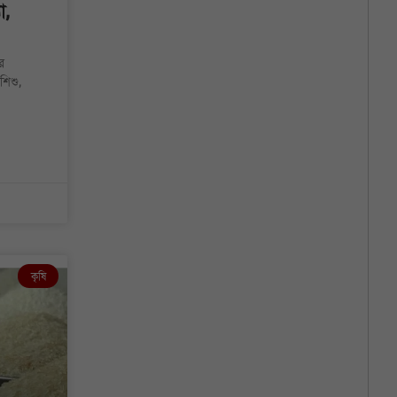
া,
র
শিশু,
কৃষি