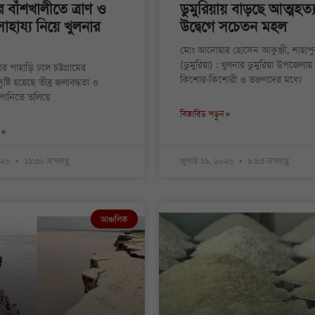
মের বাঁশখালীতে ত্রাণ ও
ডুমুরিয়ায় বাড়ছে আত্মহত্য
সাহায্য নিয়ে খুলনার
উদ্বেগে সচেতন মহল
মোঃ আনোয়ার হোসেন আকুঞ্জী, শাহাপু
(ডুমুরিয়া) : খুলনার ডুমুরিয়া উপজেলায় 
আর পাহাড়ি ঢলে চট্টগ্রামের
কিশোর-কিশোরী ও তরুণদের মধ্যে
ৃষ্টি হয়েছে তীব্র জলাবদ্ধতা ও
 পানিতে তলিয়ে
বিস্তারিত পড়ুন »
 »
২০২৬
১১:৩০ অপরাহ্ণ
জুলাই ১৯, ২০২৬
৯:৪৩ অপরাহ্ণ
আঞ্চলিক