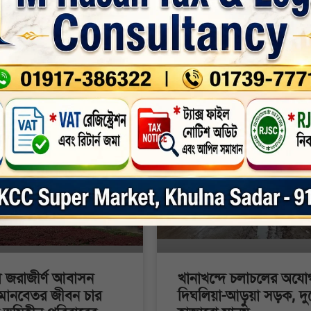
বিস্তারিত পড়ুন »
 »
২০২৬
৮:৩১ অপরাহ্ণ
জুলাই ২১, ২০২৬
৮:২১ অপরাহ্ণ
আঞ্চলিক
ে জরাজীর্ণ আবাসন
খানাখন্দে চলাচলের অযোগ
ে মানবেতর জীবন চার
দিঘলিয়া-আড়ুয়া সড়ক, দুর্