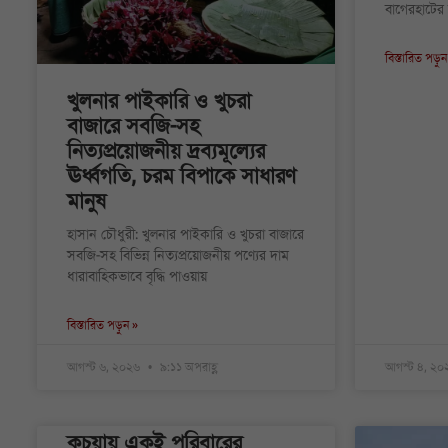
বাগেরহাটে
বিস্তারিত পড়ুন
খুলনার পাইকারি ও খুচরা
বাজারে সবজি-সহ
নিত্যপ্রয়োজনীয় দ্রব্যমূল্যের
ঊর্ধ্বগতি, চরম বিপাকে সাধারণ
মানুষ
হাসান চৌধুরী: খুলনার পাইকারি ও খুচরা বাজারে
সবজি-সহ বিভিন্ন নিত্যপ্রয়োজনীয় পণ্যের দাম
ধারাবাহিকভাবে বৃদ্ধি পাওয়ায়
বিস্তারিত পড়ুন »
আগস্ট ৬, ২০২৬
৯:১১ অপরাহ্ণ
আগস্ট ৪, ২
কচুয়ায় একই পরিবারের