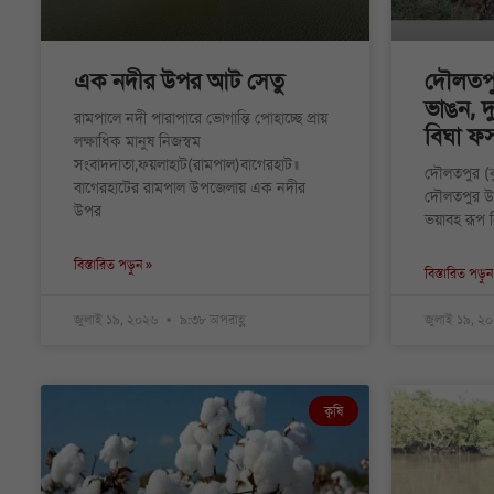
এক নদীর উপর আট সেতু
দৌলতপুর
ভাঙন, দ
রামপালে নদী পারাপারে ভোগান্তি পোহাচ্ছে প্রায়
বিঘা ফ
লক্ষাধিক মানুষ নিজস্বম
সংবাদদাতা,ফয়লাহাট(রামপাল)বাগেরহাট॥
দৌলতপুর (কুষ্
বাগেরহাটের রামপাল উপজেলায় এক নদীর
দৌলতপুর উ
উপর
ভয়াবহ রূপ ন
বিস্তারিত পড়ুন »
বিস্তারিত পড়ুন
জুলাই ১৯, ২০২৬
৯:৩৮ অপরাহ্ণ
জুলাই ১৯, ২
কৃষি