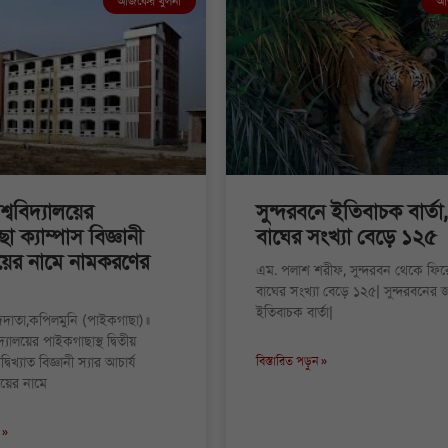
আজকের খুলনা
আজ
শ্ববিদ্যালয়ের
সুন্দরবনে ইতিবাচক বার্তা,
 ক্যাম্পাস বিজ্ঞানী
বাঘের সংখ্যা বেড়ে ১২৫
য়ের নামে নামকরণের
এম. পলাশ শরীফ, সুন্দরবন থেকে ফি
বাঘের সংখ্যা বেড়ে ১২৫| সুন্দরবনের জ
ইতিবাচক বার্তা|
াদদাতা,কপিলমুনি (পাইকগাছা)॥
িদ্যালয়ের পাইকগাছাস্থ দ্বিতীয়
্বিখ্যাত বিজ্ঞানী স্যার আচার্য
বিস্তারিত পড়ুন »
 রায়ের নামে
 »