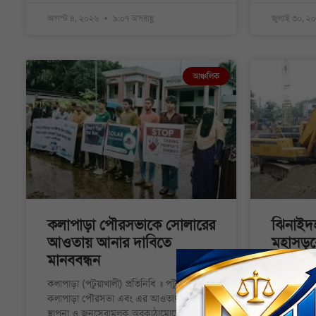
আগস্ট ৪, ২০২৬
৯:০৭ অপরাহ্ণ
জুলাই ৩০, 
আঞ্চলিক
কলাপাড়া পৌরসভাকে সোলারের
ঝিনাইদ
আওতায় আনার দাবিতে
মহাসড়কে
মানববন্ধন
নির্মাণ
কলাপাড়া (পটুয়াখালী) প্রতিনিধি ॥ পটুয়াখালীর
শামীমুল ইসল
কলাপাড়া পৌরসভা এবং এর আওতাধীন সকল
জমি অধিগ্রহ
স্থাপনা ও জনসেবামূলক অবকাঠামোতে
যশোর মহাসড়