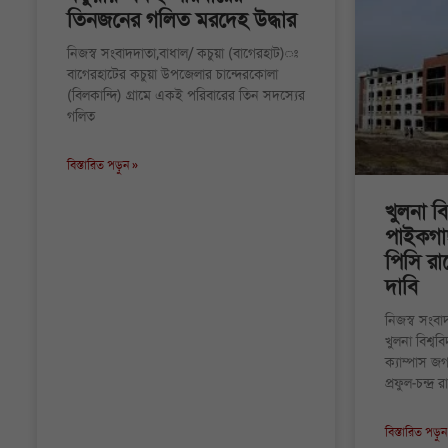
তিনজনের গলিত মরদেহ উদ্ধার
নিজস্ব সংবাদদাতা,বাধাল/ কচুয়া (বাগেরহাট)ঃ
বাগেরহাটের কচুয়া উপজেলার চান্দেরকোলা
(বিলকান্দি) গ্রামে একই পরিবারের তিন সদস্যের
গলিত
বিস্তারিত পড়ুন »
খুলনা বি
পাইকগাছা
পিসি রা
দাবি
নিজস্ব সংব
খুলনা বিশ্বব
ক্যাম্পাস জগদ
প্রফুল¬চন্দ্র
বিস্তারিত পড়ুন