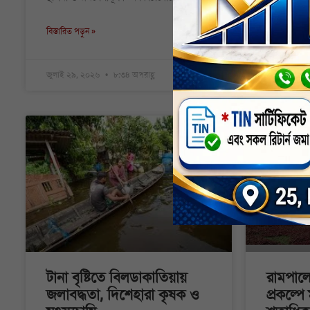
নির্মাণকাজ
বিস্তারিত পড়ুন »
বিস্তারিত পড়ুন
জুলাই ২৯, ২০২৬
৮:৩৪ অপরাহ্ণ
জুলাই ২৯, 
কৃষি
টানা বৃষ্টিতে বিলডাকাতিয়ায়
রামপাল
জলাবদ্ধতা, দিশেহারা কৃষক ও
প্রকল্প