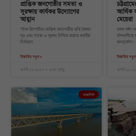
প্রান্তিক জনগোষ্ঠীর সমতা ও
চট্টগ্রা
সুরক্ষায় কার্যকর উদ্যোগের
আর্থিক 
আহ্বান
মেয়েরা
স্টাফ রিপোর্টারঃ প্রান্তিক জনগোষ্ঠীর প্রতি বৈষম্য
প্রবল বর্ষণ 
দূর এবং সমতা ও সুরক্ষা নিশ্চিত করতে করণীয়
বাঁশখালীতে স
নির্ধারণে
জনদুর্ভোগ।
বিস্তারিত পড়ুন »
বিস্তারিত পড়ুন
জুলাই ২১, ২০২৬
৯:৩৭ পূর্বাহ্ণ
জুলাই ২০, 
আঞ্চলিক