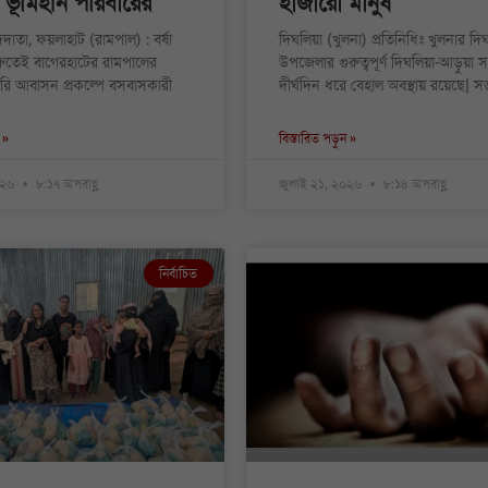
ভূমিহীন পরিবারের
হাজারো মানুষ
দদাতা, ফয়লাহাট (রামপাল) : বর্ষা
দিঘলিয়া (খুলনা) প্রতিনিধিঃ খুলনার দি
রুতেই বাগেরহাটের রামপালের
উপজেলার গুরুত্বপূর্ণ দিঘলিয়া-আড়ুয়া
ারি আবাসন প্রকল্পে বসবাসকারী
দীর্ঘদিন ধরে বেহাল অবস্থায় রয়েছে| 
 »
বিস্তারিত পড়ুন »
০২৬
৮:১৭ অপরাহ্ণ
জুলাই ২১, ২০২৬
৮:১৪ অপরাহ্ণ
নির্বাচিত