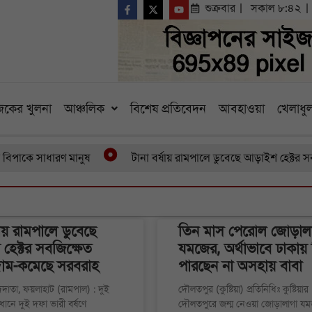
শুক্রবার
সকাল ৮:৪২
কের খুলনা
আঞ্চলিক
বিশেষ প্রতিবেদন
আবহাওয়া
খেলাধুল
ণ মানুষ
টানা বর্ষায় রামপালে ডুবেছে আড়াইশ হেক্টর সবজিক্ষেত বা
ষায় রামপালে ডুবেছে
তিন মাস পেরোল জোড়াল
েক্টর সবজিক্ষেত
যমজের, অর্থাভাবে ঢাকায়
দাম-কমেছে সরবরাহ
পারছেন না অসহায় বাবা
দদাতা, ফয়লাহাট (রামপাল) : দুই
দৌলতপুর (কুষ্টিয়া) প্রতিনিধিঃ কুষ্টিয়ার
বধানে দুই দফা ভারী বর্ষণে
দৌলতপুরে জন্ম নেওয়া জোড়ালাগা য