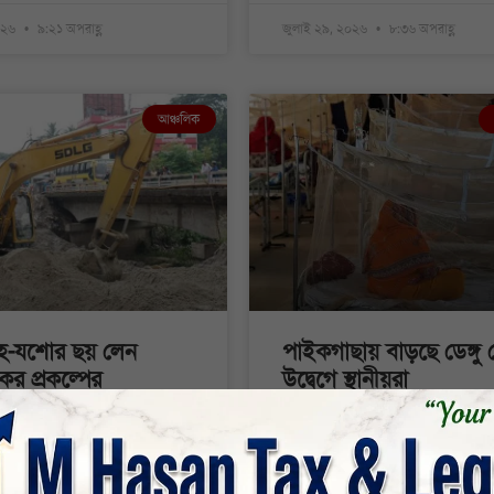
২০২৬
৯:২১ অপরাহ্ণ
জুলাই ২৯, ২০২৬
৮:৩৬ অপরাহ্ণ
আঞ্চলিক
হ-যশোর ছয় লেন
পাইকগাছায় বাড়ছে ডেঙ্গু 
র প্রকল্পের
উদ্বেগে স্থানীয়রা
কাজে কচ্ছপগতি
পলাশ কর্মকার, কপিলমুনিঃ বর্ষা মৌসুমে 
বাড়ার সঙ্গে সঙ্গে খুলনার পাইকগাছা
াম শামীম,ঝিনাইদহ প্রতিনিধি॥
ডেঙ্গু রোগীর সংখ্যা
ণে দীর্ঘসূত্রতার কারণে ঝিনাইদহ-
ক ছয় লেনে উন্নীতকরণ প্রকল্পে