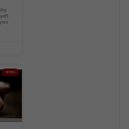
ঘলিয়া
 সড়কটি
সড়কের
অপরাধ