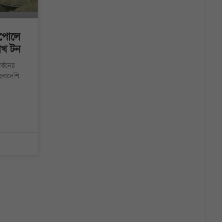
াপোলে
লাখ টন
র্তনের
ংলাদেশি