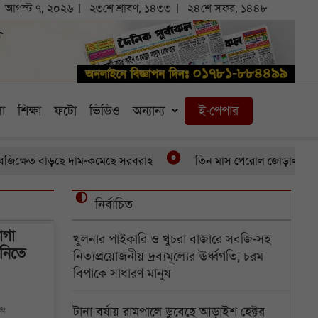
আগস্ট ৭, ২০২৬
২৩শে শ্রাবণ, ১৪৩৩
২৪শে সফর, ১৪৪৮
া
শিক্ষা
ফটো
ভিডিও
অন্যান্য
ই-পেপার
ড়ছে দাম-কমেছে সরবরাহ
তিন মাস পেরোল জোড়ালাগা যমজের, অর্থাভাব
নির্বাচিত
াগা
খুলনার পাইকারি ও খুচরা বাজারে সবজি-সহ
 নিতে
নিত্যপ্রয়োজনীয় দ্রব্যমূল্যের ঊর্ধ্বগতি, চরম
বিপাকে সাধারণ মানুষ
মজ
টানা বর্ষায় রামপালে ডুবেছে আড়াইশ হেক্টর