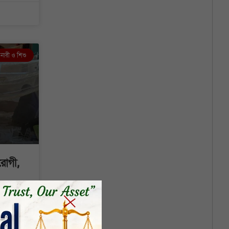
নারী ও শিশু
রোগী,
বৃষ্টিপাত
 উপজেলায়