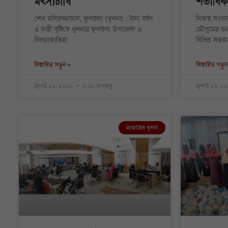
মৎস্যচাষি
শতাধিক 
শেখ মনিরুজ্জামান, ফুলতলা (খুলনা) : টানা বর্ষণ
নিজস্ব সংবা
ও ভারী বৃষ্টিতে খুলনার ফুলতলা উপজেলা ও
মৌসুমের শু
বিলডাকাতিয়া
বিভিন্ন সরক
বিস্তারিত পড়ুন »
বিস্তারিত পড়ুন
জুলাই ২১, ২০২৬
৮:১৯ অপরাহ্ণ
জুলাই ২১, ২
আজকের খুলনা