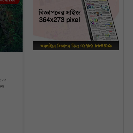
কের খুলনা
রে ঃ
ন্য