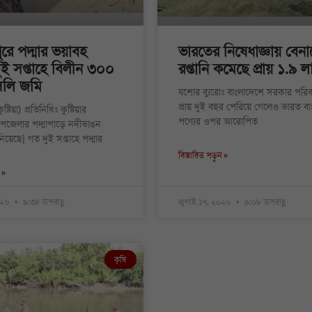
ে পদ্মার ভয়াবহ
ভারতের নিষেধাজ্ঞায় বেন
ুই সপ্তাহে বিলীন ৩০০
রপ্তানি কমেছে প্রায় ১.৯ 
সলি জমি
যশোর ব্যুরোঃ বাংলাদেশে সরকার পরিব
প্রায় দুই বছর পেরিয়ে গেলেও ভারত বা
টিয়া) প্রতিনিধিঃ কুষ্টিয়ার
পণ্যের ওপর আরোপিত
পজেলার পদ্মাপাড়ে নদীভাঙন
িয়েছে| গত দুই সপ্তাহে পদ্মার
বিস্তারিত পড়ুন »
 »
০২৬
৯:৩৪ অপরাহ্ণ
জুলাই ১৭, ২০২৬
৯:০৮ অপরাহ্ণ
কৃষি