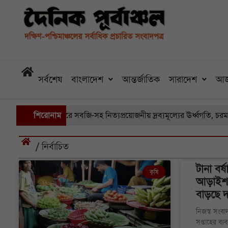
সর্বশেষ
বাংলাদেশ
আন্তর্জাতিক
সারাদেশ
আজ
 বাজারে সবজি-সহ নিত্যপ্রয়োজনীয় দ্রব্যমূল্যের ঊর্ধ্বগতি, চরম বিপাকে সাধার
শিরোনাম
/ নির্বাচিত
টানা বর্
কৃষি
আড়াইশ হ
বাড়ছে 
নিজস্ব সংবা
সপ্তাহের ব্য