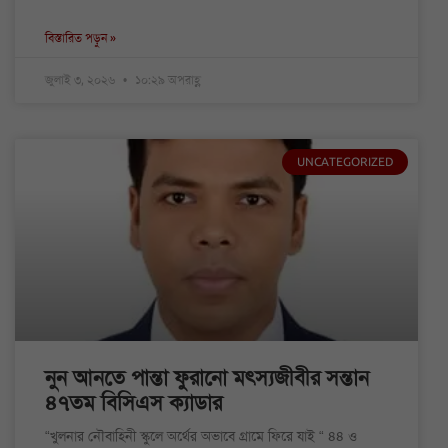
বিস্তারিত পড়ুন »
জুলাই ৩, ২০২৬
১০:২৯ অপরাহ্ণ
UNCATEGORIZED
নুন আনতে পান্তা ফুরানো মৎস্যজীবীর সন্তান
৪৭তম বিসিএস ক্যাডার
“খুলনার নৌবাহিনী স্কুলে অর্থের অভাবে গ্রামে ফিরে যাই “ ৪৪ ও