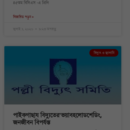
৪৫তম বিসিএস -এ প্রিলি
বিস্তারিত পড়ুন »
জুলাই ১, ২০২৬
৯:২৩ অপরাহ্ণ
বিদ্যুৎ ও জ্বালানি
পাইকগাছায বিদ্যুতের’ভয়াবহলোডশেডিং,
জনজীবন বিপর্যস্ত