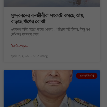
সুন্দরবনের বনজীবীরা সংকটে কমছে আয়,
বাড়ছে ঋণের বোঝা
ওবায়দুল কবির সম্রাট, কয়রা (খুলনা) : পরিশ্রম করি ঠিকই, কিন্তু সুখ
দেখি না| বনদস্যুর টাকা,
বিস্তারিত পড়ুন »
জুলাই ১৭, ২০২৬
৯:০৩ অপরাহ্ণ
চাকরি/বিজ্ঞপ্তি