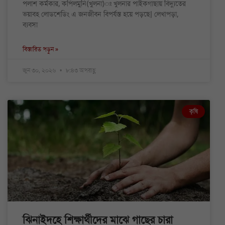
পলাশ কর্মকার, কপিলমুনি(খুলনা)ঃ খুলনার পাইকগাছায় বিদ্যুতের
ভয়াবহ লোডশেডিং এ জনজীবন বিপর্যস্ত হয়ে পড়ছে| লেখাপড়া,
ব্যবসা
বিস্তারিত পড়ুন »
জুন ৩০, ২০২৬
৮:৪৩ অপরাহ্ণ
কৃষি
ঝিনাইদহে শিক্ষার্থীদের মাঝে গাছের চারা