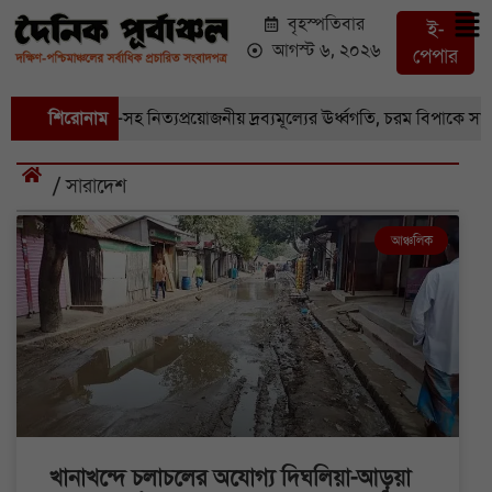
বৃহস্পতিবার
ই-
আগস্ট ৬, ২০২৬
পেপার
সবজি-সহ নিত্যপ্রয়োজনীয় দ্রব্যমূল্যের ঊর্ধ্বগতি, চরম বিপাকে সাধারণ মানুষ
শিরোনাম
/ সারাদেশ
আঞ্চলিক
খানাখন্দে চলাচলের অযোগ্য দিঘলিয়া-আড়ুয়া