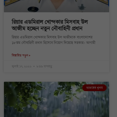
রিয়ার এডমিরাল খোন্দকার মিসবাহ উল
আজীম হচ্ছেন নতুন নৌবাহিনী প্রধান
রিয়ার এডমিরাল খোন্দকার মিসবাহ উল আজীমকে বাংলাদেশের
১৮তম নৌবাহিনী প্রধান হিসেবে নিয়োগ দিয়েছে সরকার। আগামী
বিস্তারিত পড়ুন »
জুলাই ১৭, ২০২৬
৮:৪৯ অপরাহ্ণ
আজকের খুলনা