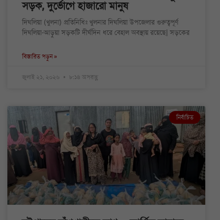
সড়ক, দুর্ভোগে হাজারো মানুষ
দিঘলিয়া (খুলনা) প্রতিনিধিঃ খুলনার দিঘলিয়া উপজেলার গুরুত্বপূর্ণ
দিঘলিয়া-আড়ুয়া সড়কটি দীর্ঘদিন ধরে বেহাল অবস্থায় রয়েছে| সড়কের
বিস্তারিত পড়ুন »
জুলাই ২১, ২০২৬
৮:১৪ অপরাহ্ণ
নির্বাচিত