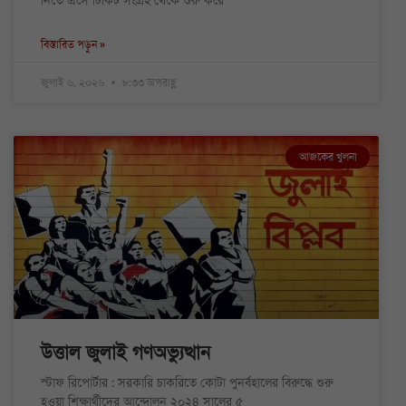
নিতে এসে টিকিট সংগ্রহ থেকে শুরু করে
বিস্তারিত পড়ুন »
জুলাই ৬, ২০২৬
৮:৩৩ অপরাহ্ণ
আজকের খুলনা
উত্তাল জুলাই গণঅভ্যুত্থান
স্টাফ রিপোর্টার : সরকারি চাকরিতে কোটা পুনর্বহালের বিরুদ্ধে শুরু
হওয়া শিক্ষার্থীদের আন্দোলন ২০২৪ সালের ৫