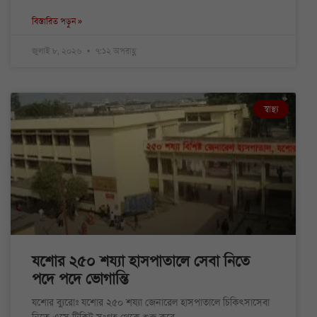
বিস্তারিত পড়ুন »
জুলাই ৮, ২০২৬
৭:১২ অপরাহ্ণ
স্বাস্থ্য
যশোর ২৫০ শয্যা হাসপাতালে সেবা নিতে
পদে পদে ভোগান্তি
যশোর ব্যুরোঃ যশোর ২৫০ শয্যা জেনারেল হাসপাতালে চিকিৎসাসেবা