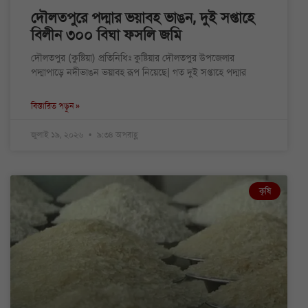
দৌলতপুরে পদ্মার ভয়াবহ ভাঙন, দুই সপ্তাহে
বিলীন ৩০০ বিঘা ফসলি জমি
দৌলতপুর (কুষ্টিয়া) প্রতিনিধিঃ কুষ্টিয়ার দৌলতপুর উপজেলার
পদ্মাপাড়ে নদীভাঙন ভয়াবহ রূপ নিয়েছে| গত দুই সপ্তাহে পদ্মার
বিস্তারিত পড়ুন »
জুলাই ১৯, ২০২৬
৯:৩৪ অপরাহ্ণ
কৃষি