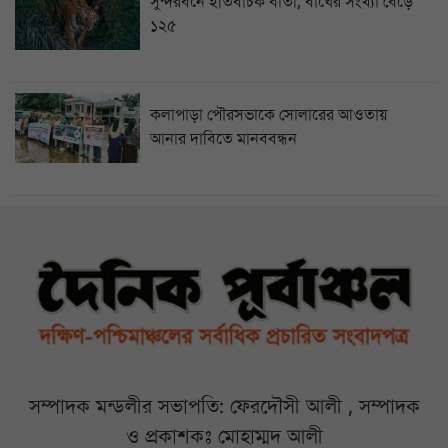
সুন্দরবনে ইতিবাচক বার্তা, বাঘের সংখ্যা বেড়ে
১২৫
কলাপাড়া পৌরসভাকে সোলারের আওতায়
আনার দাবিতে মানববন্ধন
সম্পাদক মন্ডলীর সভাপতি: ফেরদৌসী আলী , সম্পাদক
ও প্রকাশকঃ মোহাম্মদ আলী