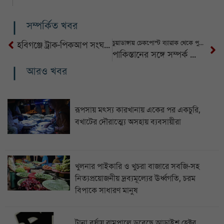
সম্পর্কিত খবর
চুয়াডাঙ্গায় চেকপোস্ট ব্যারাক থেকে পুলিশ সদস্যের মরদেহ উদ্ধার
হবিগঞ্জে ট্রাক-পিকআপ সংঘর্ষে নিহত ৪
পাকিস্তানের সঙ্গে সম্পর্ক জোরদারের আহ্বান প্রধান উপদেষ্টার
আরও খবর
রূপসায় মৎস্য কারখানায় একের পর একচুরি,
বখাটের দৌরাত্ম্যে অসহায় ব্যবসায়ীরা
খুলনার পাইকারি ও খুচরা বাজারে সবজি-সহ
নিত্যপ্রয়োজনীয় দ্রব্যমূল্যের ঊর্ধ্বগতি, চরম
বিপাকে সাধারণ মানুষ
টানা বর্ষায় রামপালে ডুবেছে আড়াইশ হেক্টর