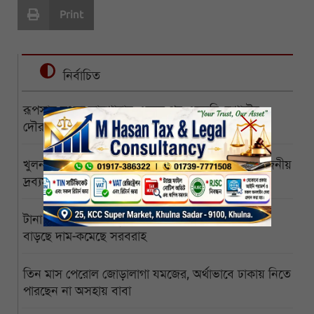
Print
নির্বাচিত
রূপসায় মৎস্য কারখানায় একের পর একচুরি, বখাটের
দৌরাত্ম্যে অসহায় ব্যবসায়ীরা
খুলনার পাইকারি ও খুচরা বাজারে সবজি-সহ নিত্যপ্রয়োজনীয়
দ্রব্যমূল্যের ঊর্ধ্বগতি, চরম বিপাকে সাধারণ মানুষ
টানা বর্ষায় রামপালে ডুবেছে আড়াইশ হেক্টর সবজিক্ষেত
বাড়ছে দাম-কমেছে সরবরাহ
তিন মাস পেরোল জোড়ালাগা যমজের, অর্থাভাবে ঢাকায় নিতে
পারছেন না অসহায় বাবা