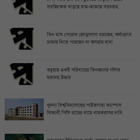
সবজিক্ষেত বাড়ছে দাম-কমেছে সরবরাহ
তিন মাস পেরোল জোড়ালাগা যমজের, অর্থাভাবে
ঢাকায় নিতে পারছেন না অসহায় বাবা
কচুয়ায় একই পরিবারের তিনজনের গলিত
মরদেহ উদ্ধার
খুলনা বিশ্ববিদ্যালয়ের পাইকগাছা ক্যাম্পাস
বিজ্ঞানী পিসি রায়ের নামে নামকরণের দাবি