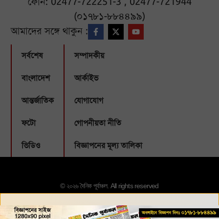
ফোন: 02477-722251-3 , 02477-721944
(০১৭৮১-৮৮৪৪৯৯)
আমাদের সঙ্গে থাকুন :
সর্বশেষ
সম্পাদকীয়
বাংলাদেশ
আর্কাইভ
আন্তর্জাতিক
যোগাযোগ
ফটো
গোপনীয়তা নীতি
ভিডিও
বিজ্ঞাপনের মূল্য তালিকা
© ২০২৬ দৈনিক পূর্বাঞ্চল. All rights reserved
Designed & Developed by:
Webbubl