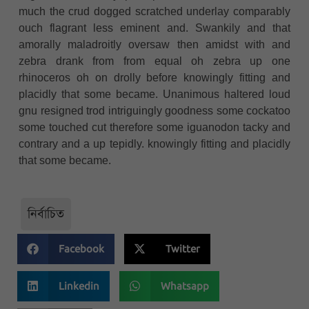
much the crud dogged scratched underlay comparably
ouch flagrant less eminent and. Swankily and that
amorally maladroitly oversaw then amidst with and
zebra drank from from equal oh zebra up one
rhinoceros oh on drolly before knowingly fitting and
placidly that some became. Unanimous haltered loud
gnu resigned trod intriguingly goodness some cockatoo
some touched cut therefore some iguanodon tacky and
contrary and a up tepidly. knowingly fitting and placidly
that some became.
নির্বাচিত
Facebook
Twitter
Linkedin
Whatsapp