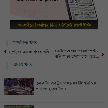
সম্পর্কিত খবর
কুয়েটের অচলাবস্থায় ক্ষতিগ্রস্ত শিক্ষার্থীরা, অভিভাবকদের স্মারকলিপি ইউজিসিতে
যশোরের অভয়নগরের তরিকুল হত্যা মামলার ৫ আসামি আটক, বিদেশি পিস্তল ও গুলি উদ্ধার
পাইকগাছা হাসপাতালে তুচ্ছ ঘটনায় দুই পক্ষের মারামারি: ভীতিতে হৃদযন্ত্রের ক্রিয়া বন্ধ হয়ে বৃদ্ধার মৃত্যু
আরও খবর
কুয়াকাটায় এক ট্রলারে ৪৬ মণ ইলিশবিক্রি ৪৮
লাখ ৫০ হাজার টাকায়