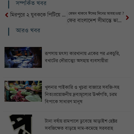
সম্পর্কিত খবর
কেমন থাকবে ঈদের দিনের আবহাওয়া ?
মিরপুরে ২ যুবককে পিটিয়ে হত্যা
ফের বাংলাদেশ সীমান্তে ভারতীয় ড্রোন
আরও খবর
রূপসায় মৎস্য কারখানায় একের পর একচুরি,
বখাটের দৌরাত্ম্যে অসহায় ব্যবসায়ীরা
খুলনার পাইকারি ও খুচরা বাজারে সবজি-সহ
নিত্যপ্রয়োজনীয় দ্রব্যমূল্যের ঊর্ধ্বগতি, চরম
বিপাকে সাধারণ মানুষ
টানা বর্ষায় রামপালে ডুবেছে আড়াইশ হেক্টর
সবজিক্ষেত বাড়ছে দাম-কমেছে সরবরাহ