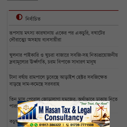
নির্বাচিত
রূপসায় মৎস্য কারখানায় একের পর একচুরি, বখাটের
দৌরাত্ম্যে অসহায় ব্যবসায়ীরা
খুলনার পাইকারি ও খুচরা বাজারে সবজি-সহ নিত্যপ্রয়োজনীয়
দ্রব্যমূল্যের ঊর্ধ্বগতি, চরম বিপাকে সাধারণ মানুষ
টানা বর্ষায় রামপালে ডুবেছে আড়াইশ হেক্টর সবজিক্ষেত
বাড়ছে দাম-কমেছে সরবরাহ
তিন মাস পেরোল জোড়ালাগা যমজের, অর্থাভাবে ঢাকায় নিতে
পারছেন না অসহায় বাবা
কচুয়ায় একই পরিবারের তিনজনের গলিত মরদেহ উদ্ধার