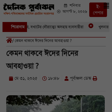
শনিবার
ই-
আগস্ট ৮, ২০২৬
পেপার
কের পর একচুরি, বখাটের দৌরাত্ম্যে অসহায় ব্যবসায়ীরা
শিরোনাম
খুলনার পাইকা
/ কেমন থাকবে ঈদের দিনের আবহাওয়া ?
কেমন থাকবে ঈদের দিনের
আবহাওয়া ?
মে ৩১, ২০২৫
১৮:৪৮
পূর্বাঞ্চল ডেস্ক