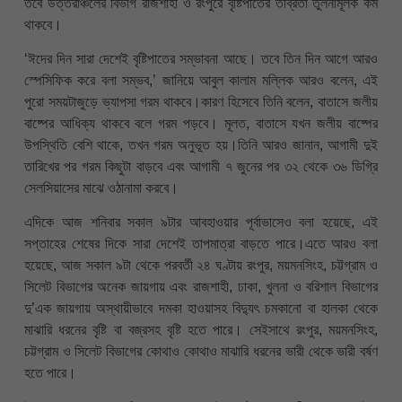
তবে উত্তরাঞ্চলের বিভাগ রাজশাহী ও রংপুরে বৃষ্টিপাতের তীব্রতা তুলনামূলক কম
থাকবে।
‌‘ঈদের দিন সারা দেশেই বৃষ্টিপাতের সম্ভাবনা আছে। তবে তিন দিন আগে আরও
স্পেসিফিক করে বলা সম্ভব,’ জানিয়ে আবুল কালাম মল্লিক আরও বলেন, এই
পুরো সময়টাজুড়ে ভ্যাপসা গরম থাকবে।কারণ হিসেবে তিনি বলেন, বাতাসে জলীয়
বাষ্পের আধিক্য থাকবে বলে গরম পড়বে। মূলত, বাতাসে যখন জলীয় বাষ্পের
উপস্থিতি বেশি থাকে, তখন গরম অনুভূত হয়।তিনি আরও জানান, আগামী দুই
তারিখের পর গরম কিছুটা বাড়বে এবং আগামী ৭ জুনের পর ৩২ থেকে ৩৬ ডিগ্রি
সেলসিয়াসের মাঝে ওঠানামা করবে।
এদিকে আজ শনিবার সকাল ৯টার আবহাওয়ার পূর্বাভাসেও বলা হয়েছে, এই
সপ্তাহের শেষের দিকে সারা দেশেই তাপমাত্রা বাড়তে পারে।এতে আরও বলা
হয়েছে, আজ সকাল ৯টা থেকে পরবর্তী ২৪ ঘণ্টায় রংপুর, ময়মনসিংহ, চট্টগ্রাম ও
সিলেট বিভাগের অনেক জায়গায় এবং রাজশাহী, ঢাকা, খুলনা ও বরিশাল বিভাগের
দু’এক জায়গায় অস্থায়ীভাবে দমকা হাওয়াসহ বিদ্যুৎ চমকানো বা হালকা থেকে
মাঝারি ধরনের বৃষ্টি বা বজ্রসহ বৃষ্টি হতে পারে। সেইসাথে রংপুর, ময়মনসিংহ,
চট্টগ্রাম ও সিলেট বিভাগের কোথাও কোথাও মাঝারি ধরনের ভারী থেকে ভারী বর্ষণ
হতে পারে।