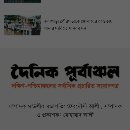
কলাপাড়া পৌরসভাকে সোলারের আওতায়
আনার দাবিতে মানববন্ধন
সম্পাদক মন্ডলীর সভাপতি: ফেরদৌসী আলী , সম্পাদক
ও প্রকাশকঃ মোহাম্মদ আলী