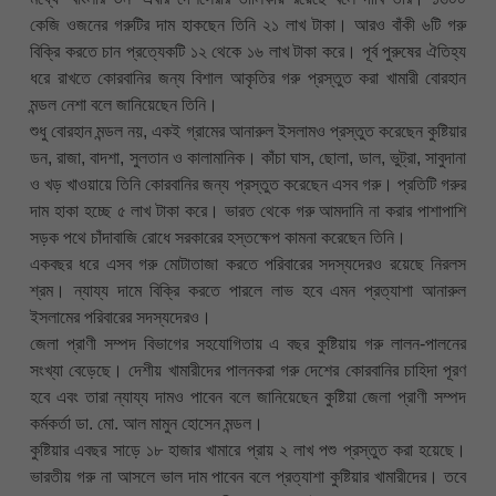
কেজি ওজনের গরুটির দাম হাকছেন তিনি ২১ লাখ টাকা। আরও বাঁকী ৬টি গরু
বিক্রি করতে চান প্রত্যেকটি ১২ থেকে ১৬ লাখ টাকা করে। পূর্ব পুরুষের ঐতিহ্য
ধরে রাখতে কোরবানির জন্য বিশাল আকৃতির গরু প্রস্তুত করা খামারী বোরহান
মন্ডল নেশা বলে জানিয়েছেন তিনি।
শুধু বোরহান মন্ডল নয়, একই গ্রামের আনারুল ইসলামও প্রস্তুত করেছেন কুষ্টিয়ার
ডন, রাজা, বাদশা, সুলতান ও কালামানিক। কাঁচা ঘাস, ছোলা, ডাল, ভুট্রা, সাবুদানা
ও খড় খাওয়ায়ে তিনি কোরবানির জন্য প্রস্তুত করেছেন এসব গরু। প্রতিটি গরুর
দাম হাকা হচ্ছে ৫ লাখ টাকা করে। ভারত থেকে গরু আমদানি না করার পাশাপাশি
সড়ক পথে চাঁদাবাজি রোধে সরকারের হস্তক্ষেপ কামনা করেছেন তিনি।
একবছর ধরে এসব গরু মোটাতাজা করতে পরিবারের সদস্যদেরও রয়েছে নিরলস
শ্রম। ন্যায্য দামে বিক্রি করতে পারলে লাভ হবে এমন প্রত্যাশা আনারুল
ইসলামের পরিবারের সদস্যদেরও।
জেলা প্রাণী সম্পদ বিভাগের সহযোগিতায় এ বছর কুষ্টিয়ায় গরু লালন-পালনের
সংখ্যা বেড়েছে। দেশীয় খামারীদের পালনকরা গরু দেশের কোরবানির চাহিদা পূরণ
হবে এবং তারা ন্যায্য দামও পাবেন বলে জানিয়েছেন কুষ্টিয়া জেলা প্রাণী সম্পদ
কর্মকর্তা ডা. মো. আল মামুন হোসেন মন্ডল।
কুষ্টিয়ার এবছর সাড়ে ১৮ হাজার খামারে প্রায় ২ লাখ পশু প্রস্তুত করা হয়েছে।
ভারতীয় গরু না আসলে ভাল দাম পাবেন বলে প্রত্যাশা কুষ্টিয়ার খামারীদের। তবে