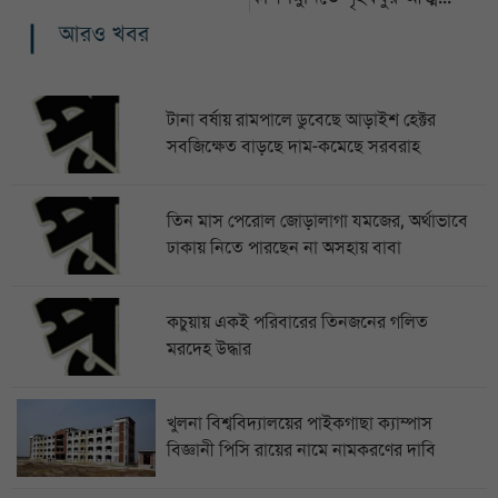
আরও খবর
টানা বর্ষায় রামপালে ডুবেছে আড়াইশ হেক্টর
সবজিক্ষেত বাড়ছে দাম-কমেছে সরবরাহ
তিন মাস পেরোল জোড়ালাগা যমজের, অর্থাভাবে
ঢাকায় নিতে পারছেন না অসহায় বাবা
কচুয়ায় একই পরিবারের তিনজনের গলিত
মরদেহ উদ্ধার
খুলনা বিশ্ববিদ্যালয়ের পাইকগাছা ক্যাম্পাস
বিজ্ঞানী পিসি রায়ের নামে নামকরণের দাবি