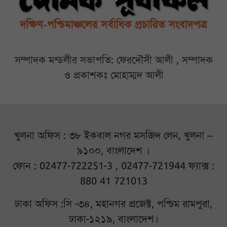
সম্পাদক মন্ডলীর সভাপতি: ফেরদৌসী আলী , সম্পাদক
ও প্রকাশকঃ মোহাম্মদ আলী
খুলনা অফিস : ৩৮ ইকবাল নগর মসজিদ লেন, খুলনা –
৯১০০, বাংলাদেশ ।
ফোন : 02477-722251-3 , 02477-721944 ফ্যাক্স :
880 41 721013
ঢাকা অফিস :সি -৩৪, মহানগর প্রজেক্ট, পশ্চিম রামপুরা,
ঢাকা-১২১৯, বাংলাদেশ।