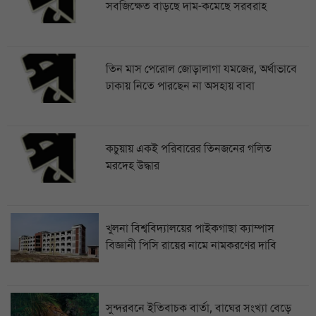
সবজিক্ষেত বাড়ছে দাম-কমেছে সরবরাহ
তিন মাস পেরোল জোড়ালাগা যমজের, অর্থাভাবে
ঢাকায় নিতে পারছেন না অসহায় বাবা
কচুয়ায় একই পরিবারের তিনজনের গলিত
মরদেহ উদ্ধার
খুলনা বিশ্ববিদ্যালয়ের পাইকগাছা ক্যাম্পাস
বিজ্ঞানী পিসি রায়ের নামে নামকরণের দাবি
সুন্দরবনে ইতিবাচক বার্তা, বাঘের সংখ্যা বেড়ে