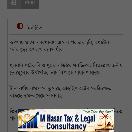
Print
নির্বাচিত
রূপসায় মৎস্য কারখানায় একের পর একচুরি, বখাটের
দৌরাত্ম্যে অসহায় ব্যবসায়ীরা
খুলনার পাইকারি ও খুচরা বাজারে সবজি-সহ নিত্যপ্রয়োজনীয়
দ্রব্যমূল্যের ঊর্ধ্বগতি, চরম বিপাকে সাধারণ মানুষ
টানা বর্ষায় রামপালে ডুবেছে আড়াইশ হেক্টর সবজিক্ষেত
বাড়ছে দাম-কমেছে সরবরাহ
তিন মাস পেরোল জোড়ালাগা যমজের, অর্থাভাবে ঢাকায় নিতে
পারছেন না অসহায় বাবা