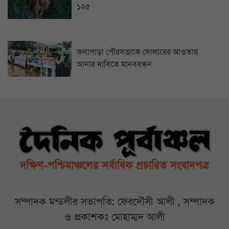
১২৫
কলাপাড়া পৌরসভাকে সোলারের আওতায়
আনার দাবিতে মানববন্ধন
সম্পাদক মন্ডলীর সভাপতি: ফেরদৌসী আলী , সম্পাদক
ও প্রকাশকঃ মোহাম্মদ আলী