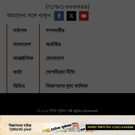
(০১৭৮১-৮৮৪৪৯৯)
আমাদের সঙ্গে থাকুন :
সর্বশেষ
সম্পাদকীয়
বাংলাদেশ
আর্কাইভ
আন্তর্জাতিক
যোগাযোগ
ফটো
গোপনীয়তা নীতি
ভিডিও
বিজ্ঞাপনের মূল্য তালিকা
© ২০২৬ দৈনিক পূর্বাঞ্চল. All rights reserved
Designed & Developed by:
Webbubl