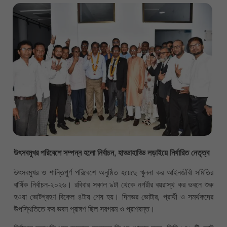
উৎসবমুখর পরিবেশে সম্পন্ন হলো নির্বাচন, হাড্ডাহাড্ডি লড়াইয়ে নির্ধারিত নেতৃত্ব
উৎসবমুখর ও শান্তিপূর্ণ পরিবেশে অনুষ্ঠিত হয়েছে খুলনা কর আইনজীবী সমিতির
বার্ষিক নির্বাচন-২০২৬। রবিবার সকাল ৯টা থেকে নগরীর বয়রাস্থ কর ভবনে শুরু
হওয়া ভোটগ্রহণ বিকেল ৪টায় শেষ হয়। দিনভর ভোটার, প্রার্থী ও সমর্থকদের
উপস্থিতিতে কর ভবন প্রাঙ্গণ ছিল সরগরম ও প্রাণবন্ত।