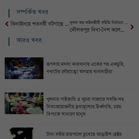
সম্পর্কিত খবর
খুলনা কর আইনজীবী সমিতি নির্বাচনে সভাপতি গোলাম রসুল, সম্পাদক মজিবুর রহমান
ঝিনাইদহে শতবর্ষী বটগাছে রেস্তোরাঁ, পাখির কিচিরমিচির হারিয়ে গেছে মানুষের কোলাহলে
দৌলতপুর দিবা-নৈশ কলেজের নবগঠিত পরিচালনা পর্ষদের পরিচিতি সভা
আরও খবর
রূপসায় মৎস্য কারখানায় একের পর একচুরি,
বখাটের দৌরাত্ম্যে অসহায় ব্যবসায়ীরা
খুলনার পাইকারি ও খুচরা বাজারে সবজি-সহ
নিত্যপ্রয়োজনীয় দ্রব্যমূল্যের ঊর্ধ্বগতি, চরম
বিপাকে সাধারণ মানুষ
টানা বর্ষায় রামপালে ডুবেছে আড়াইশ হেক্টর