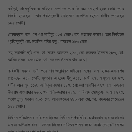
ক্রীড়া, সাংস্কৃতিক ও সাহিত্য সম্পাদক পদে জি এম সোহাগ ২৩৫ ভোট পেয়ে
বিজয়ী হয়েছেন। তার প্রতিদ্বন্দ্বী মোহাম্মদ আতাউর রহমান রাজীব পেয়েছেন
১৯৫ ভোট।
কোষাধ্যক্ষ পদে এস এম শাহিনুর ২৫৫ ভোট পেয়ে জয়লাভ করেন। তার নিকটতম
প্রতিদ্বন্দ্বী মো. মহাসিন কবির দুলু পেয়েছেন ১৮৯ ভোট।
সহ-সভাপতি দুটি পদে মো. সাঈদ আহমেদ ২২০, মো. নজরুল ইসলাম ২৮৬, মো.
আমির হামজা ১৭৩ এবং মো. নজরুল ইসলাম খান ১৫৯।
কার্যকরী সদস্য ৬টি পদে প্রতিদ্বন্দ্বিতাকারীদের মধ্যে এম হারুন-অর-রশিদ
পেয়েছেন ২১৮ ভোট, সুলতান আহমেদ টুলু ২১৫, কাজী মো. মাসুদুল হক ৯৩,
সমীর রঞ্জন মৃধা ১১৪, আতিকুর রহমান ১৪৭, রোকেয়া পারভীন ২২৭, মো. নজরুল
ইসলাম হাওলাদার ২৬০, খান মনিরুজ্জামান ২৮৬, এ বি এম মোস্তফা জামান ২৭৩,
গণেশ চন্দ্র সরকার ২০৩, মো. আওরঙ্গজেব ২৯০ এবং মো. আ. গফফার পেয়েছেন
১২৮ ভোট।
নির্বাচন পরিচালনার দায়িত্বে ছিলেন নির্বাচন উপকমিটির চেয়ারম্যান অ্যাডভোকেট
এম এ আউয়াল রাজ। সদস্য হিসেবে দায়িত্ব পালন করেন অ্যাডভোকেট সেলিম
আল আজাদ ও শেখ আবুল কাশেম।