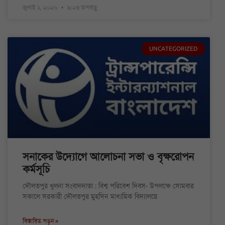
জুলাই ১, ২০২৬
৯:২৩ অপরাহ্ণ
UNCATEGORIZED
সনাকের উদ্যোগে আলোচনা সভা ও বৃক্ষরোপন
কর্মসূচি
দৌলতপুর খুলনা সংবাদদাতা : বিশ্ব পরিবেশ দিবস- উপলক্ষে সোমবার
সকালে সরকারী দৌলতপুর মুহসিন মাধ্যমিক বিদ্যালয়ে
বিস্তারিত পড়ুন »