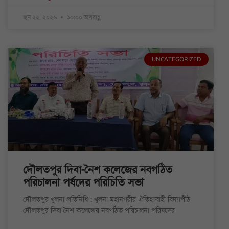
জুন ২২, ২০২৬
১০:০০ অপরাহ্ণ
UNCATEGORIZED
দৌলতপুর দিবা-নৈশ কলেজের নবগঠিত
পরিচালনা পর্ষদের পরিচিতি সভা
দৌলতপুর খুলনা প্রতিনিধি : খুলনা মহানগরীর ঐতিহ্যবাহী বিদ্যাপীঠ
দৌলতপুর দিবা নৈশ কলেজের নবগঠিত পরিচালনা পরিষদের