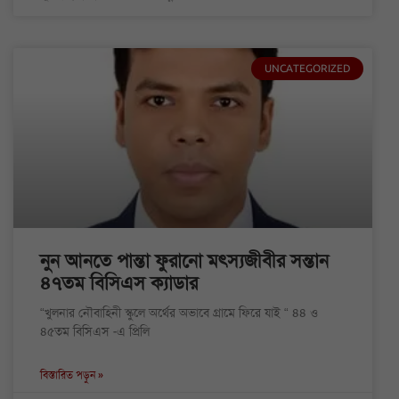
UNCATEGORIZED
নুন আনতে পান্তা ফুরানো মৎস্যজীবীর সন্তান
৪৭তম বিসিএস ক্যাডার
“খুলনার নৌবাহিনী স্কুলে অর্থের অভাবে গ্রামে ফিরে যাই “ ৪৪ ও
৪৫তম বিসিএস -এ প্রিলি
বিস্তারিত পড়ুন »