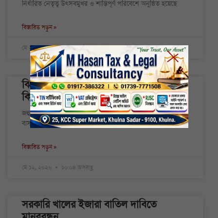
নির্ধারিত নেতৃত্ব উৎসবমুখর ও শান্তিপূর্ণ পরিবেশে অনুষ্ঠিত হয়েছে
বিস্তারিত পড়ুন »
মে ২৫, ২০২৬
১২:১৪ পূর্বাহ্ণ
ঝিনাইদহে শতবর্ষী বটগাছে রেস্তোরাঁ, পাখির
কিচিরমিচির হারিয়ে গেছে মানুষের কোলাহলে
জহুরুল ইসলাম জহির, ঝিনাইদহ : শতবর্ষী বটগাছটির ডালে একসময়
বাসা বাঁধত নানা পাখি। কান পাতলেই
বিস্তারিত পড়ুন »
মে ১২, ২০২৬
১০:০৪ অপরাহ্ণ
সরকারি খালের ইজারা বাতিল দাবিতে
মানববন্ধন