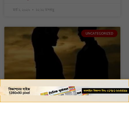
মার্চ ১, ২০২৬
১২:১২ অপরাহ্ণ
UNCATEGORIZED
নারীদের তুলনায় পুরুষদের বয়স আগে বাড়ে
কেন, কী বলছে বিজ্ঞান.
সাধারণত দেখা যায়, নারীরা পুরুষদের তুলনায় বেশি বয়স পর্যন্ত
বাঁচেন। শুধু আয়ুর দিক থেকেই নয়,