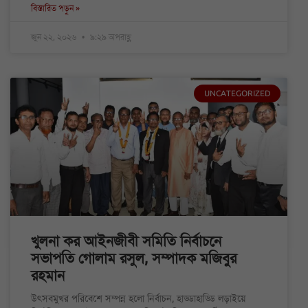
বিস্তারিত পড়ুন »
জুন ২২, ২০২৬
৯:২৯ অপরাহ্ণ
UNCATEGORIZED
খুলনা কর আইনজীবী সমিতি নির্বাচনে
সভাপতি গোলাম রসুল, সম্পাদক মজিবুর
রহমান
উৎসবমুখর পরিবেশে সম্পন্ন হলো নির্বাচন, হাড্ডাহাড্ডি লড়াইয়ে