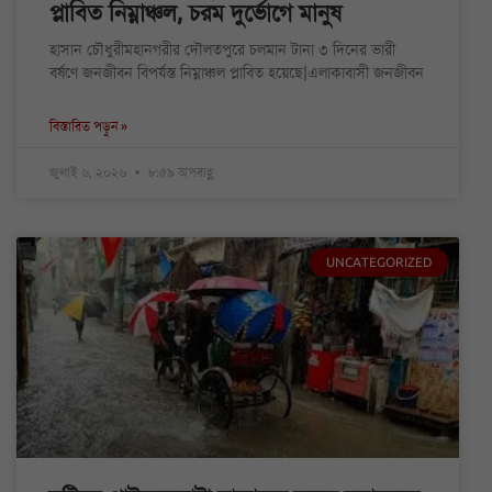
প্লাবিত নিম্নাঞ্চল, চরম দুর্ভোগে মানুষ
হাসান চৌধুরীমহানগরীর দৌলতপুরে চলমান টানা ৩ দিনের ভারী
বর্ষণে জনজীবন বিপর্যস্ত নিম্নাঞ্চল প্লাবিত হয়েছে|এলাকাবাসী জনজীবন
বিস্তারিত পড়ুন »
জুলাই ৬, ২০২৬
৮:৫৯ অপরাহ্ণ
UNCATEGORIZED