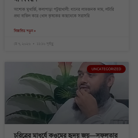
অশোক মুখার্জি, কলাপাড়া পটুয়াখালী: ধানের লাভজনক দাম, লটারি
প্রথা বাতিল করে খোদ কৃষকের কাছথেকে সরাসরি
বিস্তারিত পড়ুন »
মে ৭, ২০২৬
১১:১৬ পূর্বাহ্ণ
UNCATEGORIZED
চরিত্রের মাধুর্যে কওমের হৃদয় জয়—সফলতার