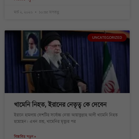
মার্চ ২, ২০২৬
১০:৩৫ অপরাহ্ণ
UNCATEGORIZED
খামেনি নিহত, ইরানের নেতৃত্ব কে দেবেন
ইরানে হামলায় দেশটির সর্বোচ্চ নেতা আয়াতুল্লাহ আলী খামেনি নিহত
হয়েছেন। এখন প্রশ্ন, খামেনির মৃত্যুর পর
বিস্তারিত পড়ুন »