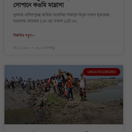
সোপানে কওমি মাদ্রাসা
খুলনার খালিশপুরস্থ জামিয়া আরাবিয়া শামসুল উলুম দারুল মুকাররম
মাদ্রাসায় সোমবার (০৪ মে) সকাল ১১টা ৩০
বিস্তারিত পড়ুন »
মে ৪, ২০২৬
১০:০৬ অপরাহ্ণ
UNCATEGORIZED