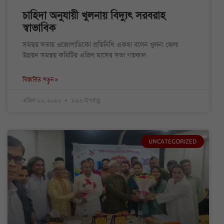
চাহিদা অনুযায়ী খুলনায় বিদ্যুৎ সরবরাহ
স্বাভাবিক
সমন্বয় সভায় ওজোপাডিকো প্রতিনিধি একথা বলেন খুলনা জেলা
উন্নয়ন সমন্বয় কমিটির এপ্রিল মাসের সভা গতকাল
বিস্তারিত পড়ুন »
এপ্রিল ২০, ২০২৬
১:২৬ অপরাহ্ণ
UNCATEGORIZED