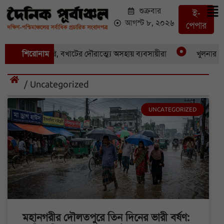
শুক্রবার
ই-
আগস্ট ৮, ২০২৬
পেপার
 একচুরি, বখাটের দৌরাত্ম্যে অসহায় ব্যবসায়ীরা
শিরোনাম
খুলনার পাইকারি ও খ
/ Uncategorized
UNCATEGORIZED
মহানগরীর দৌলতপুরে তিন দিনের ভারী বর্ষণ: