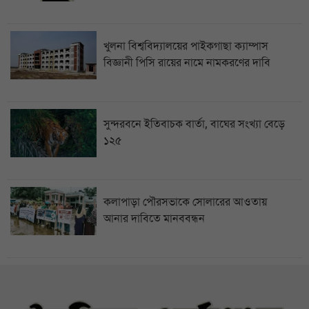
খুলনা বিশ্ববিদ্যালয়ের পাইকগাছা ক্যাম্পাস
বিজ্ঞানী পিসি রায়ের নামে নামকরণের দাবি
সুন্দরবনে ইতিবাচক বার্তা, বাঘের সংখ্যা বেড়ে
১২৫
কলাপাড়া পৌরসভাকে সোলারের আওতায়
আনার দাবিতে মানববন্ধন