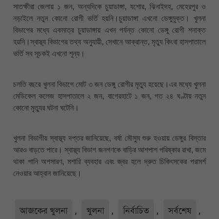
সাতক্ষীরা জেলায় ১ জন, অন্যদিকে চুয়াডাঙ্গা, যশোর, ঝিনাইদহ, মেহেরপুর ও
নড়াইলে নতুন কোনো রোগী ভর্তি হয়নি।চুয়াডাঙ্গা এখনো ডেঙ্গুমুক্ত। খুলনা
বিভাগের মধ্যে একমাত্র চুয়াডাঙ্গায় এখন পর্যন্ত কোনো ডেঙ্গু রোগী শনাক্ত
হয়নি।স্বাস্থ্য বিভাগের তথ্য অনুযায়ী, সেখানে আক্রান্ত, মৃত্যু কিংবা হাসপাতালে
ভর্তি সব সূচকই এখনো শূন্য।
চলতি বছরে খুলনা বিভাগে মোট ৩ জন ডেঙ্গু রোগীর মৃত্যু হয়েছে।এর মধ্যে খুলনা
মেডিকেল কলেজ হাসপাতালে ২ জন, বাগেরহাটে ১ জন, গত ২৪ ঘণ্টায় নতুন
কোনো মৃত্যুর ঘটনা ঘটেনি।
খুলনা বিভাগীয় স্বাস্থ্য দপ্তর জানিয়েছে, বর্ষা মৌসুম শুরু হওয়ায় ডেঙ্গুর বিস্তার
আরও বাড়তে পারে। স্বাস্থ্য বিভাগ জনগণকে বাড়ির আশপাশ পরিষ্কার রাখা, জমে
থাকা পানি অপসারণ, মশারি ব্যবহার এবং জ্বর হলে দ্রুত চিকিৎসকের পরামর্শ
নেওয়ার আহ্বান জানিয়েছে।
আজকের খুলনা
,
খুলনা
,
নির্বাচিত
,
সর্বশেষ
,