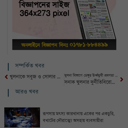
সম্পর্কিত খবর
খুলনা বিভাগে ডেঙ্গুর ঊর্ধ্বমুখী প্রবণতা একদিনেই হাসপাতালে ভর্তি ৩৫ জন
খুলনাকে সবুজ ও সোলার সিটি গড়ে তোলার দাবি জনউদ্যোগের
সনাক খুলনার দুর্নীতিবিরোধী মতবিনিময় অনুষ্ঠিত অনুষ্ঠিত
আরও খবর
রূপসায় মৎস্য কারখানায় একের পর একচুরি,
বখাটের দৌরাত্ম্যে অসহায় ব্যবসায়ীরা