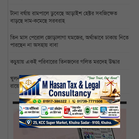
টানা বর্ষায় রামপালে ডুবেছে আড়াইশ হেক্টর সবজিক্ষেত
বাড়ছে দাম-কমেছে সরবরাহ
তিন মাস পেরোল জোড়ালাগা যমজের, অর্থাভাবে ঢাকায় নিতে
পারছেন না অসহায় বাবা
কচুয়ায় একই পরিবারের তিনজনের গলিত মরদেহ উদ্ধার
খুলনা বিশ্ববিদ্যালয়ের পাইকগাছা ক্যাম্পাস বিজ্ঞানী পিসি
রায়ের নামে নামকরণের দাবি