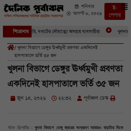
শনিবার
ই-
আগস্ট ৮, ২০২৬
পেপার
একের পর একচুরি, বখাটের দৌরাত্ম্যে অসহায় ব্যবসায়ীরা
শিরোনাম
খুলনার পাইক
/ খুলনা বিভাগে ডেঙ্গুর ঊর্ধ্বমুখী প্রবণতা একদিনেই
হাসপাতালে ভর্তি ৩৫ জন
খুলনা বিভাগে ডেঙ্গুর ঊর্ধ্বমুখী প্রবণতা
একদিনেই হাসপাতালে ভর্তি ৩৫ জন
জুন ১৪, ২০২৬
২২:৩২
পূর্বাঞ্চল ডেস্ক
স্টাফ রিপোর্টার :
খুলনা বিভাগে ডেঙ্গু জ্বরের সংক্রমণ আবারও বাড়তির দিকে