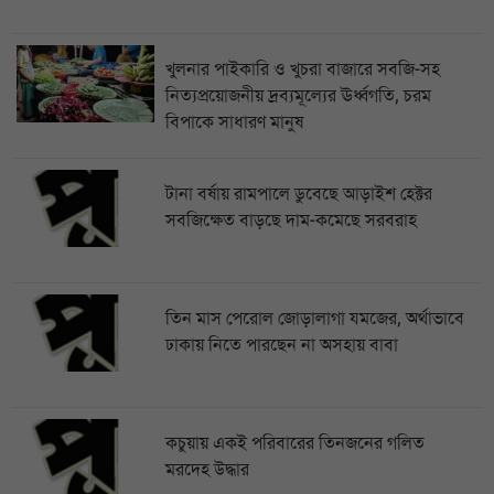
খুলনার পাইকারি ও খুচরা বাজারে সবজি-সহ
নিত্যপ্রয়োজনীয় দ্রব্যমূল্যের ঊর্ধ্বগতি, চরম
বিপাকে সাধারণ মানুষ
টানা বর্ষায় রামপালে ডুবেছে আড়াইশ হেক্টর
সবজিক্ষেত বাড়ছে দাম-কমেছে সরবরাহ
তিন মাস পেরোল জোড়ালাগা যমজের, অর্থাভাবে
ঢাকায় নিতে পারছেন না অসহায় বাবা
কচুয়ায় একই পরিবারের তিনজনের গলিত
মরদেহ উদ্ধার