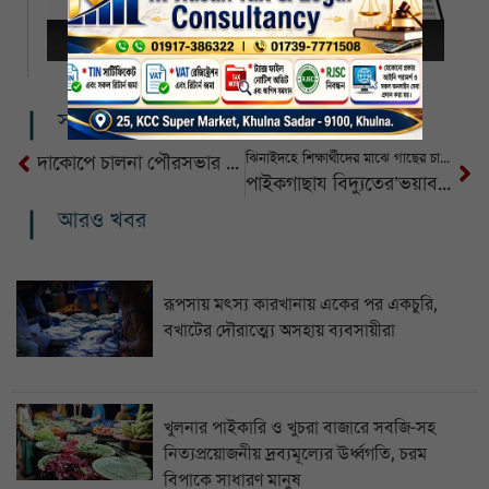
সম্পর্কিত খবর
ঝিনাইদহে শিক্ষার্থীদের মাঝে গাছের চারা বিতরণ করল আর্জেন্টিনা ফ্যান ক্লাব
দাকোপে চালনা পৌরসভার উন্মুক্ত বাজেট ঘোষণা
পাইকগাছায বিদ্যুতের’ভয়াবহলোডশেডিং, জনজীবন বিপর্যস্ত
আরও খবর
রূপসায় মৎস্য কারখানায় একের পর একচুরি,
বখাটের দৌরাত্ম্যে অসহায় ব্যবসায়ীরা
খুলনার পাইকারি ও খুচরা বাজারে সবজি-সহ
নিত্যপ্রয়োজনীয় দ্রব্যমূল্যের ঊর্ধ্বগতি, চরম
বিপাকে সাধারণ মানুষ