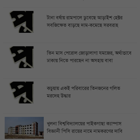
টানা বর্ষায় রামপালে ডুবেছে আড়াইশ হেক্টর
সবজিক্ষেত বাড়ছে দাম-কমেছে সরবরাহ
তিন মাস পেরোল জোড়ালাগা যমজের, অর্থাভাবে
ঢাকায় নিতে পারছেন না অসহায় বাবা
কচুয়ায় একই পরিবারের তিনজনের গলিত
মরদেহ উদ্ধার
খুলনা বিশ্ববিদ্যালয়ের পাইকগাছা ক্যাম্পাস
বিজ্ঞানী পিসি রায়ের নামে নামকরণের দাবি