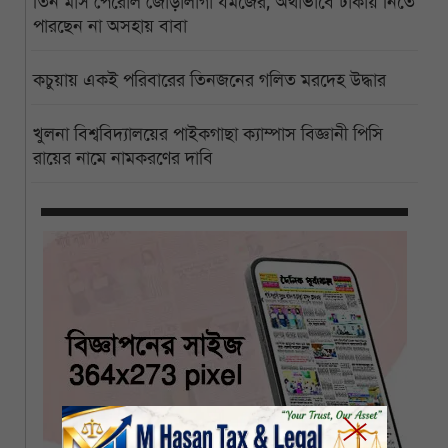
তিন মাস পেরোল জোড়ালাগা যমজের, অর্থাভাবে ঢাকায় নিতে
পারছেন না অসহায় বাবা
কচুয়ায় একই পরিবারের তিনজনের গলিত মরদেহ উদ্ধার
খুলনা বিশ্ববিদ্যালয়ের পাইকগাছা ক্যাম্পাস বিজ্ঞানী পিসি
রায়ের নামে নামকরণের দাবি