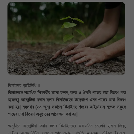
ঝিনাইদহ প্রতিনিধি ॥
ঝিনাইদহে শতাধিক শিক্ষার্থীর মাঝে ফলদ, বনজ ও ঔষধি গাছের চারা বিতরণ করা
হয়েছে| আর্জেন্টিনা ফ্যান ক্লাব ঝিনাইদহের উদ্যোগে এসব গাছের চারা বিতরণ
করা হয়| মঙ্গলবার (৩০ জুন) সকালে ঝিনাইদহ শহরের আইডিয়াল মডেল স্কুলে
গাছের চারা বিতরণ অনুষ্ঠানের আয়োজন করা হয়|
অনুষ্ঠানে আর্জেন্টিনা ফ্যান ক্লাব ঝিনাইদহের অ্যাডমিন মেহেদি হাসান জিকু,
শাহীনুর আলম লিটন, সুলতান আল এনাম, রিজভি আহমেদ, তরিকুল ইসলাম,