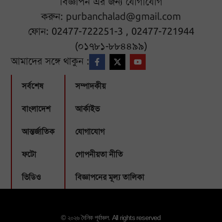
বিজ্ঞাপন এর জন্য যোগাযোগ
করুন:
purbanchalad@gmail.com
ফোন: 02477-722251-3 , 02477-721944
(০১৭৮১-৮৮৪৪৯৯)
আমাদের সঙ্গে থাকুন :
সর্বশেষ
সম্পাদকীয়
বাংলাদেশ
আর্কাইভ
আন্তর্জাতিক
যোগাযোগ
ফটো
গোপনীয়তা নীতি
ভিডিও
বিজ্ঞাপনের মূল্য তালিকা
© ২০২৬ দৈনিক পূর্বাঞ্চল. All rights reserved