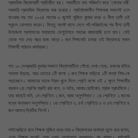
প্রাথমিক বিদ্যালয়টি প্রতিষ্ঠিত হয়। পরবর্তীতে নাম পরিবর্তণ করে ‘সোনার তরী’
সরকারি প্রাথমিক বিদ্যালয় করা হয়েছে। প্রতিষ্ঠাকালীন শিক্ষকরা সকলেই চলে
যাওয়ার পর গত ২০২৪ সালের ৩ জুলাই সুজিত কুমার ভদ্র ও নীলা ঢালী ওই
স্কুলে যোগদান করেন। কিন্তু আগষ্ট মাসে দেশে পট-পরিবর্তনের পর নীলা ঢালী
উপজেলা প্রশাসনের সহায়তায় ডেপুটেশনে শহরের কাছাকাছি চলে যান। সেই
থেকে গত দেড় বছর যাবৎ মাত্র ১ জন শিক্ষকেই চলছে ওই বিদ্যালয়ে সকল
শিক্ষার্থী পাঠদান কার্যক্রম।
গত ১৮ ফেব্রুয়ারি বুধবার সকালে বিদ্যালয়টিতে পৌছে দেখা গেছে, ভবনের বাইরে
পতাকা উড়ছে, আর ভেতরে ১টি কক্ষে ১ জন শিক্ষক দাড়িয়ে ২টি কন্যা শিশু-কে
পড়াচ্ছেন। আমাদের ডাকে গ্রিল খুলে দিলে শ্রেণি কক্ষে ওই ২ ক্ষুদে শিক্ষার্থীর
বড়জন ২য় শ্রেণির শ্রুতি রায় বলে, ও অথৈ, আমার ছোটবোন, প্রাক প্রাথমিকে।
তার কাছেই শুনি, ১ম শ্রেণিতে ১ জন, আজ অনুপস্থিত। ২য় শ্রেণিতে ২ জনের
মধ্যে অন্যজন অনুপস্থিত। ৩য় শ্রেণিতে ৩, ৪র্থ শ্রেণিতে ৫ ও ৫ম শ্রেণিতে ৪
জন আসবে দ্বিতীয় শিপ্টে।
লাইব্রেরিতে বসে শিক্ষক সুজিত ভদ্র তার ও বিদ্যালয়ের অবস্থা তুলে ধরে বলেন,
একে শিক্ষক সংকট, তার ওপর যোগাযোগ ব্যবস্থাও খুব খারাপ। সর্বপোরি