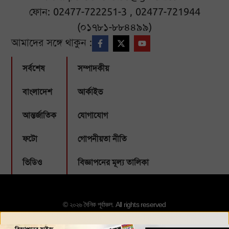
ফোন: 02477-722251-3 , 02477-721944
(০১৭৮১-৮৮৪৪৯৯)
আমাদের সঙ্গে থাকুন :
সর্বশেষ
সম্পাদকীয়
বাংলাদেশ
আর্কাইভ
আন্তর্জাতিক
যোগাযোগ
ফটো
গোপনীয়তা নীতি
ভিডিও
বিজ্ঞাপনের মূল্য তালিকা
© ২০২৬ দৈনিক পূর্বাঞ্চল. All rights reserved
Designed & Developed by:
Webbubl