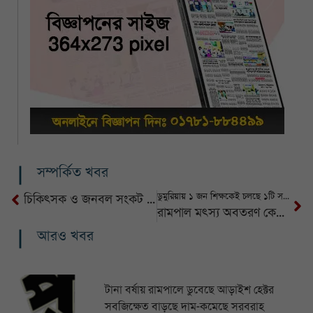
সম্পর্কিত খবর
ডুমুরিয়ায় ১ জন শিক্ষকেই চলছে ১টি সরকারি বিদ্যালয়
চিকিৎসক ও জনবল সংকট চিতলমারী হাসপাতালই এখন রোগী
রামপাল মৎস্য অবতরণ কেন্দ্রে দীর্ঘ ৮বছর মাছ ক্রয় বিক্রয় বন্ধ
আরও খবর
টানা বর্ষায় রামপালে ডুবেছে আড়াইশ হেক্টর
সবজিক্ষেত বাড়ছে দাম-কমেছে সরবরাহ