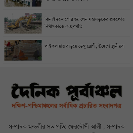
ঝিনাইদহ-যশোর ছয় লেন মহাসড়কের প্রকল্পের
নির্মাণকাজে কচ্ছপগতি
পাইকগাছায় বাড়ছে ডেঙ্গু রোগী, উদ্বেগে স্থানীয়রা
সম্পাদক মন্ডলীর সভাপতি: ফেরদৌসী আলী , সম্পাদক