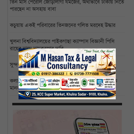
তিন মাস পেরোল জোড়ালাগা যমজের, অর্থাভাবে ঢাকায় নিতে
পারছেন না অসহায় বাবা
কচুয়ায় একই পরিবারের তিনজনের গলিত মরদেহ উদ্ধার
খুলনা বিশ্ববিদ্যালয়ের পাইকগাছা ক্যাম্পাস বিজ্ঞানী পিসি
রায়ের নামে নামকরণের দাবি
সুন্দরবনে ইতিবাচক বার্তা, বাঘের সংখ্যা বেড়ে ১২৫
কলাপাড়া পৌরসভাকে সোলারের আওতায় আনার দাবিতে
মানববন্ধন