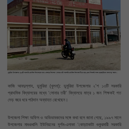
কাজি আবদুল্লাহ, ডুমুরিয়া (খুলনা): ডুমুরিয়া উপজেলার ২’শ ১৩টি সরকারি
প্রাথমিক বিদ্যালয়ের মধ্যে ‘সোনার তরী’ বিদ্যালয়ে মাত্র ১ জন শিক্ষকই গত
দেড় বছর ধরে পাঠদান অব্যাহত রেখেছেন।
উপজেলা শিক্ষা অফিস ও অভিভাবকদের সঙ্গে কথা বলে জানা গেছে, ১৯৯৭ সালে
উপজেলার মাগুরখালি ইউনিয়নের দূর্গম-এলাকা ‘কোড়াাকাটা গুকুরমারী সরকারি