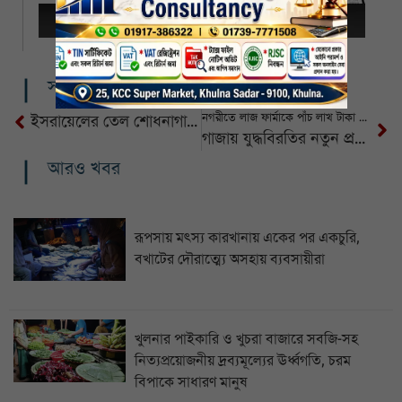
সম্পর্কিত খবর
নগরীতে লাজ ফার্মাকে পাঁচ লাখ টাকা জরিমানা
ইসরায়েলের তেল শোধনাগারে ইরানের হামলা, নিহত ৩
গাজায় যুদ্ধবিরতির নতুন প্রস্তাবে রাজি হামাস
আরও খবর
রূপসায় মৎস্য কারখানায় একের পর একচুরি,
বখাটের দৌরাত্ম্যে অসহায় ব্যবসায়ীরা
খুলনার পাইকারি ও খুচরা বাজারে সবজি-সহ
নিত্যপ্রয়োজনীয় দ্রব্যমূল্যের ঊর্ধ্বগতি, চরম
বিপাকে সাধারণ মানুষ