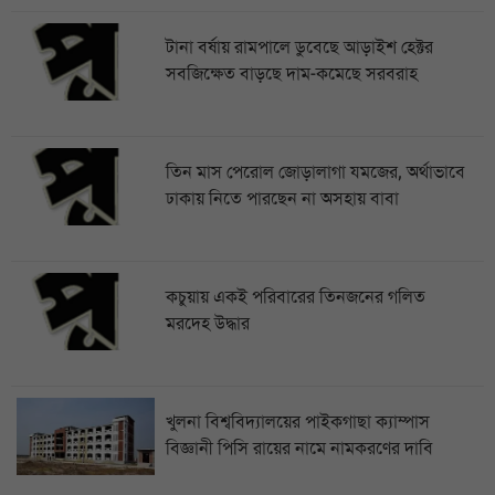
টানা বর্ষায় রামপালে ডুবেছে আড়াইশ হেক্টর
সবজিক্ষেত বাড়ছে দাম-কমেছে সরবরাহ
তিন মাস পেরোল জোড়ালাগা যমজের, অর্থাভাবে
ঢাকায় নিতে পারছেন না অসহায় বাবা
কচুয়ায় একই পরিবারের তিনজনের গলিত
মরদেহ উদ্ধার
খুলনা বিশ্ববিদ্যালয়ের পাইকগাছা ক্যাম্পাস
বিজ্ঞানী পিসি রায়ের নামে নামকরণের দাবি