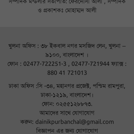
সম্পাদক মন্ডলীর সভাপতি: ফেরদৌসী আলী , সম্পাদক
ও প্রকাশকঃ মোহাম্মদ আলী
খুলনা অফিস : ৩৮ ইকবাল নগর মসজিদ লেন, খুলনা –
৯১০০, বাংলাদেশ ।
ফোন : 02477-722251-3 , 02477-721944 ফ্যাক্স :
880 41 721013
ঢাকা অফিস :সি -৩৪, মহানগর প্রজেক্ট, পশ্চিম রামপুরা,
ঢাকা-১২১৯, বাংলাদেশ।
ফোন: ০২৫৫১২৮৮৭৩.
আমাদের সাথে যোগাযোগ
করুন:
dainikpurbanchal@gmail.com
বিজ্ঞাপন এর জন্য যোগাযোগ