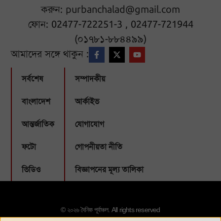
করুন:
purbanchalad@gmail.com
ফোন: 02477-722251-3 , 02477-721944
(০১৭৮১-৮৮৪৪৯৯)
আমাদের সঙ্গে থাকুন :
সর্বশেষ
সম্পাদকীয়
বাংলাদেশ
আর্কাইভ
আন্তর্জাতিক
যোগাযোগ
ফটো
গোপনীয়তা নীতি
ভিডিও
বিজ্ঞাপনের মূল্য তালিকা
© ২০২৬ দৈনিক পূর্বাঞ্চল. All rights reserved
Designed & Developed by:
Webbubl