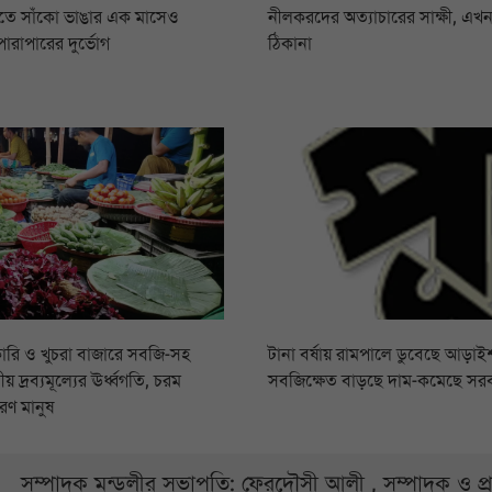
ীতে সাঁকো ভাঙার এক মাসেও
নীলকরদের অত্যাচারের সাক্ষী, এখন
ারাপারের দুর্ভোগ
ঠিকানা
ারি ও খুচরা বাজারে সবজি-সহ
টানা বর্ষায় রামপালে ডুবেছে আড়াইশ
য় দ্রব্যমূল্যের ঊর্ধ্বগতি, চরম
সবজিক্ষেত বাড়ছে দাম-কমেছে সর
রণ মানুষ
সম্পাদক মন্ডলীর সভাপতি: ফেরদৌসী আলী , সম্পাদক ও প