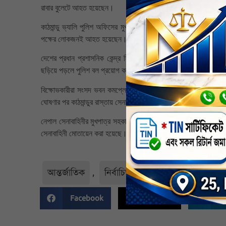
রাবার বুলেটে আহত হয়েছেন।
কাঠমান্ডু ভ্যালি পুলিশ অফিসের মুখপাত্র শেখর খানাল বলেছেন,” কতজন 
পক্ষের লোকজনই আহত হয়েছেন।” সমাবেশ চলাকালীন সংঘর্ষের পর কাঠমান্ড
দেশের প্রধান প্রশাসনিক কেন্দ্র সিংহ দরবারের কাছে মাইতিঘরে জড়ো 
ছড়িয়ে পড়লে পুলিশ বল প্রয়োগ করে এবং স্থানীয় প্রশাসন ওই এলাকায় ক
বিক্ষোভকারীরা সংসদ ভবন কমপ্লেক্সে প্রবেশ করলে আজ সোমবার বিকেলে ন
ঘোষণার পর কাঠমান্ডুর রাস্তায় সেনাবাহিনী মোতায়েন করা হয়েছে।
নেপাল সেনাবাহিনীর মুখপাত্র সহকারী লেফটেন্যান্ট জেনারেল রাজারাম বা
সেনাবাহিনী মোতায়েন করা হয়েছে।
আন্তর্জাতিক
,
নির্বাচিত
,
সর্বশেষ
,
সর্বশেষ-
Facebook
Twitter
Li