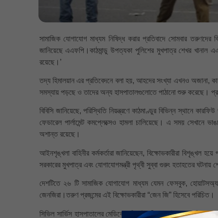
সামাজিক যোগাযোগ মাধ্যম নিষিদ্ধ করার প্রতিবাদে সোমবার তরুণদের ব
জানিয়েছে এএফপি।কাঠমান্ডু উপত্যকা পুলিশের মুখপাত্র শেখর খানাল এ
রয়েছে।’
তদ্য হিমালয়ান এর প্রতিবেদনে বলা হয়, আহদের সংখ্যা এখনও অজানা, কারণ
সমস্যায় পড়ছে ও তাদের অন্য হাসপাতালগুলোতে পাঠানো শুরু করেছে। প্
বিবিসি জানিয়েছে, পরিস্থিতি নিয়ন্ত্রণে কাঠমাণ্ডুর বিভিন্ন স্থানে কারফ
ফেডারেল পার্লামেন্ট কমপ্লেক্সেও হামলা চালিয়েছে। এ সময় সেখানে ভা
অশান্ত রয়েছে।
আইনশৃঙ্খলা বাহিনীর কর্মকর্তারা জানিয়েছেন, বিক্ষোভকারীরা বিশৃঙ্খল হ
সরকারের মুখপাত্র এবং যোগাযোগমন্ত্রী পৃথ্বী সুব্বা গুরুং হতাহতের ঘটনা
দেশটিতে ২৬ টি সামাজিক যোগাযোগ মাধ্যম যেমন ফেসবুক, হোয়াটসঅ্যাপ, 
জেনজিরা।তরুণ প্রজন্মের এই বিক্ষোভকারীরা “জেন জি” হিসেবে পরিচিত।
সিভিল সার্ভিস হাসপাতালের মেডিকেল ডিরেক্টর দীপক পাউডেল জানিয়েছ