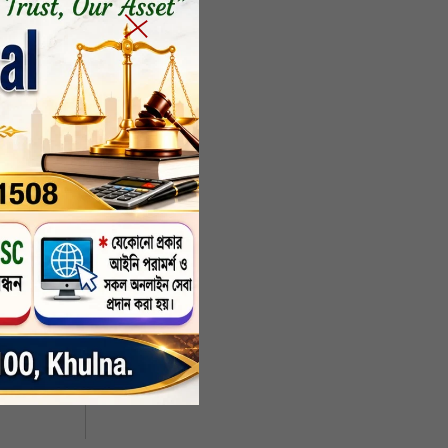
ী উভয়
েছে।
্তেজনা
কারফিউ
পারিশে