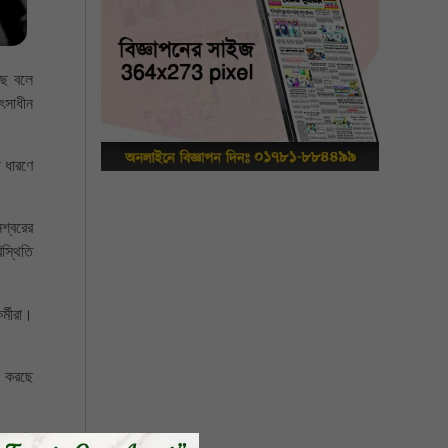
ছে বলে
ৎসাধীন
 ধারণে
েশ্বরের
স্থিতি
র্মীরা।
ভ করছে
অনেকেই