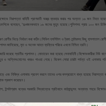
িক্ষোভে নিরাপত্তা বাহিনী প্রাণঘাতী অস্ত্র ব্যবহার করার পর অন্তত ১৬ জন নিহত হয়ে
এফপিকে বলেছেন, ‘দুঃখজনকভাবে ১৬ জনের মৃত্যু হয়েছে।পুলিশসহ প্রায় ১০০ জন চিকি
 রোগীর ভিড়ে নির্ধারণ করা কঠিন।সিভিল হসপিটাল ও ট্রমা সেন্টারসহ কিছু হাসপাতাল রোগী
রশাসন জানিয়েছে, মৃত ও অনেক আহত ব্যক্তির পরিচয় এখনো নিশ্চিত হয়নি।
িউ জারি করেছে স্থানীয় প্রশাসন। মোতায়েন করা হয়েছে সেনাবাহিনী।বিক্ষোভকারীরা নিউ বান
ঙচুর ও অগ্নিসংযোগের খবরও পাওয়া গেছে। বিকেল সোয়া চারটা পর্যন্ত ওই এলাকায় পরি
য়ে পড়ে এবং নিষিদ্ধ এলাকায় প্রবেশ করলে তাদের ওপর বলপ্রয়োগে বাধ্য হয়েছে নিরাপত্তা ক
য় শোক প্রকাশ করেছেন।
ইন্সটাগ্রাম বন্ধের সরকারি সিদ্ধান্তের প্রতিবাদে কাঠমান্ডুসহ অন্যান্য শহরে বিক্ষো
েন, শুধুমাত্র ওই হাসপাতালেই একশ জনেরও বেশি আহত ব্যক্তিকে আনা হয়েছিল।তাদের 