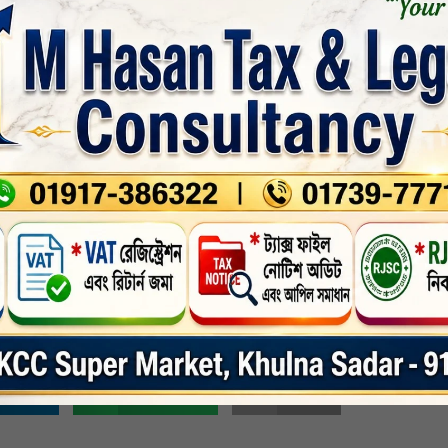
আহত হয়েছেন তার বিস্তারিত তথ্য সংগ্রহ করা হচ্ছে। নিরাপত্তা বাহিনী এবং বিক্ষোভকার
ুর স্থানীয় প্রশাসন সংসদ ভবনের আশেপাশের এলাকা সহ বিভিন্ন স্থানে কারফিউ জারি কর
হওয়া বিক্ষোভকারীরা সকালে নতুন বানেশ্বরের সংসদ ভবনের দিকে অগ্রসর হয়।সেখানে উত
ারফিউ জারি করে। পরে অন্যান্য স্থানেও কারফিউ জারি করা হয়।
ির্ধারিত জাতীয় পরিষদের অধিবেশন বুধবার পর্যন্ত স্থগিত করা হয়েছে বলে জানা গেছে।
সনেত বলেছেন, স্থানীয় প্রশাসন আইন- ২০২৮ এর বিধান অনুসারে জেলা নিরাপত্তা কমিটির সু
সংবাদ
nkedin
Whatsapp
Print