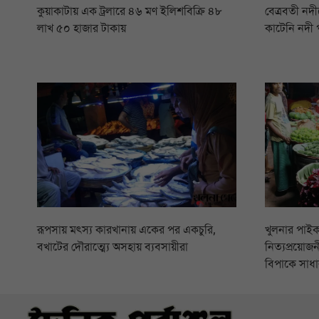
কুয়াকাটায় এক ট্রলারে ৪৬ মণ ইলিশবিক্রি ৪৮
বেত্রবতী নদ
লাখ ৫০ হাজার টাকায়
কাটেনি নদী প
রূপসায় মৎস্য কারখানায় একের পর একচুরি,
খুলনার পাইক
বখাটের দৌরাত্ম্যে অসহায় ব্যবসায়ীরা
নিত্যপ্রয়োজনী
বিপাকে সাধা