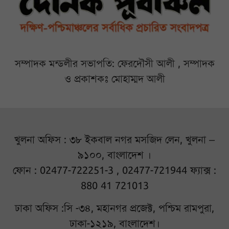
সম্পাদক মন্ডলীর সভাপতি: ফেরদৌসী আলী , সম্পাদক
ও প্রকাশকঃ মোহাম্মদ আলী
খুলনা অফিস : ৩৮ ইকবাল নগর মসজিদ লেন, খুলনা –
৯১০০, বাংলাদেশ ।
ফোন : 02477-722251-3 , 02477-721944 ফ্যাক্স :
880 41 721013
ঢাকা অফিস :সি -৩৪, মহানগর প্রজেক্ট, পশ্চিম রামপুরা,
ঢাকা-১২১৯, বাংলাদেশ।