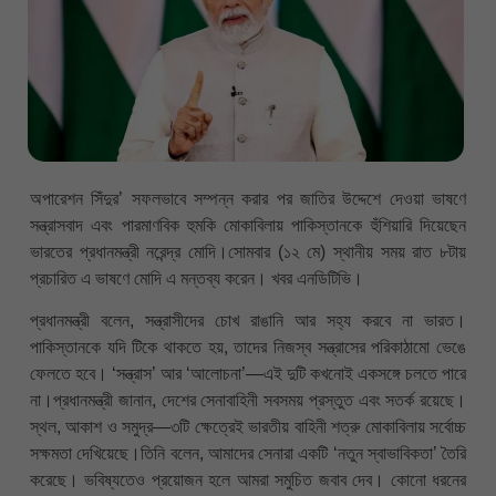
অপারেশন সিঁদুর’ সফলভাবে সম্পন্ন করার পর জাতির উদ্দেশে দেওয়া ভাষণে
সন্ত্রাসবাদ এবং পারমাণবিক হুমকি মোকাবিলায় পাকিস্তানকে হুঁশিয়ারি দিয়েছেন
ভারতের প্রধানমন্ত্রী নরেন্দ্র মোদি।সোমবার (১২ মে) স্থানীয় সময় রাত ৮টায়
প্রচারিত এ ভাষণে মোদি এ মন্তব্য করেন। খবর এনডিটিভি।
প্রধানমন্ত্রী বলেন, সন্ত্রাসীদের চোখ রাঙানি আর সহ্য করবে না ভারত।
পাকিস্তানকে যদি টিকে থাকতে হয়, তাদের নিজস্ব সন্ত্রাসের পরিকাঠামো ভেঙে
ফেলতে হবে। ‘সন্ত্রাস’ আর ‘আলোচনা’—এই দুটি কখনোই একসঙ্গে চলতে পারে
না।প্রধানমন্ত্রী জানান, দেশের সেনাবাহিনী সবসময় প্রস্তুত এবং সতর্ক রয়েছে।
স্থল, আকাশ ও সমুদ্র—৩টি ক্ষেত্রেই ভারতীয় বাহিনী শত্রু মোকাবিলায় সর্বোচ্চ
সক্ষমতা দেখিয়েছে।তিনি বলেন, আমাদের সেনারা একটি ‘নতুন স্বাভাবিকতা’ তৈরি
করেছে। ভবিষ্যতেও প্রয়োজন হলে আমরা সমুচিত জবাব দেব। কোনো ধরনের