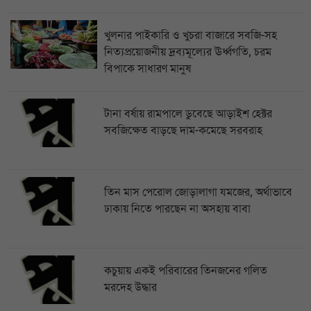
খুলনার পাইকারি ও খুচরা বাজারে সবজি-সহ
নিত্যপ্রয়োজনীয় দ্রব্যমূল্যের ঊর্ধ্বগতি, চরম
বিপাকে সাধারণ মানুষ
টানা বর্ষায় রামপালে ডুবেছে আড়াইশ হেক্টর
সবজিক্ষেত বাড়ছে দাম-কমেছে সরবরাহ
তিন মাস পেরোল জোড়ালাগা যমজের, অর্থাভাবে
ঢাকায় নিতে পারছেন না অসহায় বাবা
কচুয়ায় একই পরিবারের তিনজনের গলিত
মরদেহ উদ্ধার