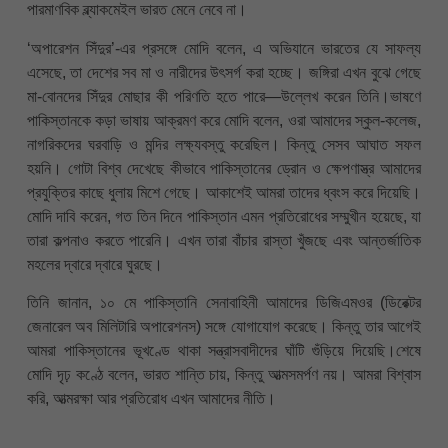
পারমাণবিক ব্ল্যাকমেইল ভারত মেনে নেবে না।
‘অপারেশন সিঁদুর’-এর প্রসঙ্গে মোদি বলেন, এ অভিযানে ভারতের যে সাফল্য
এসেছে, তা দেশের সব মা ও নারীদের উৎসর্গ করা হচ্ছে। জঙ্গিরা এখন বুঝে গেছে
মা-বোনদের সিঁদুর মোছার কী পরিণতি হতে পারে—উল্লেখ করেন তিনি।ভাষণে
পাকিস্তানকে কড়া ভাষায় আক্রমণ করে মোদি বলেন, ওরা আমাদের স্কুল-কলেজ,
নাগরিকদের ঘরবাড়ি ও মন্দির লক্ষ্যবস্তু করেছিল। কিন্তু সেসব আঘাত সফল
হয়নি। গোটা বিশ্ব দেখেছে কীভাবে পাকিস্তানের ড্রোন ও ক্ষেপণাস্ত্র আমাদের
প্রযুক্তির কাছে ধুলায় মিশে গেছে। আকাশেই আমরা তাদের ধ্বংস করে দিয়েছি।
মোদি দাবি করেন, গত তিন দিনে পাকিস্তান এমন প্রতিরোধের সম্মুখীন হয়েছে, যা
তারা কল্পনাও করতে পারেনি। এখন তারা বাঁচার রাস্তা খুঁজছে এবং আন্তর্জাতিক
মহলের দ্বারে দ্বারে ঘুরছে।
তিনি জানান, ১০ মে পাকিস্তানি সেনাবাহিনী আমাদের ডিজিএমওর (ডিরেক্টর
জেনারেল অব মিলিটারি অপারেশনস) সঙ্গে যোগাযোগ করেছে। কিন্তু তার আগেই
আমরা পাকিস্তানের ভূখণ্ডে থাকা সন্ত্রাসবাদীদের ঘাঁটি গুঁড়িয়ে দিয়েছি।শেষে
মোদি দৃঢ় কণ্ঠে বলেন, ভারত শান্তি চায়, কিন্তু আত্মসমর্পণ নয়। আমরা বিশ্বাস
করি, আত্মরক্ষা আর প্রতিরোধ এখন আমাদের নীতি।