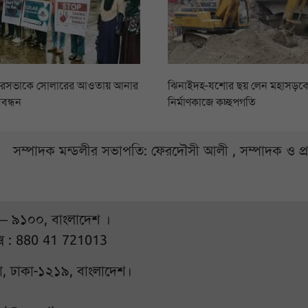
ৌরসভাকে সোলারের আওতায় আনার
ঝিনাইদহ-যশোর ছয় লেন মহাসড়কের
বন্ধন
নির্মাণকাজে কচ্ছপগতি
সম্পাদক মন্ডলীর সভাপতি: ফেরদৌসী আলী , সম্পাদক ও প
 – ৯১০০, বাংলাদেশ ।
্স : 880 41 721013
ুরা, ঢাকা-১২১৯, বাংলাদেশ।