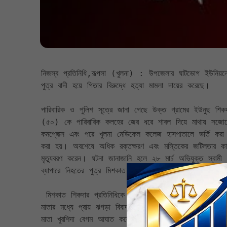
নিজস্ব প্রতিনিধি,রূপসা (খুলনা) : উপজেলার ঘাটভোগ ইউনিয়নের চ
পুত্র বাদী হয়ে পিতার বিরুদ্ধে হত্যা মামলা দায়ের করেছে।

পারিবারিক ও পুলিশ সূত্রে জানা গেছে উক্ত গ্রামের ইউনুছ শিক
(৫০) কে পারিবারিক কলহের জের ধরে শাবল দিয়ে মাথায় সজোরে আঘ
কমপ্লেক্স এবং পরে খুলনা মেডিকেল কলেজ হাসপাতালে ভর্তি করা
করা হয়। অবশেষে অধিক রক্তক্ষরণ এবং মস্তিকের জটিলতার কারন
মৃত্যুবরণ করেন। ঘটনা জানাজানি হলে ২৮ মার্চ অভিযুক্ত স্বাম
ব্যাপারে নিহতের পুত্র মিশকাত শিকদার বাদী হয়ে তার পিতার বির
 মিশকাত শিকদার প্রতিনিধিকে জানান, তার পিতা বেশ কিছুদিন ধরে মানসিক ভারসাম্যহীন অবস্থায় দিন কাটাচ্ছিলো। এ ঘটনার সূত্র ধরেই তার পিতা 
মাতার মধ্যে প্রায় ঝগড়া বিবাদ লেগে থাকত। গত ২৬ মার্চ সকাল
মাতা খুরশিদা বেগম আঘাত করে এবং পরে ঢাকায় চিকিৎসাধীন অবস্থা