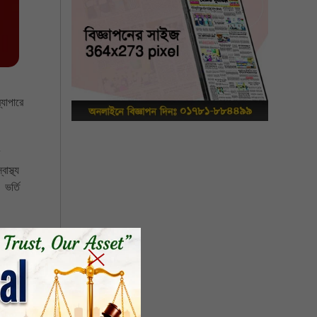
াপারে 
্থ্য 
র্তি 
িকদার 
 