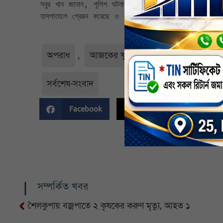
সবুর খান জানান, পুলিশ ঘটনার সাথে জড়িত খোকন শিকদারকে আ
হাসপাতালে প্রেরন করেছে ও এ ঘটনায় থানায় হত্যা মামলা দায়ে
অপরাধ
,
আজকের খুলনা
,
আঞ্চলিক
,
খুলন
সর্বশেষ-সংবাদ
Facebook
Twitter
Li
সম্পর্কিত খবর
শৈলকুপায় বজ্রপাতে ২ কৃষকের করুণ মৃত্যু, আহত ১