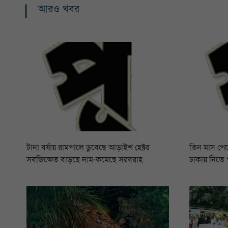
আরও খবর
টানা বর্ষায় রামপালে ডুবেছে আড়াইশ হেক্টর
তিন মাস পে
সবজিক্ষেত বাড়ছে দাম-কমেছে সরবরাহ
ঢাকায় নিতে 