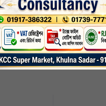
টক করেছে এবং লাশ উদ্ধার করে ময়নাতদন্তের জন্য খুলনা মেডিকেল কলেজ 
র হয়েছে।
া
,
খুলনা জেলা
,
নারী ও শিশু
,
নির্বাচিত
,
সর্বশেষ
,
nkedin
Whatsapp
Print