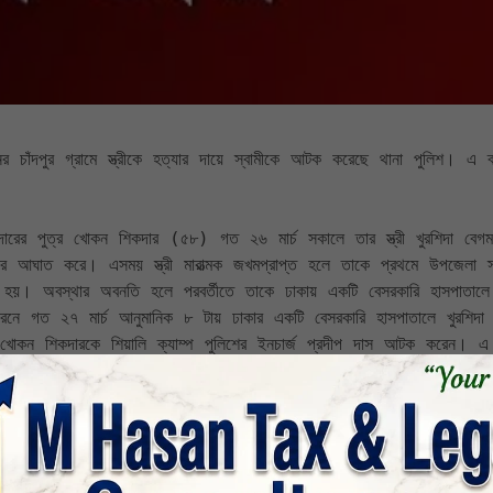
াঁদপুর গ্রামে স্ত্রীকে হত্যার দায়ে স্বামীকে আটক করেছে থানা পুলিশ। এ ব্য
দারের পুত্র খোকন শিকদার (৫৮) গত ২৬ মার্চ সকালে তার স্ত্রী খুরশিদা বেগম 
াত করে। এসময় স্ত্রী মারাত্মক জখমপ্রাপ্ত হলে তাকে প্রথমে উপজেলা স্বাস
 হয়। অবস্থার অবনতি হলে পরবর্তীতে তাকে ঢাকায় একটি বেসরকারি হাসপাতালে ভ
ে গত ২৭ মার্চ আনুমানিক ৮ টায় ঢাকার একটি বেসরকারি হাসপাতালে খুরশিদা 
ী খোকন শিকদারকে শিয়ালি ক্যাম্প পুলিশের ইনচার্জ প্রদীপ দাস আটক করেন। এ 
ুদ্ধে এ হত্যা মামলা দায়ের করেন।

ে আবারও বিবাদের সৃষ্টি হলে এক পর্যায়ে ঘরে থাকা শাবল দিয়ে পিতা খোকন শ
য় মৃত্যুবরন করেন।এ ব্যাপারে থানা পুলিশ পরিদর্শক (তদন্ত) মোহাম্মদ আব্দুস