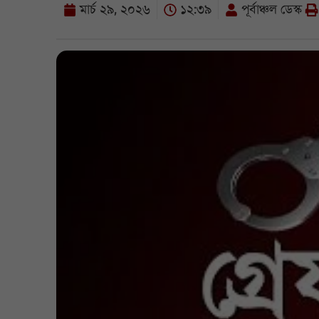
মার্চ ২৯, ২০২৬
১২:৩৯
পূর্বাঞ্চল ডেস্ক