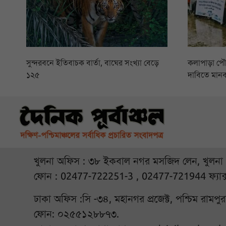
সুন্দরবনে ইতিবাচক বার্তা, বাঘের সংখ্যা বেড়ে
কলাপাড়া প
১২৫
দাবিতে মানব
খুলনা অফিস : ৩৮ ইকবাল নগর মসজিদ লেন, খুলনা
ফোন : 02477-722251-3 , 02477-721944 ফ্যাক
ঢাকা অফিস :সি -৩৪, মহানগর প্রজেক্ট, পশ্চিম রামপ
ফোন: ০২৫৫১২৮৮৭৩.