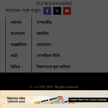
(০১৭৮১-৮৮৪৪৯৯)
আমাদের সঙ্গে থাকুন :
সর্বশেষ
সম্পাদকীয়
বাংলাদেশ
আর্কাইভ
আন্তর্জাতিক
যোগাযোগ
ফটো
গোপনীয়তা নীতি
ভিডিও
বিজ্ঞাপনের মূল্য তালিকা
© ২০২৬ দৈনিক পূর্বাঞ্চল. All rights reserved
Designed & Developed by:
Webbubl