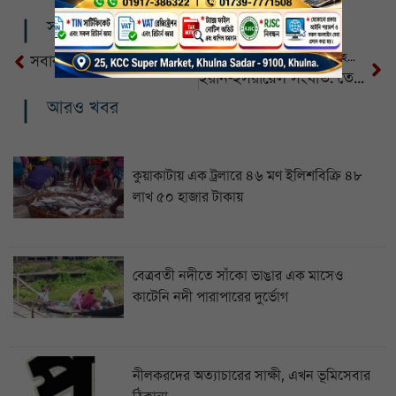
সম্পর্কিত খবর
সন্ধ্যার মধ্যে দেশের যেসব অঞ্চলে হতে পারে ঝড়
সবার উচিত বাড়িতে কিছু না কিছু ফল গাছ লাগানো
ইরান-ইসরায়েল সংঘাত: তেহরানে দূতাবাস বন্ধ করল অস্ট্রেলিয়া
আরও খবর
কুয়াকাটায় এক ট্রলারে ৪৬ মণ ইলিশবিক্রি ৪৮
লাখ ৫০ হাজার টাকায়
বেত্রবতী নদীতে সাঁকো ভাঙার এক মাসেও
কাটেনি নদী পারাপারের দুর্ভোগ
নীলকরদের অত্যাচারের সাক্ষী, এখন ভূমিসেবার