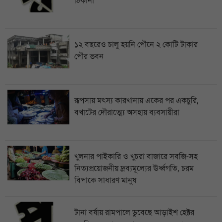
ঠিকানা
১২ বছরেও চালু হয়নি পৌনে ২ কোটি টাকার
পৌর ভবন
রূপসায় মৎস্য কারখানায় একের পর একচুরি,
বখাটের দৌরাত্ম্যে অসহায় ব্যবসায়ীরা
খুলনার পাইকারি ও খুচরা বাজারে সবজি-সহ
নিত্যপ্রয়োজনীয় দ্রব্যমূল্যের ঊর্ধ্বগতি, চরম
বিপাকে সাধারণ মানুষ
টানা বর্ষায় রামপালে ডুবেছে আড়াইশ হেক্টর