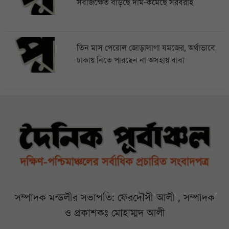
সবজিক্ষেত বাড়ছে দাম-কমেছে সরবরাহ
তিন মাস পেরোল জোড়ালাগা যমজের, অর্থাভাবে
ঢাকায় নিতে পারছেন না অসহায় বাবা
সম্পাদক মন্ডলীর সভাপতি: ফেরদৌসী আলী , সম্পাদক
ও প্রকাশকঃ মোহাম্মদ আলী