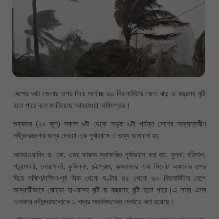
দেশের আট জেলার ওপর দিয়ে সর্বোচ্চ ৬০ কিলোমিটার বেগে ঝড় ও বজ্রসহ বৃষ্টি
হতে পারে বলে জানিয়েছে আবহাওয়া অধিদপ্তর।
শুক্রবার (২০ জুন) সকাল ৯টা থেকে সন্ধ্যা ৬টা পর্যন্ত দেশের অভ্যন্তরীণ
নদীবন্দরগুলোর জন্য দেওয়া এক পূর্বাভাসে এ তথ্য জানানো হয়।
আবহাওয়াবিদ ড. মো. ওমর ফারুক স্বাক্ষরিত পূর্বাভাসে বলা হয়, খুলনা, বরিশাল,
পটুয়াখালী, নোয়াখালী, কুমিল্লা, চট্টগ্রাম, কক্সবাজার এবং সিলেট অঞ্চলের ওপর
দিয়ে দক্ষিণ/দক্ষিণ-পূর্ব দিক থেকে ঘণ্টায় ৪৫ থেকে ৬০ কিলোমিটার বেগে
অস্থায়ীভাবে ঝোড়ো হাওয়াসহ বৃষ্টি বা বজ্রসহ বৃষ্টি হতে পারে।এ সময় এসব
এলাকার নদীবন্দরগুলোকে ১ নম্বর সতর্কসংকেত দেখাতে বলা হয়েছে।