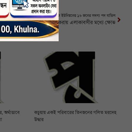
সম্রাট-মহেন-সুনীলসহ খুলনা সাংবাদিক ইউনিয়নের ১৬ জনের সদস্য পদ বাতিল
 নির্মাণ কাজ অন্য উপজেলায় শুরু করায় এলাকাবসীর মধ্যে ক্ষোভ
 অর্থাভাবে
কচুয়ায় একই পরিবারের তিনজনের গলিত মরদেহ
বা
উদ্ধার