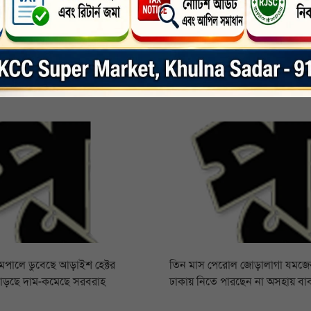
া ভিড়
দাকোপের প্রতিরক্ষা বাঁধের ব্লক
রামপালে ডুবেছে আড়াইশ হেক্টর
তিন মাস পেরোল জোড়ালাগা যমজের,
বাড়ছে দাম-কমেছে সরবরাহ
ঢাকায় নিতে পারছেন না অসহায় বা