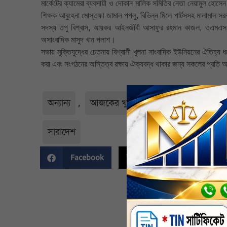
মার্কেটের ক্যামেরা ব্যবসায়ী ও দোকান মালিক সমিতির নেতা নেয়ামুল হোসেন 
শিক্ষক আবুহেনা মোস্তফা জামাল পপলু, বিভিন্ন মিলে পার্টসসহ মালামাল স
সদস্য তপু বিশ্বাস, আয়কর আইনজীবী আসাফুর রহমান কাজল, ওএমএস ব্যব
অসাংবাদিক মাসুদ খান পলাশ।
সভায় মুক্তিযুদ্ধের চেতনায় বিশ্বাসী খুলনা সাংবাদিক ইউনিয়নের ঐতিহ্য ধ
করা এবং সংগঠনের অস্তিত্ব রক্ষায় ঐক্যবদ্ধ থাকার জন্য সকলের প্রতি
অন্যান্য
,
আজকের খুলনা
,
আঞ্চলিক
,
খুলনা
সারাদেশ
Facebook
Twitter
Li