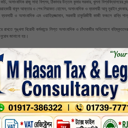
কচি, অসাংবাদিক রাজু সাহা বিপ্লব, ঠিকাদার উত্তম কুমার সরকার, খুলনা বিশ্ববিদ্যালয়ের খন
রবরাহকারী বাবুল আক্তার ও শেখ লিয়াকত হোসেন, অসাংবাদিক ও ব্যবসায়ী আবু নূরাইন খন্দকা
সায়ী ও অসাংবাদিক এম ওয়াহিদুজ্জামান, সরকারী চাকুরিজীবী কাজী ফজলে রাব্বি শান
রে রাখতে শৃঙ্খলা বিরোধী কর্মকান্ডে লিপ্ত অসাংবাদিক ও চাঁদাবাজীর অভিযোগে বহিষ্কৃতদ
 অনুরোধ জানানো হয়।
,
খুলনা জেলা
,
নির্বাচিত
,
সর্বশেষ
,
সর্বশেষ-সংবাদ
,
nkedin
Whatsapp
Print