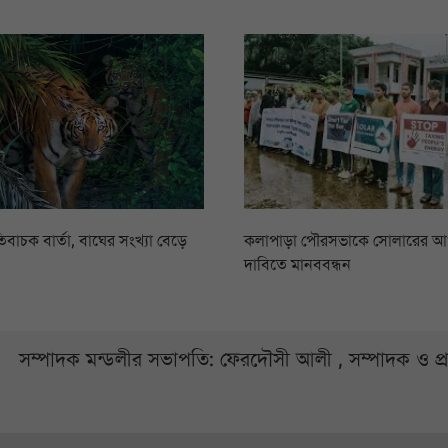
িবাচক বার্তা, বাঘের সংখ্যা বেড়ে
কলাপাড়া পৌরসভাকে সোলারের 
দাবিতে মানববন্ধন
সম্পাদক মন্ডলীর সভাপতি: ফেরদৌসী আলী , সম্পাদক ও প