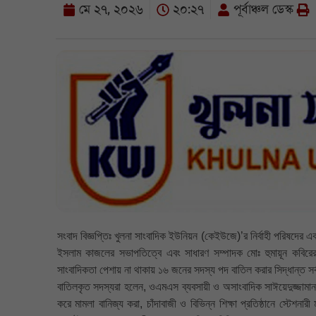
মে ২৭, ২০২৬
২০:২৭
পূর্বাঞ্চল ডেস্ক
সংবাদ বিজ্ঞপ্তিঃ খুলনা সাংবাদিক ইউনিয়ন (কেইউজে)’র নির্বাহী পরিষদের
ইসলাম কাজলের সভাপতিত্বে এবং সাধারণ সম্পাদক মোঃ হুমায়ূন কবিরের পর
সাংবাদিকতা পেশায় না থাকায় ১৬ জনের সদস্য পদ বাতিল করার সিদ্ধান্ত স
বাতিলকৃত সদস্যরা হলেন, ওএমএস ব্যবসায়ী ও অসাংবাদিক সাঈয়েদুজ্জামান স
করে মামলা বানিজ্য করা, চাঁদাবাজী ও বিভিন্ন শিক্ষা প্রতিষ্ঠানে স্টেশনার