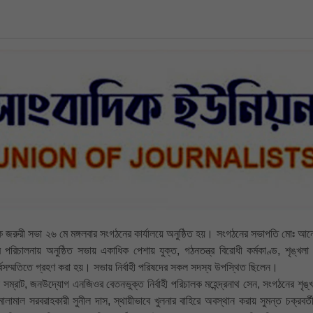
 এক জরুরী সভা ২৬ মে মঙ্গলবার সংগঠনের কার্যালয়ে অনুষ্ঠিত হয়। সংগঠনের সভাপতি মোঃ আন
িচালনায় অনুষ্ঠিত সভায় একাধিক পেশায় যুক্ত, গঠনতন্ত্র বিরোধী কর্মকাণ্ড, শৃঙ্খলা 
র্বসম্মতিতে গ্রহণ করা হয়। সভায় নির্বাহী পরিষদের সকল সদস্য উপস্থিত ছিলেন।
ম্রাট, জনউদ্যোগ এনজিওর বেতনভুক্ত নির্বাহী পরিচালক মহেন্দ্রনাথ সেন, সংগঠনের শৃঙ্খল
ী মালামাল সরবরাহকারী সুনীল দাস, স্থায়ীভাবে খুলনার বাহিরে অবস্থান করায় সুমন্ত চক্রবর্ত