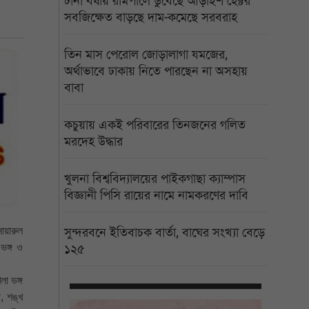
টানা বর্ষায় রামপালে ডুবেছে আড়াইশ হেক্টর
সবজিক্ষেত বাড়ছে দাম-কমেছে সরবরাহ
তিন মাস পেরোল জোড়ালাগা যমজের,
অর্থাভাবে ঢাকায় নিতে পারছেন না অসহায়
বাবা
কচুয়ায় একই পরিবারের তিনজনের গলিত
মরদেহ উদ্ধার
খুলনা বিশ্ববিদ্যালয়ের পাইকগাছা ক্যাম্পাস
বিজ্ঞানী পিসি রায়ের নামে নামকরণের দাবি
োয়ারুল
সুন্দরবনে ইতিবাচক বার্তা, বাঘের সংখ্যা বেড়ে
ভঙ্গ ও
১২৫
া ভঙ্গ
ী, শঙ্খ