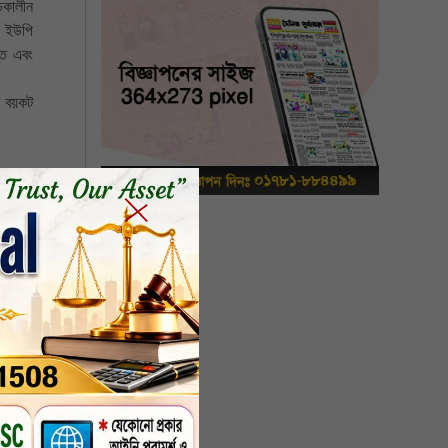
্ডকালীন
র, ইউপি
্ত এবং
ের বয়কট