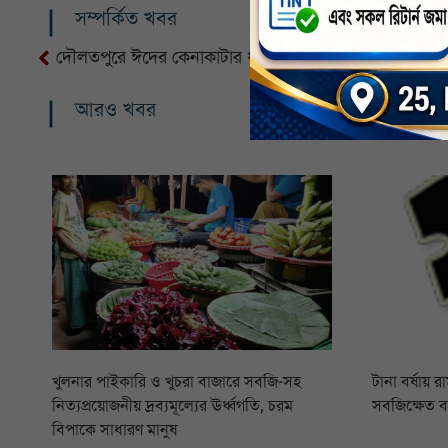
সম্পর্কিত খবর
দৌলতপুরে ঈদের কেনাকাটার ধুম, গভীর রাত পর্যন্ত উপচে পড়
আরও খবর
খুলনার পাইকারি ও খুচরা বাজারে সবজি-সহ
টানা বর্ষায় 
নিত্যপ্রয়োজনীয় দ্রব্যমূল্যের ঊর্ধ্বগতি, চরম
সবজিক্ষেত 
বিপাকে সাধারণ মানুষ