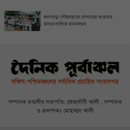
কলাপাড়া পৌরসভাকে সোলারের আওতায়
আনার দাবিতে মানববন্ধন
সম্পাদক মন্ডলীর সভাপতি: ফেরদৌসী আলী , সম্পাদক
ও প্রকাশকঃ মোহাম্মদ আলী