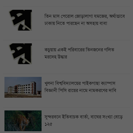
তিন মাস পেরোল জোড়ালাগা যমজের, অর্থাভাবে
ঢাকায় নিতে পারছেন না অসহায় বাবা
কচুয়ায় একই পরিবারের তিনজনের গলিত
মরদেহ উদ্ধার
খুলনা বিশ্ববিদ্যালয়ের পাইকগাছা ক্যাম্পাস
বিজ্ঞানী পিসি রায়ের নামে নামকরণের দাবি
সুন্দরবনে ইতিবাচক বার্তা, বাঘের সংখ্যা বেড়ে
১২৫