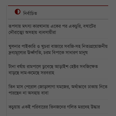
নির্বাচিত
রূপসায় মৎস্য কারখানায় একের পর একচুরি, বখাটের
দৌরাত্ম্যে অসহায় ব্যবসায়ীরা
খুলনার পাইকারি ও খুচরা বাজারে সবজি-সহ নিত্যপ্রয়োজনীয়
দ্রব্যমূল্যের ঊর্ধ্বগতি, চরম বিপাকে সাধারণ মানুষ
টানা বর্ষায় রামপালে ডুবেছে আড়াইশ হেক্টর সবজিক্ষেত
বাড়ছে দাম-কমেছে সরবরাহ
তিন মাস পেরোল জোড়ালাগা যমজের, অর্থাভাবে ঢাকায় নিতে
পারছেন না অসহায় বাবা
কচুয়ায় একই পরিবারের তিনজনের গলিত মরদেহ উদ্ধার