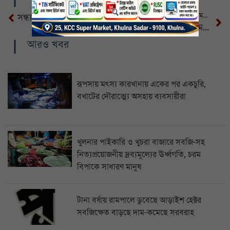
হত্যা মামলায় চার দিনের রিমান্ডে মমতাজ
সন্ধ্যার মধ্যে দেশের ৮ অঞ্চলে ঝড়ের পূর্বাভাস
ভারতের পাঞ্জাবে ভেজাল মদপানে ১৪ জনের মৃত্যু
আরও খবর
রূপসায় মৎস্য কারখানায় একের পর একচুরি,
বখাটের দৌরাত্ম্যে অসহায় ব্যবসায়ীরা
খুলনার পাইকারি ও খুচরা বাজারে সবজি-সহ
নিত্যপ্রয়োজনীয় দ্রব্যমূল্যের ঊর্ধ্বগতি, চরম
বিপাকে সাধারণ মানুষ
টানা বর্ষায় রামপালে ডুবেছে আড়াইশ হেক্টর
সবজিক্ষেত বাড়ছে দাম-কমেছে সরবরাহ