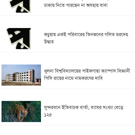
ঢাকায় নিতে পারছেন না অসহায় বাবা
কচুয়ায় একই পরিবারের তিনজনের গলিত মরদেহ
উদ্ধার
খুলনা বিশ্ববিদ্যালয়ের পাইকগাছা ক্যাম্পাস বিজ্ঞানী
পিসি রায়ের নামে নামকরণের দাবি
সুন্দরবনে ইতিবাচক বার্তা, বাঘের সংখ্যা বেড়ে
১২৫