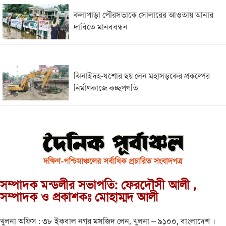
কলাপাড়া পৌরসভাকে সোলারের আওতায় আনার
দাবিতে মানববন্ধন
ঝিনাইদহ-যশোর ছয় লেন মহাসড়কের প্রকল্পের
নির্মাণকাজে কচ্ছপগতি
সম্পাদক মন্ডলীর সভাপতি: ফেরদৌসী আলী ,
সম্পাদক ও প্রকাশকঃ মোহাম্মদ আলী
খুলনা অফিস : ৩৮ ইকবাল নগর মসজিদ লেন, খুলনা – ৯১০০, বাংলাদেশ ।