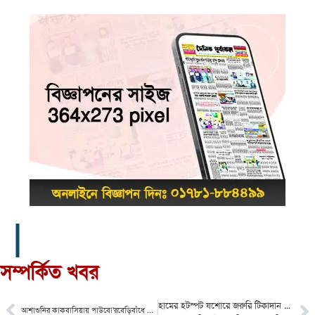
সম্পর্কিত খবর
হামের হটস্পট যশোরে জরুরি টিকাদান শুরু লক্ষ্যমাত্রা ৯১ হাজার
আশাশুনির কাকবাসিয়ায় পাউবো’রবেড়িবাঁধে ভয়াবহ ভাঙ্গন