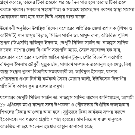
গ্রহণ করেছে, তাদের টিকা গ্রহণের পর ২৮ দিন পার হলে তারাও টিকা গ্রহণ
করতে পারবে। সকলের সহযোগিতা ও সমন্বয়ে হামসহ সব ধরণের স্বাস্থ্য সমস্যা
মোকাবেলা করা হবে বলে তিনি প্রত্যয় ব্যক্ত করেন।
উদ্বোধনী অনুষ্ঠানে উপস্থিত ছিলেন যশোরের অতিরিক্ত জেলা প্রশাসক (শিক্ষা ও
আইসিটি) খান মাসুম বিল্লাহ, সিভিল সার্জন ডা. মাসুদ রানা, অতিরিক্ত পুলিশ
সুপার (ডিএসবি) রাজিবুল ইসলাম, ডেপুটি সিভিল সার্জন ডা. নাজমুস সাদিক
রাসেল, যশোর জেলা বিএনপি সভাপতি অ্যাড. সৈয়দ সাবেরুল হক সাবু,
প্রেসক্লাব যশোরের সভাপতি জাহিদ হাসান টুকুন, পৌর বিএনপি সভাপতি
রফিকুল ইসলাম চৌধুরী মুল্লুক চাঁদ, সাধারণ সম্পাদক এহসানুল হক সেতু, বিশ্ব
স্বাস্থ্য সংস্থার খুলনা বিভাগীয় সমন্বয়কারী ডা. আরিফুল ইসলাম, যশোর
পৌরসভার প্রধান নির্বাহী কর্মকর্তা সৈয়দ মোরাদ আলী, ইউনিসেফ বিভাগীয়
প্রতিনিধি তাপস কুমার হালদার প্রমুখ।
যশোরের ডেপুটি সিভিল সার্জন ডা. নাজমুস সাদিক রাসেল জানিয়েছেন, আগামী
১৮ এপ্রিলের মধ্যে যশোর সদর উপজেলা ও পৌরসভায় নির্ধারিত লক্ষ্যমাত্রার
শিশুদের টিকার আওতায় আনা হবে। সুষ্ঠুভাবে টিকা কার্যক্রম সম্পন্ন করতে
ইতোমধ্যে সব ধরণের প্রস্তুতি সম্পন্ন হয়েছে। হাম নিয়ে সাধারণ মানুষকে
আতঙ্কিত না হয়ে সচেতন হওয়ার আহ্বান জানানো হচ্ছে।