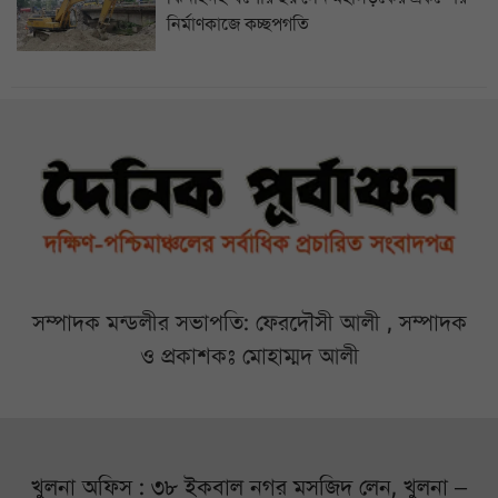
নির্মাণকাজে কচ্ছপগতি
সম্পাদক মন্ডলীর সভাপতি: ফেরদৌসী আলী , সম্পাদক
ও প্রকাশকঃ মোহাম্মদ আলী
খুলনা অফিস : ৩৮ ইকবাল নগর মসজিদ লেন, খুলনা –