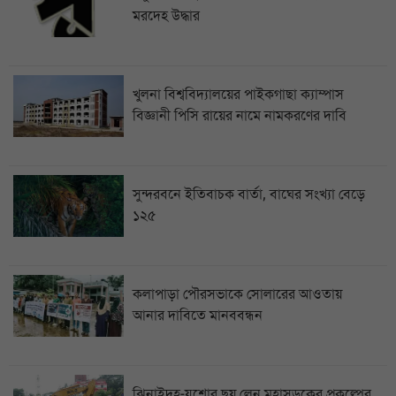
মরদেহ উদ্ধার
খুলনা বিশ্ববিদ্যালয়ের পাইকগাছা ক্যাম্পাস
বিজ্ঞানী পিসি রায়ের নামে নামকরণের দাবি
সুন্দরবনে ইতিবাচক বার্তা, বাঘের সংখ্যা বেড়ে
১২৫
কলাপাড়া পৌরসভাকে সোলারের আওতায়
আনার দাবিতে মানববন্ধন
ঝিনাইদহ-যশোর ছয় লেন মহাসড়কের প্রকল্পের