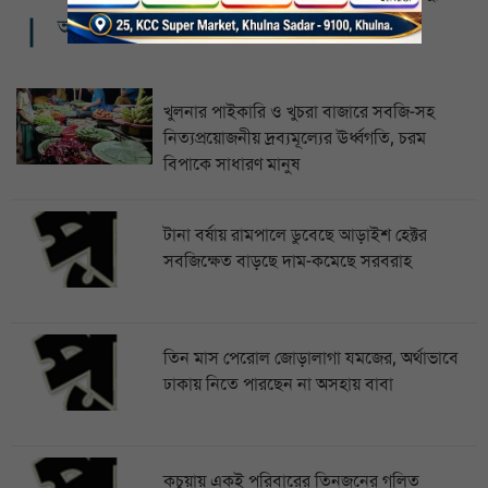
আরও খবর
খুলনার পাইকারি ও খুচরা বাজারে সবজি-সহ
নিত্যপ্রয়োজনীয় দ্রব্যমূল্যের ঊর্ধ্বগতি, চরম
বিপাকে সাধারণ মানুষ
টানা বর্ষায় রামপালে ডুবেছে আড়াইশ হেক্টর
সবজিক্ষেত বাড়ছে দাম-কমেছে সরবরাহ
তিন মাস পেরোল জোড়ালাগা যমজের, অর্থাভাবে
ঢাকায় নিতে পারছেন না অসহায় বাবা
কচুয়ায় একই পরিবারের তিনজনের গলিত