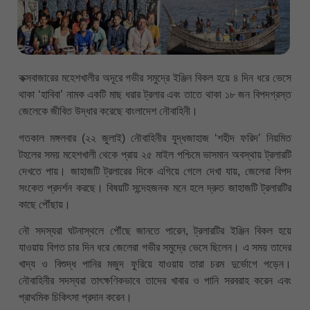
কক্সবাজারের মহেশখালীর অদূরে গভীর সমুদ্রে ইঞ্জিন বিকল হয়ে ৪ দিন ধরে ভেসে
থাকা ‘হাবিবা’ নামক একটি মাছ ধরার ট্রলার এবং তাতে থাকা ১৮ জন বিপদগ্রস্ত
জেলেকে জীবিত উদ্ধার করেছে বাংলাদেশ নৌবাহিনী।
গতকাল মঙ্গলবার (২২ জুলাই) নৌবাহিনীর যুদ্ধজাহাজ ‘শহীদ ফরিদ’ নিয়মিত
টহলের সময় মহেশখালী থেকে প্রায় ২৫ মাইল পশ্চিমে ভাসমান অবস্থায় ট্রলারটি
দেখতে পায়। জাহাজটি ট্রলারের দিকে এগিয়ে গেলে দেখা যায়, জেলেরা বিপদ
সংকেত প্রদর্শন করছে। বিষয়টি সন্দেহজনক মনে হলে দ্রুত জাহাজটি ট্রলারটির
কাছে পৌঁছায়।
নৌ সদস্যরা ঘটনাস্থলে পৌঁছে জানতে পারেন, ট্রলারটির ইঞ্জিন বিকল হয়ে
যাওয়ায় বিগত চার দিন ধরে জেলেরা গভীর সমুদ্রে ভেসে ছিলেন। এ সময় তাদের
খাদ্য ও বিশুদ্ধ পানির মজুদ ফুরিয়ে যাওয়ায় তারা চরম দুর্ভোগে পড়েন।
নৌবাহিনীর সদস্যরা তাৎক্ষণিকভাবে তাদের খাবার ও পানি সরবরাহ করেন এবং
প্রাথমিক চিকিৎসা প্রদান করেন।