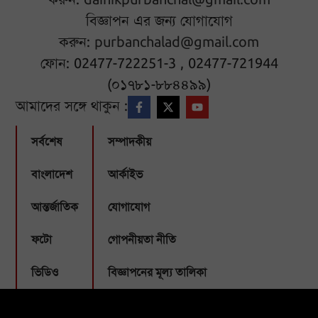
বিজ্ঞাপন এর জন্য যোগাযোগ
করুন:
purbanchalad@gmail.com
ফোন: 02477-722251-3 , 02477-721944
(০১৭৮১-৮৮৪৪৯৯)
আমাদের সঙ্গে থাকুন :
সর্বশেষ
সম্পাদকীয়
বাংলাদেশ
আর্কাইভ
আন্তর্জাতিক
যোগাযোগ
ফটো
গোপনীয়তা নীতি
ভিডিও
বিজ্ঞাপনের মূল্য তালিকা