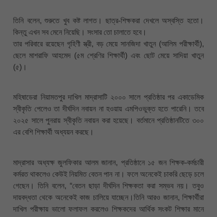
তিনি বলেন, শুরুতে খুব কষ্ট লাগত। ছাত্র-শিক্ষকরা দেখলে অস্বস্তি হতো।
কিন্তু এখন সব মেনে নিয়েছি। সংসার তো চালাতে হবে।
তার পরিবারে রয়েছেন গৃহিণী স্ত্রী, বড় মেয়ে সানজিদা খাতুন (আলিম পরীক্ষার্থী),
ছেলে মাশরাফি আহমেদ (৫ম শ্রেণির শিক্ষার্থী) এবং ছোট মেয়ে সাদিয়া খাতুন
(৫)।
মহিষাডেরা নিয়ামতপুর দাখিল মাদ্রাসাটি ২০০০ সালে প্রতিষ্ঠার পর একাডেমিক
স্বীকৃতি পেলেও তা দীর্ঘদিন নবায়ন না হওয়ায় এমপিওভুক্ত হতে পারেনি। তবে
২০২৫ সালে পুনরায় স্বীকৃতি নবায়ন করা হয়েছে। বর্তমানে প্রতিষ্ঠানটিতে ৩০০
এর বেশি শিক্ষার্থী অধ্যয়ন করছে।
মাদ্রাসার অধ্যক্ষ জুলফিকার আলম জানান, প্রতিষ্ঠানে ১৫ জন শিক্ষক-কর্মচারী
কর্মরত থাকলেও কেউই নিয়মিত বেতন পান না। ফলে অনেকেই চাকরি ছেড়ে চলে
গেছেন। তিনি বলেন, “বেতন ছাড়া দীর্ঘদিন শিক্ষকতা করা সম্ভব নয়। তবুও
দায়বদ্ধতা থেকে অনেকেই কাজ চালিয়ে যাচ্ছেন।তিনি আরও জানান, শিক্ষার্থীরা
দাখিল পরীক্ষায় ভালো ফলাফল করলেও শিক্ষকদের আর্থিক সংকট শিক্ষার মানে