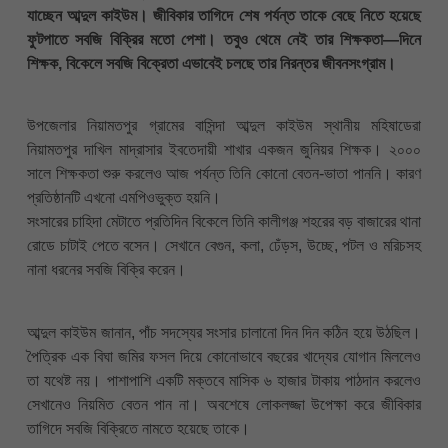
যাচ্ছেন আব্দুল কাইউম। জীবিকার তাগিদে শেষ পর্যন্ত তাকে বেছে নিতে হয়েছে
ফুটপাতে সবজি বিক্রির মতো পেশা। তবুও থেমে নেই তার শিক্ষকতা—দিনে
শিক্ষক, বিকেলে সবজি বিক্রেতা এভাবেই চলছে তার নিরন্তর জীবনসংগ্রাম।
উপজেলার নিয়ামতপুর গ্রামের বাসিন্দা আব্দুল কাইউম স্থানীয় মহিষাডেরা
নিয়ামতপুর দাখিল মাদ্রাসার ইবতেদায়ী শাখার একজন জুনিয়র শিক্ষক। ২০০০
সালে শিক্ষকতা শুরু করলেও আজ পর্যন্ত তিনি কোনো বেতন-ভাতা পাননি। কারণ
প্রতিষ্ঠানটি এখনো এমপিওভুক্ত হয়নি।
সংসারের চাহিদা মেটাতে প্রতিদিন বিকেলে তিনি কালীগঞ্জ শহরের বড় বাজারের থানা
রোডে চাটাই পেতে বসেন। সেখানে বেগুন, কলা, ঢেঁড়স, উচ্ছে, পটল ও মরিচসহ
নানা ধরনের সবজি বিক্রি করেন।
আব্দুল কাইউম জানান, পাঁচ সদস্যের সংসার চালানো দিন দিন কঠিন হয়ে উঠছিল।
পৈত্রিক এক বিঘা জমির ফসল দিয়ে কোনোভাবে বছরের খাদ্যের যোগান মিললেও
তা যথেষ্ট নয়। পাশাপাশি একটি মক্তবে মাসিক ৬ হাজার টাকায় পাঠদান করলেও
সেখানেও নিয়মিত বেতন পান না। অবশেষে লোকলজ্জা উপেক্ষা করে জীবিকার
তাগিদে সবজি বিক্রিতে নামতে হয়েছে তাকে।