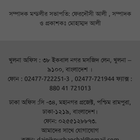
সম্পাদক মন্ডলীর সভাপতি: ফেরদৌসী আলী , সম্পাদক
ও প্রকাশকঃ মোহাম্মদ আলী
খুলনা অফিস : ৩৮ ইকবাল নগর মসজিদ লেন, খুলনা –
৯১০০, বাংলাদেশ ।
ফোন : 02477-722251-3 , 02477-721944 ফ্যাক্স :
880 41 721013
ঢাকা অফিস :সি -৩৪, মহানগর প্রজেক্ট, পশ্চিম রামপুরা,
ঢাকা-১২১৯, বাংলাদেশ।
ফোন: ০২৫৫১২৮৮৭৩.
আমাদের সাথে যোগাযোগ
করুন:
dainikpurbanchal@gmail.com