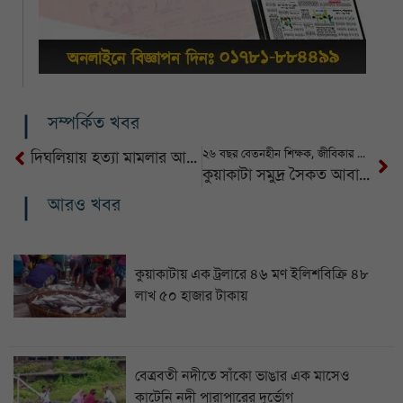
সম্পর্কিত খবর
২৬ বছর বেতনহীন শিক্ষক, জীবিকার তাগিদে ফুটপাতে সবজি বিক্রি
দিঘলিয়ায় হত্যা মামলার আসামী গ্রেফতার, নগদ টাকাসহ বন্দুক উদ্ধার
কুয়াকাটা সমুদ্র সৈকত আবারও মৃত ডলফিন
আরও খবর
কুয়াকাটায় এক ট্রলারে ৪৬ মণ ইলিশবিক্রি ৪৮
লাখ ৫০ হাজার টাকায়
বেত্রবতী নদীতে সাঁকো ভাঙার এক মাসেও
কাটেনি নদী পারাপারের দুর্ভোগ