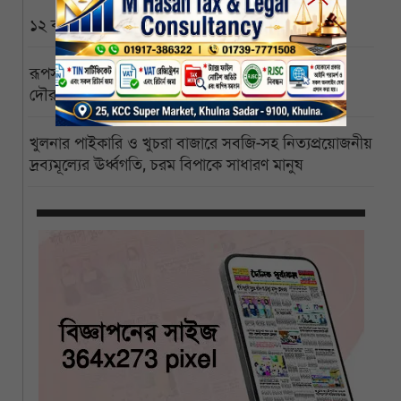
১২ বছরেও চালু হয়নি পৌনে ২ কোটি টাকার পৌর ভবন
রূপসায় মৎস্য কারখানায় একের পর একচুরি, বখাটের
দৌরাত্ম্যে অসহায় ব্যবসায়ীরা
খুলনার পাইকারি ও খুচরা বাজারে সবজি-সহ নিত্যপ্রয়োজনীয়
দ্রব্যমূল্যের ঊর্ধ্বগতি, চরম বিপাকে সাধারণ মানুষ