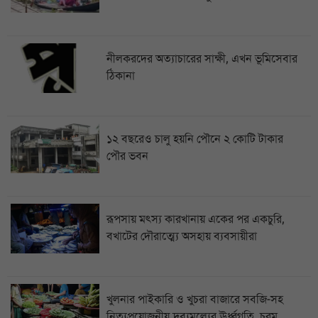
নীলকরদের অত্যাচারের সাক্ষী, এখন ভূমিসেবার
ঠিকানা
১২ বছরেও চালু হয়নি পৌনে ২ কোটি টাকার
পৌর ভবন
রূপসায় মৎস্য কারখানায় একের পর একচুরি,
বখাটের দৌরাত্ম্যে অসহায় ব্যবসায়ীরা
খুলনার পাইকারি ও খুচরা বাজারে সবজি-সহ
নিত্যপ্রয়োজনীয় দ্রব্যমূল্যের ঊর্ধ্বগতি, চরম