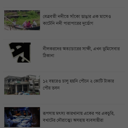
বেত্রবতী নদীতে সাঁকো ভাঙার এক মাসেও
কাটেনি নদী পারাপারের দুর্ভোগ
নীলকরদের অত্যাচারের সাক্ষী, এখন ভূমিসেবার
ঠিকানা
১২ বছরেও চালু হয়নি পৌনে ২ কোটি টাকার
পৌর ভবন
রূপসায় মৎস্য কারখানায় একের পর একচুরি,
বখাটের দৌরাত্ম্যে অসহায় ব্যবসায়ীরা