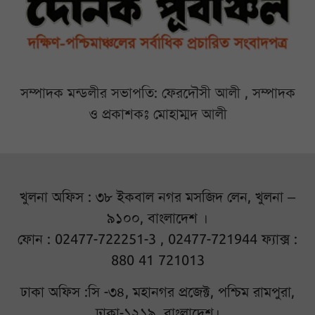
সম্পাদক মন্ডলীর সভাপতি: ফেরদৌসী আলী , সম্পাদক
ও প্রকাশকঃ মোহাম্মদ আলী
খুলনা অফিস : ৩৮ ইকবাল নগর মসজিদ লেন, খুলনা –
৯১০০, বাংলাদেশ ।
ফোন : 02477-722251-3 , 02477-721944 ফ্যাক্স :
880 41 721013
ঢাকা অফিস :সি -৩৪, মহানগর প্রজেক্ট, পশ্চিম রামপুরা,
ঢাকা-১২১৯, বাংলাদেশ।