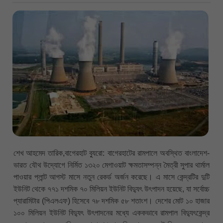
শেখ আহমেদ তারিক,বাগেরহাট ব্যুরো: বাগেরহাটের রামপালে অবস্থিত বাংলাদেশ-
ভারত যৌথ উদ্যোগে নির্মিত ১৩২০ মেগাওয়াট ক্ষমতাসম্পন্ন মৈত্রী সুপার থার্মাল
পাওয়ার প্লান্ট আগস্ট মাসে নতুন রেকর্ড অর্জন করেছে। এ মাসে কেন্দ্রটির দুটি
ইউনিট থেকে ৭৭১ দশমিক ৭০ মিলিয়ন ইউনিট বিদ্যুৎ উৎপাদন হয়েছে, যা সর্বোচ্চ
প্যারামিটার (পিএলএফ) হিসেবে ৭৮ দশমিক ৫৮ শতাংশ। দেশের মোট ১০ হাজার
১০০ মিলিয়ন ইউনিট বিদ্যুৎ উৎপাদনের মধ্যে এককভাবে রামপাল বিদ্যুৎকেন্দ্র