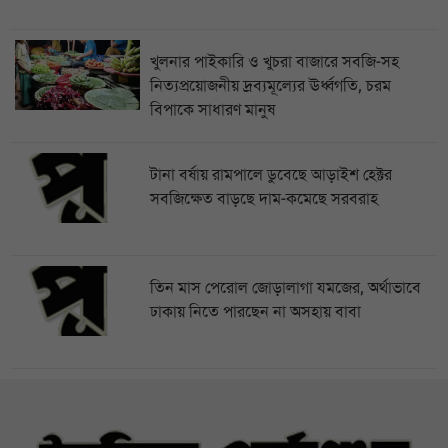
খুলনার পাইকারি ও খুচরা বাজারে সবজি-সহ
নিত্যপ্রয়োজনীয় দ্রব্যমূল্যের ঊর্ধ্বগতি, চরম
বিপাকে সাধারণ মানুষ
টানা বর্ষায় রামপালে ডুবেছে আড়াইশ হেক্টর
সবজিক্ষেত বাড়ছে দাম-কমেছে সরবরাহ
তিন মাস পেরোল জোড়ালাগা যমজের, অর্থাভাবে
ঢাকায় নিতে পারছেন না অসহায় বাবা