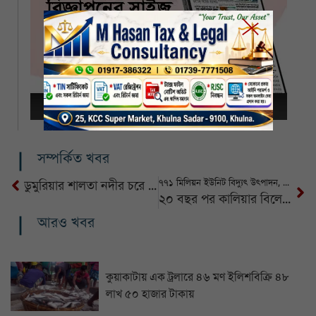
সম্পর্কিত খবর
৭৭১ মিলিয়ন ইউনিট বিদ্যুৎ উৎপাদন, রেকর্ড গড়ল রামপাল তাপ বিদ্যুৎকেন্দ্র
ডুমুরিয়ার শালতা নদীর চরে চুনফ্যাক্টরী, জনস্বাস্থ্য হুমকির মুখে
২০ বছর পর কালিয়ার বিলে আউশ-আমনধানের ব্যাপক ফলন, কৃষকের মুখে হাসি
আরও খবর
কুয়াকাটায় এক ট্রলারে ৪৬ মণ ইলিশবিক্রি ৪৮
লাখ ৫০ হাজার টাকায়