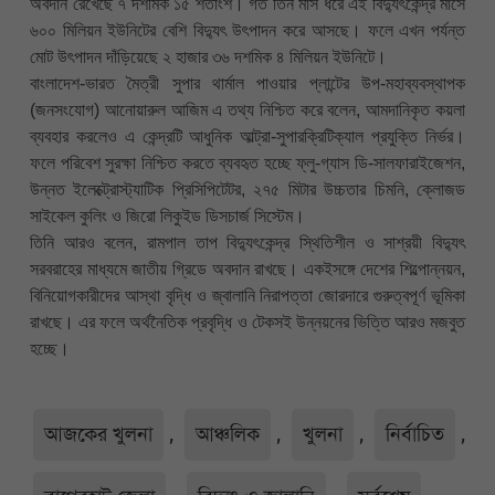
অবদান রেখেছে ৭ দশমিক ১৫ শতাংশ। গত তিন মাস ধরে এই বিদ্যুৎকেন্দ্র মাসে
৬০০ মিলিয়ন ইউনিটের বেশি বিদ্যুৎ উৎপাদন করে আসছে। ফলে এখন পর্যন্ত
মোট উৎপাদন দাঁড়িয়েছে ২ হাজার ৩৬ দশমিক ৪ মিলিয়ন ইউনিটে।
বাংলাদেশ-ভারত মৈত্রী সুপার থার্মাল পাওয়ার প্লান্টের উপ-মহাব্যবস্থাপক
(জনসংযোগ) আনোয়ারুল আজিম এ তথ্য নিশ্চিত করে বলেন, আমদানিকৃত কয়লা
ব্যবহার করলেও এ কেন্দ্রটি আধুনিক আল্ট্রা-সুপারক্রিটিক্যাল প্রযুক্তি নির্ভর।
ফলে পরিবেশ সুরক্ষা নিশ্চিত করতে ব্যবহৃত হচ্ছে ফ্লু-গ্যাস ডি-সালফারাইজেশন,
উন্নত ইলেক্ট্রোস্ট্যাটিক প্রিসিপিটেটর, ২৭৫ মিটার উচ্চতার চিমনি, ক্লোজড
সাইকেল কুলিং ও জিরো লিকুইড ডিসচার্জ সিস্টেম।
তিনি আরও বলেন, রামপাল তাপ বিদ্যুৎকেন্দ্র স্থিতিশীল ও সাশ্রয়ী বিদ্যুৎ
সরবরাহের মাধ্যমে জাতীয় গ্রিডে অবদান রাখছে। একইসঙ্গে দেশের শিল্পোন্নয়ন,
বিনিয়োগকারীদের আস্থা বৃদ্ধি ও জ্বালানি নিরাপত্তা জোরদারে গুরুত্বপূর্ণ ভূমিকা
রাখছে। এর ফলে অর্থনৈতিক প্রবৃদ্ধি ও টেকসই উন্নয়নের ভিত্তি আরও মজবুত
হচ্ছে।
আজকের খুলনা
,
আঞ্চলিক
,
খুলনা
,
নির্বাচিত
,