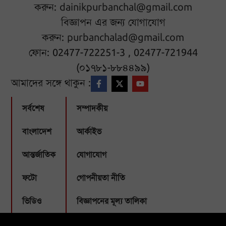
করুন:
dainikpurbanchal@gmail.com
বিজ্ঞাপন এর জন্য যোগাযোগ
করুন:
purbanchalad@gmail.com
ফোন: 02477-722251-3 , 02477-721944
(০১৭৮১-৮৮৪৪৯৯)
আমাদের সঙ্গে থাকুন :
সর্বশেষ
সম্পাদকীয়
বাংলাদেশ
আর্কাইভ
আন্তর্জাতিক
যোগাযোগ
ফটো
গোপনীয়তা নীতি
ভিডিও
বিজ্ঞাপনের মূল্য তালিকা