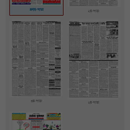
প্রথম-পাতা
২য়-পাতা
৩য়-পাতা
২য়-পাতা