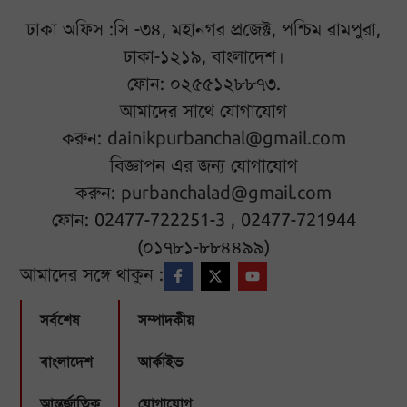
ঢাকা অফিস :সি -৩৪, মহানগর প্রজেক্ট, পশ্চিম রামপুরা,
ঢাকা-১২১৯, বাংলাদেশ।
ফোন: ০২৫৫১২৮৮৭৩.
আমাদের সাথে যোগাযোগ
করুন:
dainikpurbanchal@gmail.com
বিজ্ঞাপন এর জন্য যোগাযোগ
করুন:
purbanchalad@gmail.com
ফোন: 02477-722251-3 , 02477-721944
(০১৭৮১-৮৮৪৪৯৯)
আমাদের সঙ্গে থাকুন :
সর্বশেষ
সম্পাদকীয়
বাংলাদেশ
আর্কাইভ
আন্তর্জাতিক
যোগাযোগ