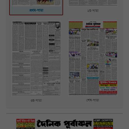
প্রথম-পাতা
২য়-পাতা
শেষ-পাতা
৩য়-পাতা