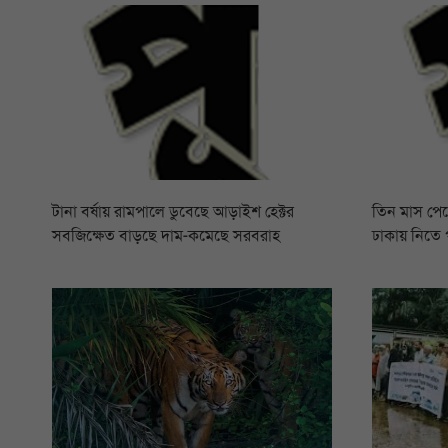
টানা বর্ষায় রামপালে ডুবেছে আড়াইশ হেক্টর
তিন মাস পে
সবজিক্ষেত বাড়ছে দাম-কমেছে সরবরাহ
ঢাকায় নিতে 