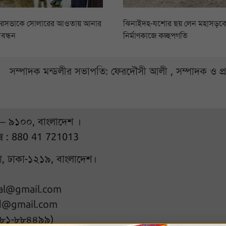
ৌরসভাকে সোলারের আওতায় আনার
ঝিনাইদহ-যশোর ছয় লেন মহাসড়কের
বন্ধন
নির্মাণকাজে কচ্ছপগতি
সম্পাদক মন্ডলীর সভাপতি: ফেরদৌসী আলী , সম্পাদক ও প
 – ৯১০০, বাংলাদেশ ।
্স : 880 41 721013
ুরা, ঢাকা-১২১৯, বাংলাদেশ।
hal@gmail.com
d@gmail.com
৭৮১-৮৮৪৪৯৯)