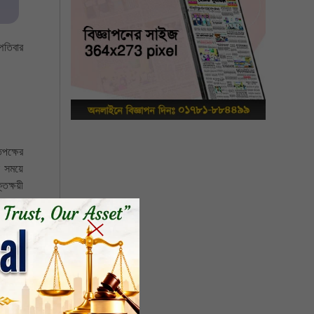
পতিবার
িপক্ষের
ই সময়ে
্তক্ষয়ী
হ যশোর
হণ করা