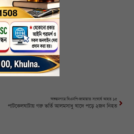
অভয়নগরে বিএনপি-জামায়াত সংঘর্ষে আহত ১৫
পাটকেলঘাটায় গরু ভর্তি আলমসাধু খাদে পড়ে ২জন নিহত