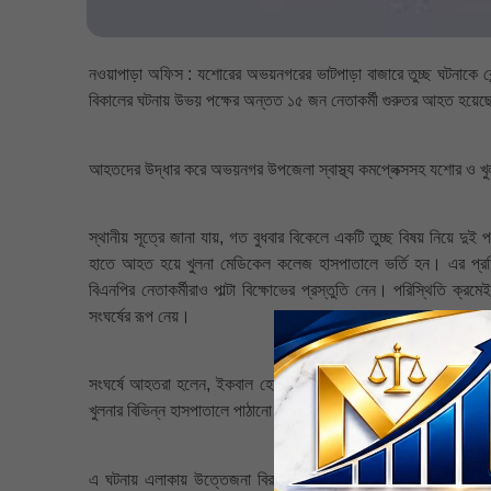
নওয়াপাড়া অফিস : যশোরের অভয়নগরের ভাটপাড়া বাজারে তুচ্ছ ঘটনাকে কেন্দ
বিকালের ঘটনায় উভয় পক্ষের অন্তত ১৫ জন নেতাকর্মী গুরুতর আহত হয়ে
আহতদের উদ্ধার করে অভয়নগর উপজেলা স্বাস্থ্য কমপ্লেক্সসহ যশোর ও খুল
স্থানীয় সূত্রে জানা যায়, গত বুধবার বিকেলে একটি তুচ্ছ বিষয় নিয়ে দুই প
হাতে আহত হয়ে খুলনা মেডিকেল কলেজ হাসপাতালে ভর্তি হন। এর প্রতি
বিএনপির নেতাকর্মীরাও পাল্টা বিক্ষোভের প্রস্তুতি নেন। পরিস্থিতি ক্রম
সংঘর্ষের রূপ নেয়।
সংঘর্ষে আহতরা হলেন, ইকবাল হোসেন, হাসান, রহমান ইউসুফ, জাকির 
খুলনার বিভিন্ন হাসপাতালে পাঠানো হয়েছে।
এ ঘটনায় এলাকায় উত্তেজনা বিরাজ করছে। পুলিশ টহল জোরদার করা হয়েছে।