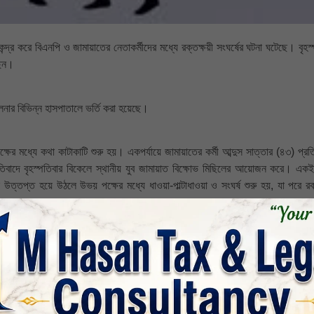
্র করে বিএনপি ও জামায়াতের নেতাকর্মীদের মধ্যে রক্তক্ষয়ী সংঘর্ষের ঘটনা ঘটেছে। বৃহস্
ছেন।
নার বিভিন্ন হাসপাতালে ভর্তি করা হয়েছে।
ক্ষের মধ্যে কথা কাটাকাটি শুরু হয়। একপর্যায়ে জামায়াতের কর্মী আব্দুস সাত্তার (৪৩) প্রত
বাদে বৃহস্পতিবার বিকেলে স্থানীয় যুব জামায়াত বিক্ষোভ মিছিলের আয়োজন করে। এক
েই উত্তপ্ত হয়ে উঠলে উভয় পক্ষের মধ্যে ধাওয়া-পাল্টাধাওয়া ও সংঘর্ষ শুরু হয়, যা পরে রক
হোসেন, শাহিন শেখসহ আরও অনেকে। আহতদের অভয়নগর উপজেলা স্বাস্থ্য কমপ্লেক্স স
 পুলিশের দায়িত্বশীল সূত্র জানায়, পরিস্থিতি নিয়ন্ত্রণে, প্রয়োজনীয় ব্যবস্থা গ্র