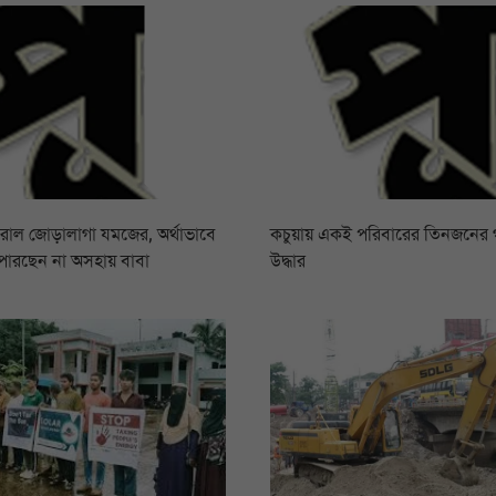
রোল জোড়ালাগা যমজের, অর্থাভাবে
কচুয়ায় একই পরিবারের তিনজনের
পারছেন না অসহায় বাবা
উদ্ধার