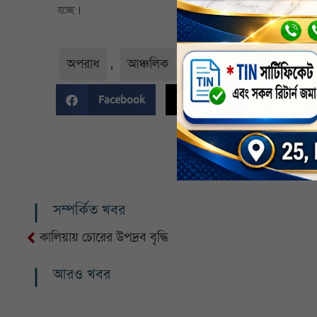
হচ্ছে।
অপরাধ
,
আঞ্চলিক
,
নির্বাচিত
,
যশোর জেলা
Facebook
Twitter
Li
সম্পর্কিত খবর
কালিয়ায় চোরের উপদ্রব বৃদ্ধি
আরও খবর