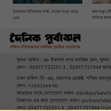
সুন্দরবনে ইতিবাচক বার্তা, বাঘের সংখ্যা বেড়ে
কলাপাড়া প
১২৫
দাবিতে মানব
খুলনা অফিস : ৩৮ ইকবাল নগর মসজিদ লেন, খুলনা
ফোন : 02477-722251-3 , 02477-721944 ফ্যাক
ঢাকা অফিস :সি -৩৪, মহানগর প্রজেক্ট, পশ্চিম রামপ
ফোন: ০২৫৫১২৮৮৭৩.
আমাদের সাথে যোগাযোগ করুন:
dainikpurbanc
বিজ্ঞাপন এর জন্য যোগাযোগ করুন:
purbanchala
ফোন: 02477-722251-3 , 02477-721944 (০১