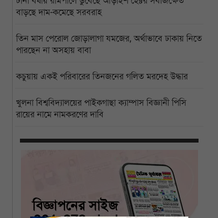
টানা বর্ষায় রামপালে ডুবেছে আড়াইশ হেক্টর সবজিক্ষেত
বাড়ছে দাম-কমেছে সরবরাহ
তিন মাস পেরোল জোড়ালাগা যমজের, অর্থাভাবে ঢাকায় নিতে
পারছেন না অসহায় বাবা
কচুয়ায় একই পরিবারের তিনজনের গলিত মরদেহ উদ্ধার
খুলনা বিশ্ববিদ্যালয়ের পাইকগাছা ক্যাম্পাস বিজ্ঞানী পিসি
রায়ের নামে নামকরণের দাবি