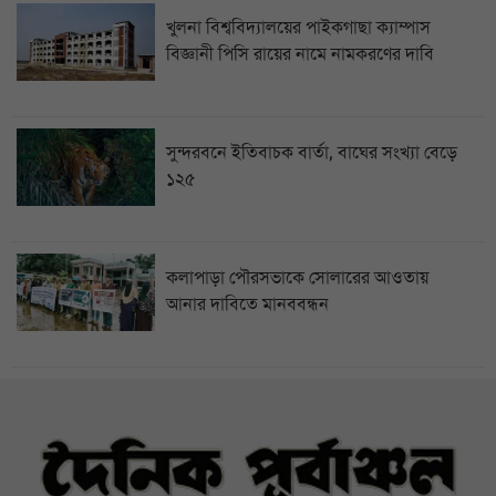
খুলনা বিশ্ববিদ্যালয়ের পাইকগাছা ক্যাম্পাস
বিজ্ঞানী পিসি রায়ের নামে নামকরণের দাবি
সুন্দরবনে ইতিবাচক বার্তা, বাঘের সংখ্যা বেড়ে
১২৫
কলাপাড়া পৌরসভাকে সোলারের আওতায়
আনার দাবিতে মানববন্ধন