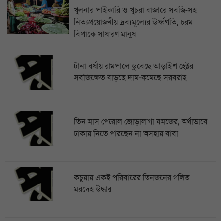
খুলনার পাইকারি ও খুচরা বাজারে সবজি-সহ
নিত্যপ্রয়োজনীয় দ্রব্যমূল্যের ঊর্ধ্বগতি, চরম
বিপাকে সাধারণ মানুষ
টানা বর্ষায় রামপালে ডুবেছে আড়াইশ হেক্টর
সবজিক্ষেত বাড়ছে দাম-কমেছে সরবরাহ
তিন মাস পেরোল জোড়ালাগা যমজের, অর্থাভাবে
ঢাকায় নিতে পারছেন না অসহায় বাবা
কচুয়ায় একই পরিবারের তিনজনের গলিত
মরদেহ উদ্ধার