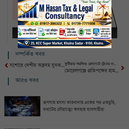
সম্পর্কিত খবর
কুষ্টিয়ায় অরক্ষিত রেলগেটে ট্রেনের ধাক্কায় ঠিকাদার নিহত
যশোরে দেশীয় অস্ত্রসহ যুবক আটক
মোরেলগঞ্জে প্রতিপক্ষের হামলায় যুবক আহত
আরও খবর
রূপসায় মৎস্য কারখানায় একের পর একচুরি,
বখাটের দৌরাত্ম্যে অসহায় ব্যবসায়ীরা