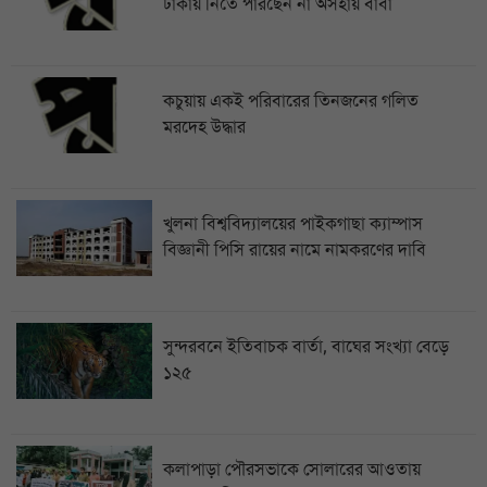
ঢাকায় নিতে পারছেন না অসহায় বাবা
কচুয়ায় একই পরিবারের তিনজনের গলিত
মরদেহ উদ্ধার
খুলনা বিশ্ববিদ্যালয়ের পাইকগাছা ক্যাম্পাস
বিজ্ঞানী পিসি রায়ের নামে নামকরণের দাবি
সুন্দরবনে ইতিবাচক বার্তা, বাঘের সংখ্যা বেড়ে
১২৫
কলাপাড়া পৌরসভাকে সোলারের আওতায়