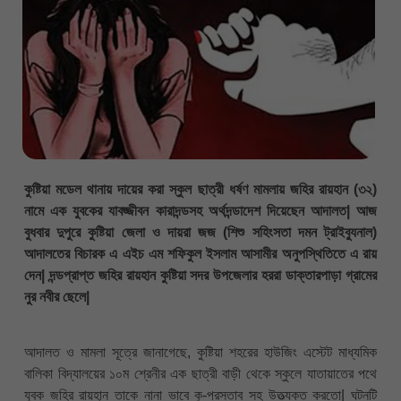
কুষ্টিয়া মডেল থানায় দায়ের করা স্কুল ছাত্রী ধর্ষণ মামলায় জহির রায়হান (৩২)
নামে এক যুবকের যাবজ্জীবন কারাদন্ডসহ অর্থদন্ডাদেশ দিয়েছেন আদালত| আজ
বুধবার দুপুরে কুষ্টিয়া জেলা ও দায়রা জজ (শিশু সহিংসতা দমন ট্রাইব্যুনাল)
আদালতের বিচারক এ এইচ এম শফিকুল ইসলাম আসামীর অনুপস্থিতিতে এ রায়
দেন| দন্ডপ্রাপ্ত জহির রায়হান কুষ্টিয়া সদর উপজেলার হররা ডাক্তারপাড়া গ্রামের
নুর নবীর ছেলে|
আদালত ও মামলা সূত্রে জানাগেছে, কুষ্টিয়া শহরের হাউজিং এস্টেট মাধ্যমিক
বালিকা বিদ্যালয়ের ১০ম শ্রেনীর এক ছাত্রী বাড়ী থেকে স্কুলে যাতায়াতের পথে
যুবক জহির রায়হান তাকে নানা ভাবে কু-প্রস্তাব সহ উত্ত্যক্ত করতো| ঘটনটি