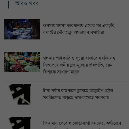
আরও খবর
রূপসায় মৎস্য কারখানায় একের পর একচুরি,
বখাটের দৌরাত্ম্যে অসহায় ব্যবসায়ীরা
খুলনার পাইকারি ও খুচরা বাজারে সবজি-সহ
নিত্যপ্রয়োজনীয় দ্রব্যমূল্যের ঊর্ধ্বগতি, চরম
বিপাকে সাধারণ মানুষ
টানা বর্ষায় রামপালে ডুবেছে আড়াইশ হেক্টর
সবজিক্ষেত বাড়ছে দাম-কমেছে সরবরাহ
তিন মাস পেরোল জোড়ালাগা যমজের, অর্থাভাবে