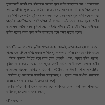
ভূক্তভোগী ছাত্রী তার পরিবারকে জানালে যুবক জহির রায়হানকে বকা ও শাসন করা
হয়| এ ঘটনায় ক্ষুব্ধ হয়ে জহির রায়হান ২০১৮ সালের ৩ মার্চ রাতে পিতা মাতার
অনুপস্থিতিতে ওই ছাত্রীর কক্ষে প্রবেশ করে তাকে জোড়পূর্বক ধর্ষণ করে| এসময়
ছাত্রীর আর্তচিৎকারে প্রতিবেশীরা ঘটনাস্থলে ছুটে এসে যুবক যুবক জহির
রায়হানকে আটক করে পুলিশে দেয়| ধর্ষণের ঘটনায় ওই ছাত্রীর পিতা বাদী হয়ে
কুষ্টিয়া মডেল থানায় যুবক জহির রায়হানের নামে মামলা দায়ের করেন|
মামলাটির তদন্ত শেষে কুষ্টিয়া মডেল থানার এসআই আনোয়ারুল ইসলাম ২০১৮
সালের ৩০ এপ্রিল জহির রায়হানের বিরুদ্ধে আদালতে অভিযোগপত্র দাখিল করেন
| ঘটনার সত্যতা নিশ্চিত করে রাষ্ট্রপক্ষের কৌসুলি এ্যাড. আব্দুল মজিদ জানান,
কুষ্টিয়া সদর থানায় দায়ের করা স্কুল ছাত্রী ধর্ষণের অভিযোগে আসামী জহির
রায়হানের বিরুদ্ধে আনীত অভিযোগ ¯^াক্ষ্য ও শুনানী শেষে সন্দেহাতীত
প্রমানিত হওয়ায় তাকে যাবজ্জীবন কারাদন্ডসহ ৫০ হাজার টাকা অর্থদন্ড অনাদায়ে
আরও ৬ মাসের কারাদন্ড দিয়েছেন আদালত|
আসামী জহির রায়হানকে গ্রেপ্তার করে কারাগারে প্রেরণ করা হলে পরবর্তীতে
জামিনে মুক্ত হয়ে পলাতক রয়েছে|
ছবি : আদালত|