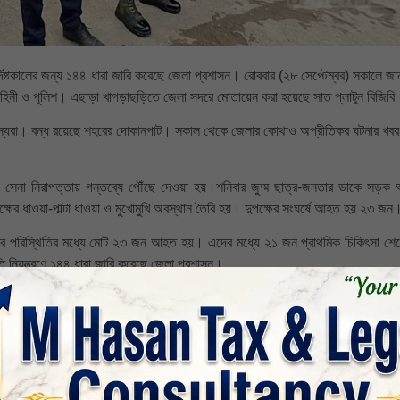
দিষ্টকালের জন্য ১৪৪ ধারা জারি করেছে জেলা প্রশাসন। রোববার (২৮ সেপ্টেম্বর) সকালে জা
বাহিনী ও পুলিশ। এছাড়া খাগড়াছড়িতে জেলা সদরে মোতায়েন করা হয়েছে সাত প্লাটুন বিজিবি
র সদস্যরা। বন্ধ রয়েছে শহরের দোকানপাট। সকাল থেকে জেলার কোথাও অপ্রীতিকর ঘটনার খবর
সেনা নিরাপত্তায় গন্তব্যে পৌঁছে দেওয়া হয়।শনিবার জুম্ম ছাত্র-জনতার ডাকে সড়ক
ষের ধাওয়া-পাল্টা ধাওয়া ও মুখোমুখি অবস্থান তৈরি হয়। দুপক্ষের সংঘর্ষে আহত হয় ২৩ জন
াকর পরিস্থিতির মধ্যে মোট ২৩ জন আহত হয়। এদের মধ্যে ২১ জন প্রাথমিক চিকিৎসা শেষ
নিয়ন্ত্রণে ১৪৪ ধারা জারি করেছে জেলা প্রশাসন।
দুপুরের পর উপজেলা পরিষদ সংলগ্ন এলাকায় বিশৃঙ্খল পরিস্থিতি সৃষ্টি হয়। পরে ইট-পাটকেল
ুলিশ সার্বিক নিরাপত্তায় যৌথভাবে কাজ করছে। পরে সাউন্ড গ্রেনেড দিয়ে উত্তেজিত দুপক্ষ
 করে যাচ্ছি।’
 মোতায়েন করা হয়েছে। বিজিবি খাগড়াছড়ি ব্যাটালিয়নের সহকারী পরিচালক মো. হাসনুজ্জামান 