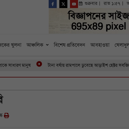
শুক্রবার
রাত ১:৫৭
আ
কের খুলনা
আঞ্চলিক
বিশেষ প্রতিবেদন
আবহাওয়া
খেলাধুল
ারণ মানুষ
টানা বর্ষায় রামপালে ডুবেছে আড়াইশ হেক্টর সবজিক্ষেত ব
ি
্ক