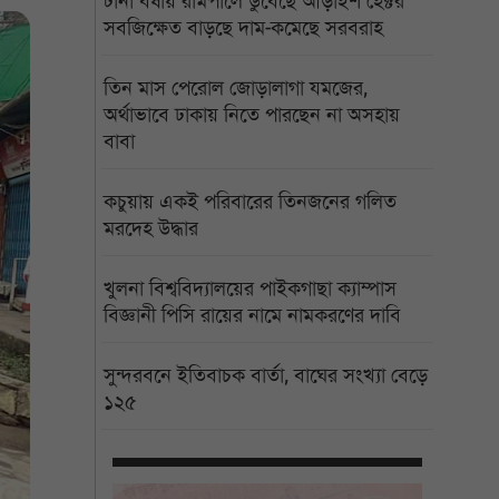
টানা বর্ষায় রামপালে ডুবেছে আড়াইশ হেক্টর
সবজিক্ষেত বাড়ছে দাম-কমেছে সরবরাহ
তিন মাস পেরোল জোড়ালাগা যমজের,
অর্থাভাবে ঢাকায় নিতে পারছেন না অসহায়
বাবা
কচুয়ায় একই পরিবারের তিনজনের গলিত
মরদেহ উদ্ধার
খুলনা বিশ্ববিদ্যালয়ের পাইকগাছা ক্যাম্পাস
বিজ্ঞানী পিসি রায়ের নামে নামকরণের দাবি
সুন্দরবনে ইতিবাচক বার্তা, বাঘের সংখ্যা বেড়ে
১২৫