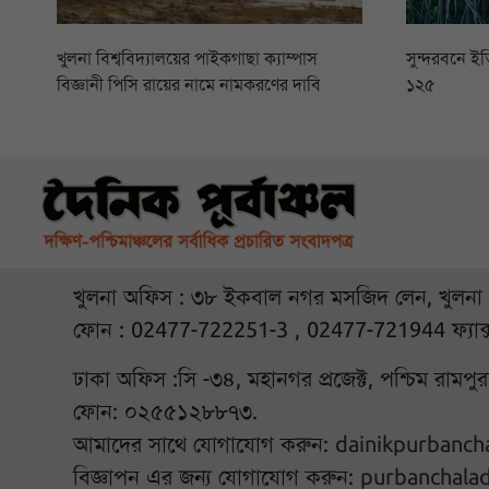
খুলনা বিশ্ববিদ্যালয়ের পাইকগাছা ক্যাম্পাস
সুন্দরবনে ইত
বিজ্ঞানী পিসি রায়ের নামে নামকরণের দাবি
১২৫
খুলনা অফিস : ৩৮ ইকবাল নগর মসজিদ লেন, খুলনা
ফোন : 02477-722251-3 , 02477-721944 ফ্যাক
ঢাকা অফিস :সি -৩৪, মহানগর প্রজেক্ট, পশ্চিম রামপ
ফোন: ০২৫৫১২৮৮৭৩.
আমাদের সাথে যোগাযোগ করুন:
dainikpurbanc
বিজ্ঞাপন এর জন্য যোগাযোগ করুন:
purbanchala