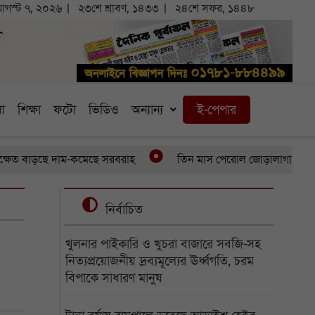
গস্ট ৭, ২০২৬
২৩শে শ্রাবণ, ১৪৩৩
২৪শে সফর, ১৪৪৮
া
শিক্ষা
ফটো
ভিডিও
অন্যান্য
ই-পেপার
াড়ছে দাম-কমেছে সরবরাহ
তিন মাস পেরোল জোড়ালাগা যমজের, অর্থাভ
নির্বাচিত
খুলনার পাইকারি ও খুচরা বাজারে সবজি-সহ
নিত্যপ্রয়োজনীয় দ্রব্যমূল্যের ঊর্ধ্বগতি, চরম
বিপাকে সাধারণ মানুষ