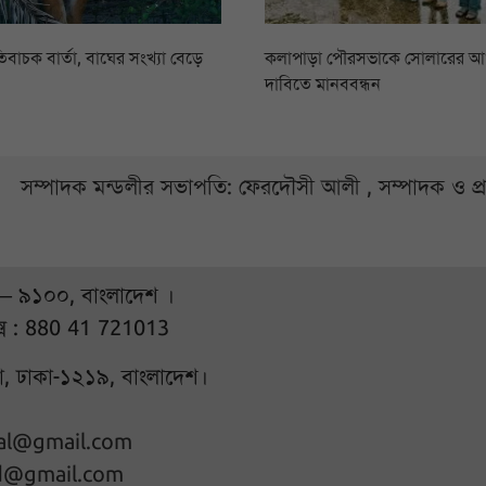
িবাচক বার্তা, বাঘের সংখ্যা বেড়ে
কলাপাড়া পৌরসভাকে সোলারের 
দাবিতে মানববন্ধন
সম্পাদক মন্ডলীর সভাপতি: ফেরদৌসী আলী , সম্পাদক ও প
 – ৯১০০, বাংলাদেশ ।
্স : 880 41 721013
ুরা, ঢাকা-১২১৯, বাংলাদেশ।
hal@gmail.com
d@gmail.com