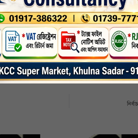
nkedin
Whatsapp
Print
নির্ব