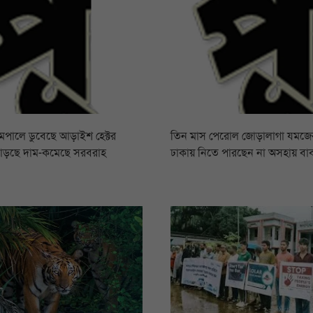
রামপালে ডুবেছে আড়াইশ হেক্টর
তিন মাস পেরোল জোড়ালাগা যমজের,
বাড়ছে দাম-কমেছে সরবরাহ
ঢাকায় নিতে পারছেন না অসহায় বা