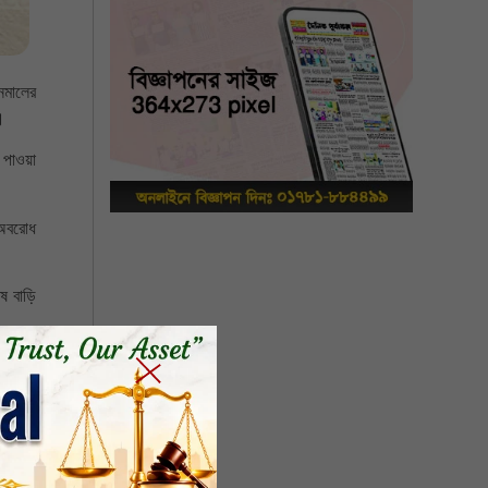
নমালের
।
 পাওয়া
 অবরোধ
।
ে বাড়ি
 ধাওয়া-
কে আমরা
বিষয়টি