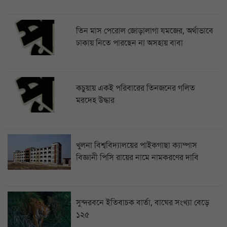
তিন মাস পেরোল জোড়ালাগা যমজের, অর্থাভাবে
ঢাকায় নিতে পারছেন না অসহায় বাবা
কচুয়ায় একই পরিবারের তিনজনের গলিত
মরদেহ উদ্ধার
খুলনা বিশ্ববিদ্যালয়ের পাইকগাছা ক্যাম্পাস
বিজ্ঞানী পিসি রায়ের নামে নামকরণের দাবি
সুন্দরবনে ইতিবাচক বার্তা, বাঘের সংখ্যা বেড়ে
১২৫