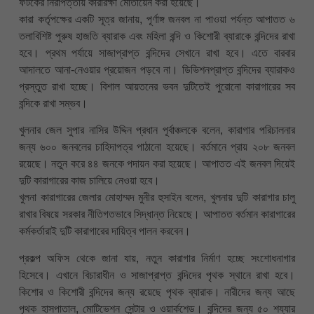
ফটকের নিরাপত্তায় কারারক্ষী মোতায়েন করা হয়েছে।
কারা কর্তৃপক্ষের একটি সূত্র জানায়, পূর্ণাঙ্গ জনবল না পাওয়া পর্যন্ত আপাতত ৬
তলাবিশিষ্ট পুরুষ হাজতি ব্যারাক এবং মহিলা বন্দি ও কিশোরী ব্যারাকে বন্দিদের রাখা
হবে। প্রথম পর্যায়ে সাজাপ্রাপ্ত বন্দিদের সেখানে রাখা হবে। এতে বারবার
আদালতে আনা-নেওয়ার প্রয়োজন পড়বে না। ডিভিশনপ্রাপ্ত বন্দিদের ব্যারাকও
প্রস্তুত রাখা হচ্ছে। বিশাল আয়তনের ভবন দুটিতেই পুরোনো কারাগারের সব
বন্দিকে রাখা সম্ভব।
খুলনার জেল সুপার নাসির উদ্দিন প্রধান পূর্বাঞ্চলকে বলেন, কারাগার পরিচালনার
জন্য ৬০০ জনবলের চাহিদাপত্র পাঠানো হয়েছে। বর্তমানে প্রায় ২০৮ জনবল
রয়েছে। নতুন করে ৪৪ জনকে পদায়ন করা হয়েছে। আপাতত এই জনবল দিয়েই
দুটি কারাগারের কাজ চালিয়ে নেওয়া হবে।
খুলনা কারাগারের জেলার মোহাম্মদ মুনীর হুসাইন বলেন, খুলনায় দুটি কারাগার চালু
রাখার বিষয়ে সরকার নীতিগতভাবে সিদ্ধান্ত নিয়েছে। আপাতত বর্তমান কারাগারের
কর্মকর্তারাই দুটি কারাগারের দায়িত্ব পালন করবেন।
প্রকল্প অফিস থেকে জানা যায়, নতুন কারাগার নির্মাণ হচ্ছে সংশোধনাগার
হিসেবে। এখানে বিচারাধীন ও সাজাপ্রাপ্ত বন্দিদের পৃথক স্থানে রাখা হবে।
কিশোর ও কিশোরী বন্দিদের জন্য রয়েছে পৃথক ব্যারাক। নারীদের জন্য আছে
পৃথক হাসপাতাল, মোটিভেশন সেন্টার ও ওয়ার্কশেড। বন্দিদের জন্য ৫০ শয্যার