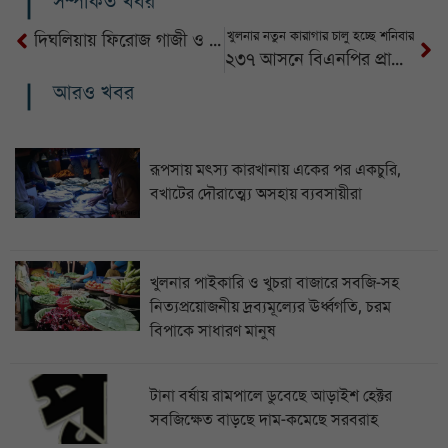
সম্পর্কিত খবর
খুলনার নতুন কারাগার চালু হচ্ছে শনিবার
দিঘলিয়ায় ফিরোজ গাজী ও আফজাল অপহরণের ১৫ বছর পর মামলা
২৩৭ আসনে বিএনপির প্রার্থী ঘোষণা
আরও খবর
রূপসায় মৎস্য কারখানায় একের পর একচুরি,
বখাটের দৌরাত্ম্যে অসহায় ব্যবসায়ীরা
খুলনার পাইকারি ও খুচরা বাজারে সবজি-সহ
নিত্যপ্রয়োজনীয় দ্রব্যমূল্যের ঊর্ধ্বগতি, চরম
বিপাকে সাধারণ মানুষ
টানা বর্ষায় রামপালে ডুবেছে আড়াইশ হেক্টর
সবজিক্ষেত বাড়ছে দাম-কমেছে সরবরাহ