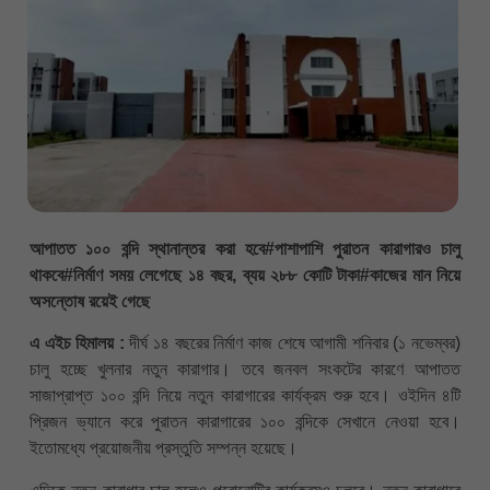
আপাতত ১০০ বন্দি স্থানান্তর করা হবে#পাশাপাশি পুরাতন কারাগারও চালু
থাকবে#নির্মাণ সময় লেগেছে ১৪ বছর, ব্যয় ২৮৮ কোটি টাকা#কাজের মান নিয়ে
অসন্তোষ রয়েই গেছে
এ এইচ হিমালয় :
দীর্ঘ ১৪ বছরের নির্মাণ কাজ শেষে আগামী শনিবার (১ নভেম্বর)
চালু হচ্ছে খুলনার নতুন কারাগার। তবে জনবল সংকটের কারণে আপাতত
সাজাপ্রাপ্ত ১০০ বন্দি নিয়ে নতুন কারাগারের কার্যক্রম শুরু হবে। ওইদিন ৪টি
প্রিজন ভ্যানে করে পুরাতন কারাগারের ১০০ বন্দিকে সেখানে নেওয়া হবে।
ইতোমধ্যে প্রয়োজনীয় প্রস্তুতি সম্পন্ন হয়েছে।