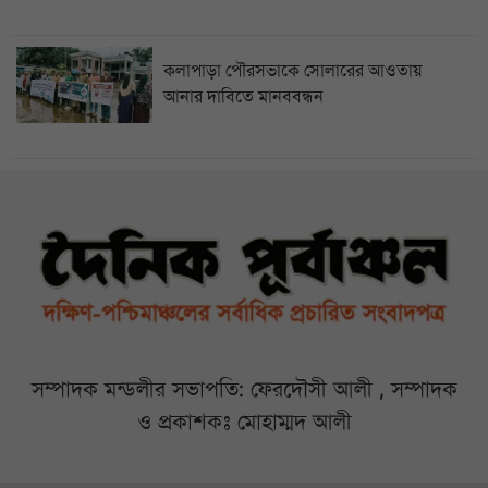
কলাপাড়া পৌরসভাকে সোলারের আওতায়
আনার দাবিতে মানববন্ধন
সম্পাদক মন্ডলীর সভাপতি: ফেরদৌসী আলী , সম্পাদক
ও প্রকাশকঃ মোহাম্মদ আলী