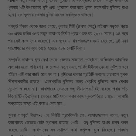
এদিকে নতুন কারাগার চালু হলেও পুরোনোটির কার্যক্রমও চলবে। নতুন কারাগারে
খুলনার ৯টি উপজেলার বন্দি এবং পুরোনো কারাগারে খুলনা মহানগরীর বন্দিদের রাখা
হবে। সে তুলনায় জেলার বন্দিরা অনেক স্বস্তিতে থাকবে।
গণপূর্ত বিভাগ থেকে জানা গেছে, খুলনার সিটি (রূপসা সেতু) বাইপাস সড়কে প্রায়
৩০ একর জমির ওপর নতুন কারাগার নির্মাণ প্রকল্প শুরু হয় ২০১১ সালে। ১৪ বছর
পর সেই কাজ শেষ হয়েছে। এর মধ্যে ৮ বার প্রকল্পের সময় বেড়েছে, দুই দফা
সংশোধনের পর ব্যয় বেড়ে হয়েছে ২৮৮ কোটি টাকা।
সম্প্রতি কারাগার ঘুরে দেখা গেছে, ভেতরে সাজানো-গোছানো, অভিজাত আবাসিক
এলাকার মতো পরিবেশ। রং দেওয়া নতুন ভবন, পার্কিং টাইলস দেওয়া ফুটপাত ধরে
হাঁটলে এটি কারাগারই মনে হয় না। বন্দিদের থাকার প্রতিটি ভবনের চারপাশে পৃথক
সীমানাপ্রাচীর রয়েছে। একশ্রেণির বন্দিদের অন্য শ্রেণির বন্দিদের সঙ্গে মেশার
সুযোগ থাকবে না। কারাগারের ভেতরে শুধু সীমানাপ্রাচীরই রয়েছে প্রায় পাঁচ
কিলোমিটার দৈর্ঘ্যের। ভেতরে মাটি সমান করার কাজ দ্রুতগতিতে চলছে। আগামী
সপ্তাহের মধ্যে এই কাজও শেষ হবে।
খুলনা গণপূর্ত বিভাগ-২ এর নির্বাহী প্রকৌশলী মো. আসাদুজ্জামান বলেন, নতুন
কারাগারের ভেতরে মোট স্থাপনা রয়েছে ৫৭টি। শুধু বন্দিদের রাখার জন্য ভবন
রয়েছে ১১টি। কারাগারের সব স্থাপনা কারা কর্তৃপক্ষ বুঝে নিয়েছে। প্রধান