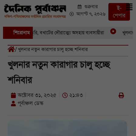
শুক্রবার
ই-
আগস্ট ৭, ২০২৬
পেপার
কের পর একচুরি, বখাটের দৌরাত্ম্যে অসহায় ব্যবসায়ীরা
শিরোনাম
খুলনার পাইক
/ খুলনার নতুন কারাগার চালু হচ্ছে শনিবার
খুলনার নতুন কারাগার চালু হচ্ছে
শনিবার
অক্টোবর ৩১, ২০২৫
২১:৪৩
পূর্বাঞ্চল ডেস্ক