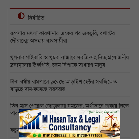
নির্বাচিত
রূপসায় মৎস্য কারখানায় একের পর একচুরি, বখাটের
দৌরাত্ম্যে অসহায় ব্যবসায়ীরা
খুলনার পাইকারি ও খুচরা বাজারে সবজি-সহ নিত্যপ্রয়োজনীয়
দ্রব্যমূল্যের ঊর্ধ্বগতি, চরম বিপাকে সাধারণ মানুষ
টানা বর্ষায় রামপালে ডুবেছে আড়াইশ হেক্টর সবজিক্ষেত
বাড়ছে দাম-কমেছে সরবরাহ
তিন মাস পেরোল জোড়ালাগা যমজের, অর্থাভাবে ঢাকায় নিতে
পারছেন না অসহায় বাবা
কচুয়ায় একই পরিবারের তিনজনের গলিত মরদেহ উদ্ধার