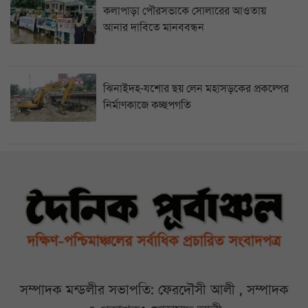
কলাপাড়া পৌরসভাকে সোলারের আওতায়
আনার দাবিতে মানববন্ধন
ঝিনাইদহ-যশোর ছয় লেন মহাসড়কের প্রকল্পের
নির্মাণকাজে কচ্ছপগতি
সম্পাদক মন্ডলীর সভাপতি: ফেরদৌসী আলী , সম্পাদক