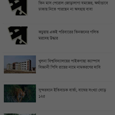
তিন মাস পেরোল জোড়ালাগা যমজের, অর্থাভাবে
ঢাকায় নিতে পারছেন না অসহায় বাবা
কচুয়ায় একই পরিবারের তিনজনের গলিত
মরদেহ উদ্ধার
খুলনা বিশ্ববিদ্যালয়ের পাইকগাছা ক্যাম্পাস
বিজ্ঞানী পিসি রায়ের নামে নামকরণের দাবি
সুন্দরবনে ইতিবাচক বার্তা, বাঘের সংখ্যা বেড়ে
১২৫