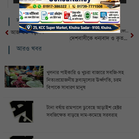
সম্পর্কিত খবর
দেশে নেমেই প্রধান উপদেষ্টার সঙ্গে ফোনে কথা বললেন তারেক রহমান
আজ শুভ বড়দিন
দেশবাসীকে ধন্যবাদ ও কৃতজ্ঞতা জানালেন তারেক রহমান
আরও খবর
খুলনার পাইকারি ও খুচরা বাজারে সবজি-সহ
নিত্যপ্রয়োজনীয় দ্রব্যমূল্যের ঊর্ধ্বগতি, চরম
বিপাকে সাধারণ মানুষ
টানা বর্ষায় রামপালে ডুবেছে আড়াইশ হেক্টর
সবজিক্ষেত বাড়ছে দাম-কমেছে সরবরাহ