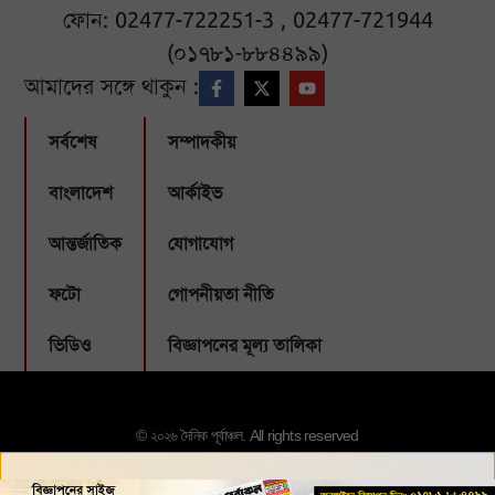
ফোন: 02477-722251-3 , 02477-721944
(০১৭৮১-৮৮৪৪৯৯)
আমাদের সঙ্গে থাকুন :
সর্বশেষ
সম্পাদকীয়
বাংলাদেশ
আর্কাইভ
আন্তর্জাতিক
যোগাযোগ
ফটো
গোপনীয়তা নীতি
ভিডিও
বিজ্ঞাপনের মূল্য তালিকা
© ২০২৬ দৈনিক পূর্বাঞ্চল. All rights reserved
Designed & Developed by:
Webbubl