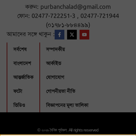
করুন:
purbanchalad@gmail.com
ফোন: 02477-722251-3 , 02477-721944
(০১৭৮১-৮৮৪৪৯৯)
আমাদের সঙ্গে থাকুন :
সর্বশেষ
সম্পাদকীয়
বাংলাদেশ
আর্কাইভ
আন্তর্জাতিক
যোগাযোগ
ফটো
গোপনীয়তা নীতি
ভিডিও
বিজ্ঞাপনের মূল্য তালিকা
© ২০২৬ দৈনিক পূর্বাঞ্চল. All rights reserved