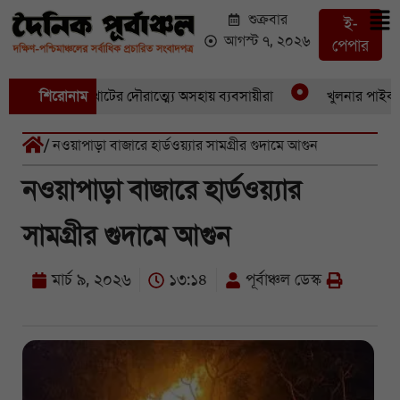
শুক্রবার
ই-
আগস্ট ৭, ২০২৬
পেপার
র একচুরি, বখাটের দৌরাত্ম্যে অসহায় ব্যবসায়ীরা
শিরোনাম
খুলনার পাইকারি ও 
/ নওয়াপাড়া বাজারে হার্ডওয়্যার সামগ্রীর গুদামে আগুন
নওয়াপাড়া বাজারে হার্ডওয়্যার
সামগ্রীর গুদামে আগুন
মার্চ ৯, ২০২৬
১৩:১৪
পূর্বাঞ্চল ডেস্ক