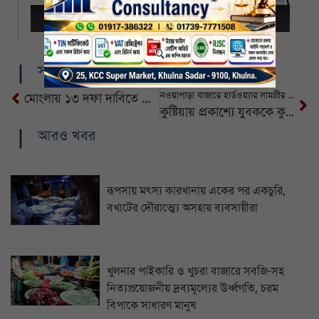
সম্পর্কিত খবর
নওয়াপাড়া বাজারে হার্ডওয়্যার সামগ্রীর গুদামে আগুন
মোংলায় ১৩ দফা দাবিতে নারী মৎস্যজীবীদের মানববন্ধন
কুষ্টিয়ায় প্রকাশ্যে যুবককে কুপিয়ে হত্যা
আরও খবর
রূপসায় মৎস্য কারখানায় একের পর একচুরি,
বখাটের দৌরাত্ম্যে অসহায় ব্যবসায়ীরা
খুলনার পাইকারি ও খুচরা বাজারে সবজি-সহ
নিত্যপ্রয়োজনীয় দ্রব্যমূল্যের ঊর্ধ্বগতি, চরম
বিপাকে সাধারণ মানুষ