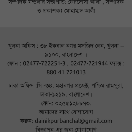
সম্পাদক মন্ডলীর সভাপতি: ফেরদৌসী আলী , সম্পাদক
ও প্রকাশকঃ মোহাম্মদ আলী
খুলনা অফিস : ৩৮ ইকবাল নগর মসজিদ লেন, খুলনা –
৯১০০, বাংলাদেশ ।
ফোন : 02477-722251-3 , 02477-721944 ফ্যাক্স :
880 41 721013
ঢাকা অফিস :সি -৩৪, মহানগর প্রজেক্ট, পশ্চিম রামপুরা,
ঢাকা-১২১৯, বাংলাদেশ।
ফোন: ০২৫৫১২৮৮৭৩.
আমাদের সাথে যোগাযোগ
করুন:
dainikpurbanchal@gmail.com
বিজ্ঞাপন এর জন্য যোগাযোগ