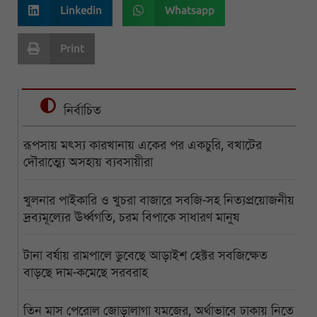
Linkedin
Whatsapp
Print
নির্বাচিত
রূপসায় মৎস্য কারখানায় একের পর একচুরি, বখাটের
দৌরাত্ম্যে অসহায় ব্যবসায়ীরা
খুলনার পাইকারি ও খুচরা বাজারে সবজি-সহ নিত্যপ্রয়োজনীয়
দ্রব্যমূল্যের ঊর্ধ্বগতি, চরম বিপাকে সাধারণ মানুষ
টানা বর্ষায় রামপালে ডুবেছে আড়াইশ হেক্টর সবজিক্ষেত
বাড়ছে দাম-কমেছে সরবরাহ
তিন মাস পেরোল জোড়ালাগা যমজের, অর্থাভাবে ঢাকায় নিতে