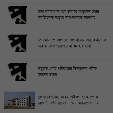
টানা বর্ষায় রামপালে ডুবেছে আড়াইশ হেক্টর
সবজিক্ষেত বাড়ছে দাম-কমেছে সরবরাহ
তিন মাস পেরোল জোড়ালাগা যমজের, অর্থাভাবে
ঢাকায় নিতে পারছেন না অসহায় বাবা
কচুয়ায় একই পরিবারের তিনজনের গলিত
মরদেহ উদ্ধার
খুলনা বিশ্ববিদ্যালয়ের পাইকগাছা ক্যাম্পাস
বিজ্ঞানী পিসি রায়ের নামে নামকরণের দাবি