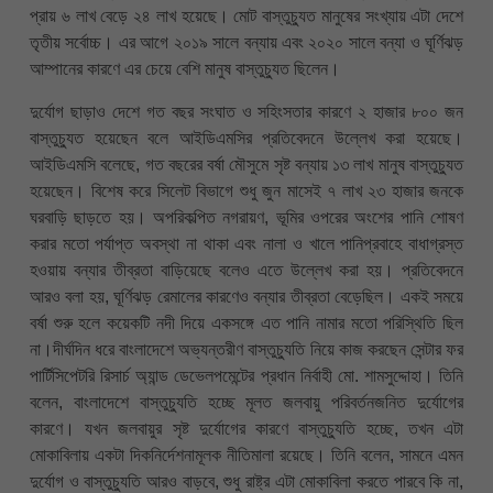
প্রায় ৬ লাখ বেড়ে ২৪ লাখ হয়েছে। মোট বাস্তুচ্যুত মানুষের সংখ্যায় এটা দেশে
তৃতীয় সর্বোচ্চ। এর আগে ২০১৯ সালে বন্যায় এবং ২০২০ সালে বন্যা ও ঘূর্ণিঝড়
আম্পানের কারণে এর চেয়ে বেশি মানুষ বাস্তুচ্যুত ছিলেন।
দুর্যোগ ছাড়াও দেশে গত বছর সংঘাত ও সহিংসতার কারণে ২ হাজার ৮০০ জন
বাস্তুচ্যুত হয়েছেন বলে আইডিএমসির প্রতিবেদনে উল্লেখ করা হয়েছে।
আইডিএমসি বলেছে, গত বছরের বর্ষা মৌসুমে সৃষ্ট বন্যায় ১৩ লাখ মানুষ বাস্তুচ্যুত
হয়েছেন। বিশেষ করে সিলেট বিভাগে শুধু জুন মাসেই ৭ লাখ ২৩ হাজার জনকে
ঘরবাড়ি ছাড়তে হয়। অপরিকল্পিত নগরায়ণ, ভূমির ওপরের অংশের পানি শোষণ
করার মতো পর্যাপ্ত অবস্থা না থাকা এবং নালা ও খালে পানিপ্রবাহে বাধাগ্রস্ত
হওয়ায় বন্যার তীব্রতা বাড়িয়েছে বলেও এতে উল্লেখ করা হয়। প্রতিবেদনে
আরও বলা হয়, ঘূর্ণিঝড় রেমালের কারণেও বন্যার তীব্রতা বেড়েছিল। একই সময়ে
বর্ষা শুরু হলে কয়েকটি নদী দিয়ে একসঙ্গে এত পানি নামার মতো পরিস্থিতি ছিল
না।দীর্ঘদিন ধরে বাংলাদেশে অভ্যন্তরীণ বাস্তুচ্যুতি নিয়ে কাজ করছেন সেন্টার ফর
পার্টিসিপেটরি রিসার্চ অ্যান্ড ডেভেলপমেন্টের প্রধান নির্বাহী মো. শামসুদ্দোহা। তিনি
বলেন, বাংলাদেশে বাস্তুচ্যুতি হচ্ছে মূলত জলবায়ু পরিবর্তনজনিত দুর্যোগের
কারণে। যখন জলবায়ুর সৃষ্ট দুর্যোগের কারণে বাস্তুচ্যুতি হচ্ছে, তখন এটা
মোকাবিলায় একটা দিকনির্দেশনামূলক নীতিমালা রয়েছে। তিনি বলেন, সামনে এমন
দুর্যোগ ও বাস্তুচ্যুতি আরও বাড়বে, শুধু রাষ্ট্র এটা মোকাবিলা করতে পারবে কি না,