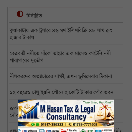
নির্বাচিত
কুয়াকাটায় এক ট্রলারে ৪৬ মণ ইলিশবিক্রি ৪৮ লাখ ৫০
হাজার টাকায়
বেত্রবতী নদীতে সাঁকো ভাঙার এক মাসেও কাটেনি নদী
পারাপারের দুর্ভোগ
নীলকরদের অত্যাচারের সাক্ষী, এখন ভূমিসেবার ঠিকানা
১২ বছরেও চালু হয়নি পৌনে ২ কোটি টাকার পৌর ভবন
রূপসায় মৎস্য কারখানায় একের পর একচুরি, বখাটের
দৌরাত্ম্যে অসহায় ব্যবসায়ীরা
খুলনার পাইকারি ও খুচরা বাজারে সবজি-সহ নিত্যপ্রয়োজনীয়