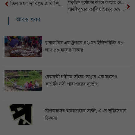
প্রাকৃতিক দুর্যোগের কারণে বাস্তুচ্যুত দেশের ২৪ লাখ মানুষ
তিন দফা দাবিতে জবি শিক্ষার্থীদের ‘লংমার্চ টু যমুনা’ কর্মসূচি ঘোষণা
গাজীপুরের কালিয়াকৈরে ৯৯৯-এ কল পেয়ে লাশ উদ্ধার করল পুলিশ
আরও খবর
কুয়াকাটায় এক ট্রলারে ৪৬ মণ ইলিশবিক্রি ৪৮
লাখ ৫০ হাজার টাকায়
বেত্রবতী নদীতে সাঁকো ভাঙার এক মাসেও
কাটেনি নদী পারাপারের দুর্ভোগ
নীলকরদের অত্যাচারের সাক্ষী, এখন ভূমিসেবার
ঠিকানা