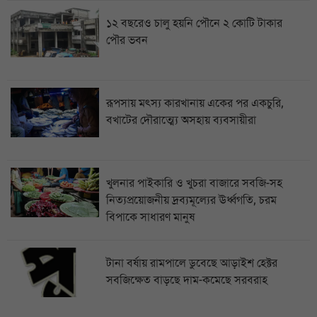
১২ বছরেও চালু হয়নি পৌনে ২ কোটি টাকার
পৌর ভবন
রূপসায় মৎস্য কারখানায় একের পর একচুরি,
বখাটের দৌরাত্ম্যে অসহায় ব্যবসায়ীরা
খুলনার পাইকারি ও খুচরা বাজারে সবজি-সহ
নিত্যপ্রয়োজনীয় দ্রব্যমূল্যের ঊর্ধ্বগতি, চরম
বিপাকে সাধারণ মানুষ
টানা বর্ষায় রামপালে ডুবেছে আড়াইশ হেক্টর
সবজিক্ষেত বাড়ছে দাম-কমেছে সরবরাহ